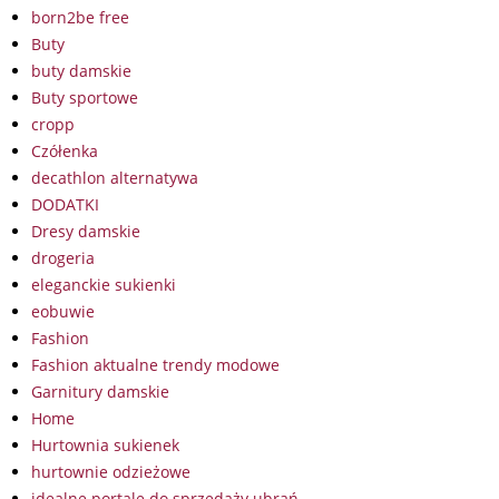
born2be free
Buty
buty damskie
Buty sportowe
cropp
Czółenka
decathlon alternatywa
DODATKI
Dresy damskie
drogeria
eleganckie sukienki
eobuwie
Fashion
Fashion aktualne trendy modowe
Garnitury damskie
Home
Hurtownia sukienek
hurtownie odzieżowe
idealne portale do sprzedaży ubrań