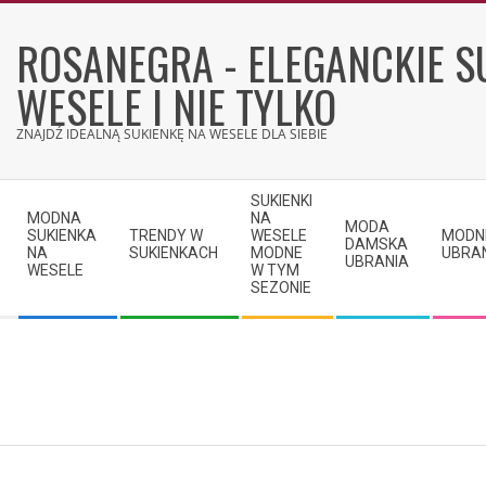
Skip
to
ROSANEGRA - ELEGANCKIE S
content
WESELE I NIE TYLKO
ZNAJDŹ IDEALNĄ SUKIENKĘ NA WESELE DLA SIEBIE
Secondary
SUKIENKI
Navigation
MODNA
NA
MODA
SUKIENKA
TRENDY W
WESELE
MODN
Menu
DAMSKA
NA
SUKIENKACH
MODNE
UBRA
UBRANIA
WESELE
W TYM
SEZONIE