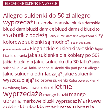
ELEGANCKIE SUKIENKI NA WESELE
Allegro sukienki do 50 zł
allegro
wyprzedaż
bluzeczka damska
bluzka damskie
bluzki damkie
bluzki dam
bluzki damski
bluzki to
butik z odzieżą
Czy
50 zł
Carry kurtki damskie wyprzedaż
kolorowe sukienki są modne?
Eleganckie kurtki
Eleganckie sukienki włoskie
fajne
przejściowe damskie
Jaka sukienka dla kobiety po 50?
i tanie ubrania
Jakie sukienki dla 30 latki?
jakie bluzki dla
jakie
sukienki dl a 40 latki? Modne sukienki dla pań po 50 Allegro
Jakie sukienki odmładzają?
Jakie sukienki
wyszczuplają?
kolorowe sukienki
Kolorowe sukienki
letnie
na wiosnę
koszulowe sukienki
wyprzedaże
mango
mango bluzki
Markowe
ubrania
markowe bluzki wyprzedaż
markowe ubrania
sukienki włoskie