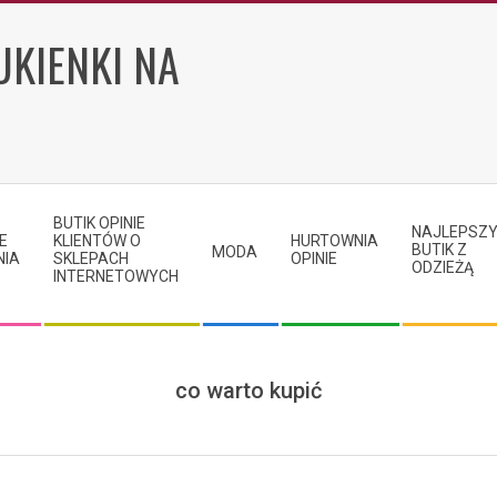
UKIENKI NA
BUTIK OPINIE
NAJLEPSZ
E
KLIENTÓW O
HURTOWNIA
BUTIK Z
MODA
NIA
SKLEPACH
OPINIE
ODZIEŻĄ
INTERNETOWYCH
co warto kupić