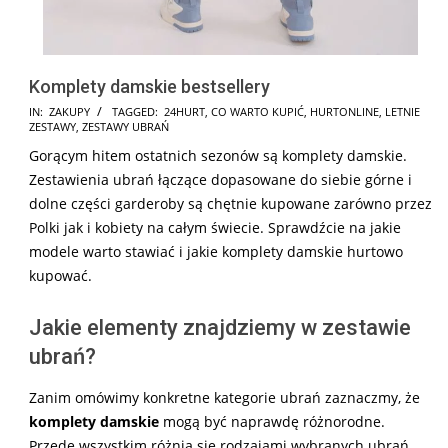
Komplety damskie bestsellery
2025-
IN:
ZAKUPY
TAGGED:
24HURT
,
CO WARTO KUPIĆ
,
HURTONLINE
,
LETNIE
ZESTAWY
,
ZESTAWY UBRAŃ
07-
Gorącym hitem ostatnich sezonów są komplety damskie.
11
Zestawienia ubrań łączące dopasowane do siebie górne i
dolne części garderoby są chętnie kupowane zarówno przez
Polki jak i kobiety na całym świecie. Sprawdźcie na jakie
modele warto stawiać i jakie komplety damskie hurtowo
kupować.
Jakie elementy znajdziemy w zestawie
ubrań?
Zanim omówimy konkretne kategorie ubrań zaznaczmy, że
komplety damskie
mogą być naprawdę różnorodne.
Przede wszystkim różnią się rodzajami wybranych ubrań