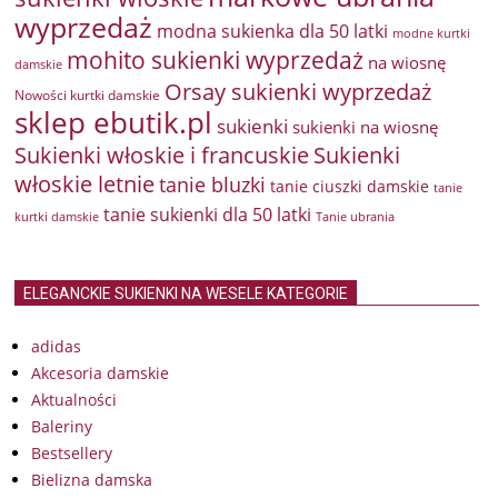
wyprzedaż
modna sukienka dla 50 latki
modne kurtki
mohito sukienki wyprzedaż
na wiosnę
damskie
Orsay sukienki wyprzedaż
Nowości kurtki damskie
sklep ebutik.pl
sukienki
sukienki na wiosnę
Sukienki włoskie i francuskie
Sukienki
włoskie letnie
tanie bluzki
tanie ciuszki damskie
tanie
tanie sukienki dla 50 latki
kurtki damskie
Tanie ubrania
ELEGANCKIE SUKIENKI NA WESELE KATEGORIE
adidas
Akcesoria damskie
Aktualności
Baleriny
Bestsellery
Bielizna damska