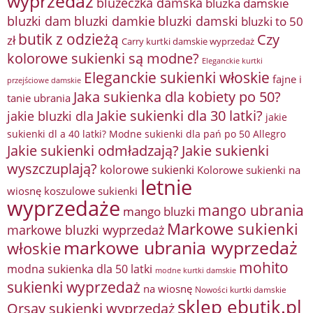
wyprzedaż
bluzeczka damska
bluzka damskie
bluzki damkie
bluzki dam
bluzki damski
bluzki to 50
butik z odzieżą
Czy
zł
Carry kurtki damskie wyprzedaż
kolorowe sukienki są modne?
Eleganckie kurtki
Eleganckie sukienki włoskie
fajne i
przejściowe damskie
Jaka sukienka dla kobiety po 50?
tanie ubrania
Jakie sukienki dla 30 latki?
jakie bluzki dla
jakie
sukienki dl a 40 latki? Modne sukienki dla pań po 50 Allegro
Jakie sukienki odmładzają?
Jakie sukienki
wyszczuplają?
kolorowe sukienki
Kolorowe sukienki na
letnie
wiosnę
koszulowe sukienki
wyprzedaże
mango ubrania
mango bluzki
Markowe sukienki
markowe bluzki wyprzedaż
markowe ubrania wyprzedaż
włoskie
mohito
modna sukienka dla 50 latki
modne kurtki damskie
sukienki wyprzedaż
na wiosnę
Nowości kurtki damskie
sklep ebutik.pl
Orsay sukienki wyprzedaż