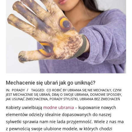
Mechacenie się ubrań jak go uniknąć?
2025-
IN:
PORADY
TAGGED:
CO ROBIĆ BY UBRANIA SIĘ NIE MECHACIŁY
,
CZYM
JEST MECHACENIE SIĘ UBRAŃ
,
DBAJ O SWOJE UBRANIA
,
DOMOWE SPOSOBY
,
07-
JAK USUNĄĆ ZMECHACENIA
,
PORADY STYLISTKI
,
UBRANIA BEZ ZMECHACEŃ
10
Kobiety uwielbiają
modne ubrania
– kupowanie nowych
elementów odzieży idealnie dopasowanych do naszej
sylwetki sprawia nam nie lada przyjemność. Wiele z nas ma
z pewnością swoje ulubione modele, w których chodzi