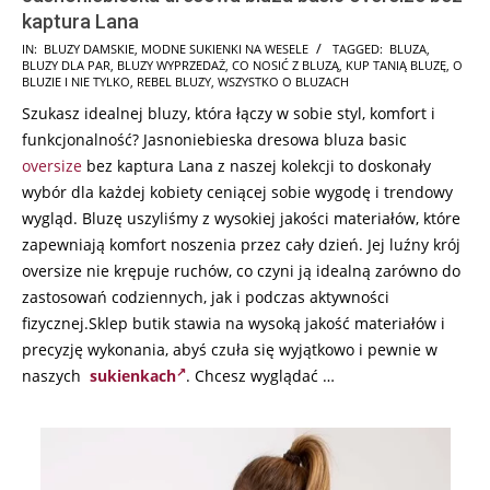
kaptura Lana
2024-
IN:
BLUZY DAMSKIE
,
MODNE SUKIENKI NA WESELE
TAGGED:
BLUZA
,
BLUZY DLA PAR
,
BLUZY WYPRZEDAŻ
,
CO NOSIĆ Z BLUZĄ
,
KUP TANIĄ BLUZĘ
,
O
07-
BLUZIE I NIE TYLKO
,
REBEL BLUZY
,
WSZYSTKO O BLUZACH
22
Szukasz idealnej bluzy, która łączy w sobie styl, komfort i
funkcjonalność? Jasnoniebieska dresowa bluza basic
oversize
bez kaptura Lana z naszej kolekcji to doskonały
wybór dla każdej kobiety ceniącej sobie wygodę i trendowy
wygląd. Bluzę uszyliśmy z wysokiej jakości materiałów, które
zapewniają komfort noszenia przez cały dzień. Jej luźny krój
oversize nie krępuje ruchów, co czyni ją idealną zarówno do
zastosowań codziennych, jak i podczas aktywności
fizycznej.Sklep butik stawia na wysoką jakość materiałów i
precyzję wykonania, abyś czuła się wyjątkowo i pewnie w
naszych
sukienkach
. Chcesz wyglądać …