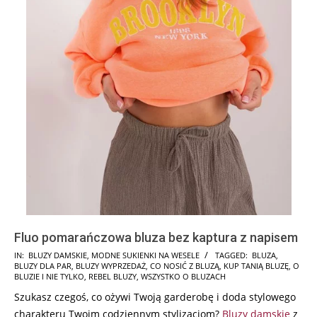
Fluo pomarańczowa bluza bez kaptura z napisem
2024-
IN:
BLUZY DAMSKIE
,
MODNE SUKIENKI NA WESELE
TAGGED:
BLUZA
,
BLUZY DLA PAR
,
BLUZY WYPRZEDAŻ
,
CO NOSIĆ Z BLUZĄ
,
KUP TANIĄ BLUZĘ
,
O
07-
BLUZIE I NIE TYLKO
,
REBEL BLUZY
,
WSZYSTKO O BLUZACH
23
Szukasz czegoś, co ożywi Twoją garderobę i doda stylowego
charakteru Twoim codziennym stylizacjom?
Bluzy damskie
z