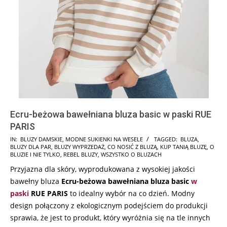
Ecru-beżowa bawełniana bluza basic w paski RUE
PARIS
2024-
IN:
BLUZY DAMSKIE
,
MODNE SUKIENKI NA WESELE
TAGGED:
BLUZA
,
BLUZY DLA PAR
,
BLUZY WYPRZEDAŻ
,
CO NOSIĆ Z BLUZĄ
,
KUP TANIĄ BLUZĘ
,
O
07-
BLUZIE I NIE TYLKO
,
REBEL BLUZY
,
WSZYSTKO O BLUZACH
25
Przyjazna dla skóry, wyprodukowana z wysokiej jakości
bawełny bluza
Ecru-beżowa bawełniana bluza basic
w
paski
RUE PARIS
to idealny wybór na co dzień. Modny
design połączony z ekologicznym podejściem do produkcji
sprawia, że jest to produkt, który wyróżnia się na tle innych