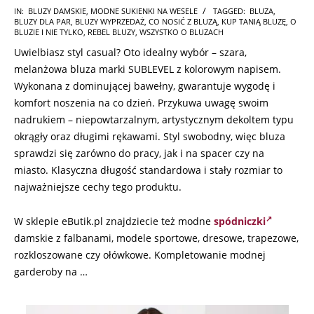
2024-
IN:
BLUZY DAMSKIE
,
MODNE SUKIENKI NA WESELE
TAGGED:
BLUZA
,
BLUZY DLA PAR
,
BLUZY WYPRZEDAŻ
,
CO NOSIĆ Z BLUZĄ
,
KUP TANIĄ BLUZĘ
,
O
07-
BLUZIE I NIE TYLKO
,
REBEL BLUZY
,
WSZYSTKO O BLUZACH
23
Uwielbiasz styl casual? Oto idealny wybór – szara,
melanżowa bluza marki SUBLEVEL z kolorowym napisem.
Wykonana z dominującej bawełny, gwarantuje wygodę i
komfort noszenia na co dzień. Przykuwa uwagę swoim
nadrukiem – niepowtarzalnym, artystycznym dekoltem typu
okrągły oraz długimi rękawami. Styl swobodny, więc bluza
sprawdzi się zarówno do pracy, jak i na spacer czy na
miasto. Klasyczna długość standardowa i stały rozmiar to
najważniejsze cechy tego produktu.
W sklepie eButik.pl znajdziecie też modne
spódniczki
damskie z falbanami, modele sportowe, dresowe, trapezowe,
rozkloszowane czy ołówkowe. Kompletowanie modnej
garderoby na …