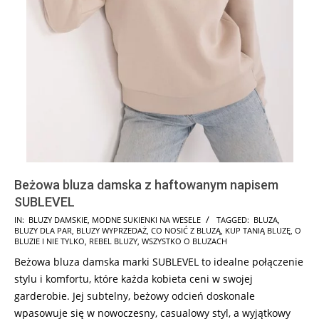
Beżowa bluza damska z haftowanym napisem
SUBLEVEL
2024-
IN:
BLUZY DAMSKIE
,
MODNE SUKIENKI NA WESELE
TAGGED:
BLUZA
,
BLUZY DLA PAR
,
BLUZY WYPRZEDAŻ
,
CO NOSIĆ Z BLUZĄ
,
KUP TANIĄ BLUZĘ
,
O
07-
BLUZIE I NIE TYLKO
,
REBEL BLUZY
,
WSZYSTKO O BLUZACH
22
Beżowa bluza damska marki SUBLEVEL to idealne połączenie
stylu i komfortu, które każda kobieta ceni w swojej
garderobie. Jej subtelny, beżowy odcień doskonale
wpasowuje się w nowoczesny, casualowy styl, a wyjątkowy