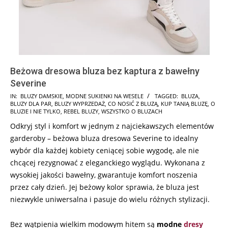
Beżowa dresowa bluza bez kaptura z bawełny
Severine
2024-
IN:
BLUZY DAMSKIE
,
MODNE SUKIENKI NA WESELE
TAGGED:
BLUZA
,
BLUZY DLA PAR
,
BLUZY WYPRZEDAŻ
,
CO NOSIĆ Z BLUZĄ
,
KUP TANIĄ BLUZĘ
,
O
07-
BLUZIE I NIE TYLKO
,
REBEL BLUZY
,
WSZYSTKO O BLUZACH
26
Odkryj styl i komfort w jednym z najciekawszych elementów
garderoby – beżowa bluza dresowa Severine to idealny
wybór dla każdej kobiety ceniącej sobie wygodę, ale nie
chcącej rezygnować z eleganckiego wyglądu. Wykonana z
wysokiej jakości bawełny, gwarantuje komfort noszenia
przez cały dzień. Jej beżowy kolor sprawia, że bluza jest
niezwykle uniwersalna i pasuje do wielu różnych stylizacji.
Bez wątpienia wielkim modowym hitem są
modne
dresy