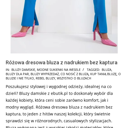
Różowa dresowa bluza z nadrukiem bez kaptura
2024-
IN:
BLUZY DAMSKIE
,
MODNE SUKIENKI NA WESELE
TAGGED:
BLUZA
,
BLUZY DLA PAR
,
BLUZY WYPRZEDAŻ
,
CO NOSIĆ Z BLUZĄ
,
KUP TANIĄ BLUZĘ
,
O
07-
BLUZIE I NIE TYLKO
,
REBEL BLUZY
,
WSZYSTKO O BLUZACH
25
Poszukujesz stylowej i wygodnej odzieży, idealnej na co
dzień? Bluzy damskie z ebutik.pl to doskonały wybór dla
każdej kobiety, która ceni sobie zarówno komfort, jak i
modny wygląd. Różowa dresowa bluza z nadrukiem bez
kaptura, to jeden z hitów naszej kolekcji, który świetnie
sprawdzi się w różnorodnych, casualowych stylizacjach.
Bluza wykonana jest z wysokiej jakości materiałów, które