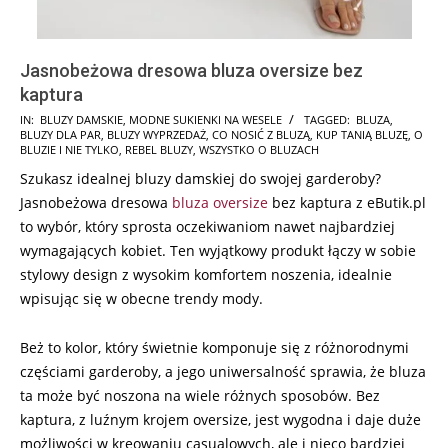
Jasnobeżowa dresowa bluza oversize bez
kaptura
2024-
IN:
BLUZY DAMSKIE
,
MODNE SUKIENKI NA WESELE
TAGGED:
BLUZA
,
BLUZY DLA PAR
,
BLUZY WYPRZEDAŻ
,
CO NOSIĆ Z BLUZĄ
,
KUP TANIĄ BLUZĘ
,
O
07-
BLUZIE I NIE TYLKO
,
REBEL BLUZY
,
WSZYSTKO O BLUZACH
23
Szukasz idealnej bluzy damskiej do swojej garderoby?
Jasnobeżowa dresowa
bluza
oversize
bez kaptura z eButik.pl
to wybór, który sprosta oczekiwaniom nawet najbardziej
wymagających kobiet. Ten wyjątkowy produkt łączy w sobie
stylowy design z wysokim komfortem noszenia, idealnie
wpisując się w obecne trendy mody.
Beż to kolor, który świetnie komponuje się z różnorodnymi
częściami garderoby, a jego uniwersalność sprawia, że bluza
ta może być noszona na wiele różnych sposobów. Bez
kaptura, z luźnym krojem oversize, jest wygodna i daje duże
możliwości w kreowaniu casualowych, ale i nieco bardziej