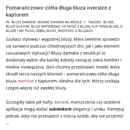
Pomarańczowo-żółta długa bluza oversize z
kapturem
2024-
IN:
BLUZY DAMSKIE
,
MODNE SUKIENKI NA WESELE
TAGGED:
BLUZA
,
BLUZY DLA PAR
,
BLUZY WYPRZEDAŻ
,
CO NOSIĆ Z BLUZĄ
,
KUP TANIĄ BLUZĘ
,
O
07-
BLUZIE I NIE TYLKO
,
REBEL BLUZY
,
WSZYSTKO O BLUZACH
21
Szukasz stylowej i wygodnej bluzy, która świetnie sprawdzi
się zarówno podczas chłodniejszych dni, jak i jako element
casualowych stylizacji? Bluzy damskie z ebutik.pl to
doskonały wybór dla każdej kobiety ceniącej sobie komfort i
modne rozwiązania. Dziś chcemy przedstawić model, który
skradł serca naszych klientek – pomarańczowo-żółta długa
bluza
oversize
z kapturem, idealna dla tych, którzy szukają
czegoś więcej niż zwykłej bluzy.
Szczegóły takie jak hafty,
koronki
, marszczenia czy ozdobne
aplikacje mogą dodać
sukienkom
elegancji i uroku. Pamiętaj
jednak, żeby nie przesadzić z ilością ozdób, aby nie przyćmić
…