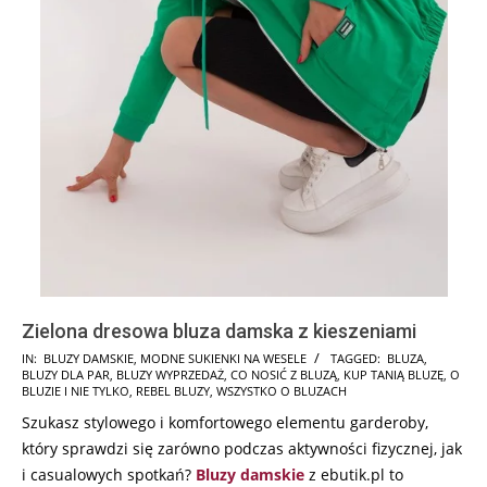
Zielona dresowa bluza damska z kieszeniami
2024-
IN:
BLUZY DAMSKIE
,
MODNE SUKIENKI NA WESELE
TAGGED:
BLUZA
,
BLUZY DLA PAR
,
BLUZY WYPRZEDAŻ
,
CO NOSIĆ Z BLUZĄ
,
KUP TANIĄ BLUZĘ
,
O
07-
BLUZIE I NIE TYLKO
,
REBEL BLUZY
,
WSZYSTKO O BLUZACH
23
Szukasz stylowego i komfortowego elementu garderoby,
który sprawdzi się zarówno podczas aktywności fizycznej, jak
i casualowych spotkań?
Bluzy damskie
z ebutik.pl to