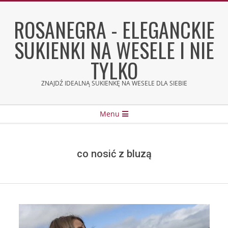
Skip
to
ROSANEGRA - ELEGANCKIE
content
SUKIENKI NA WESELE I NIE
TYLKO
ZNAJDŹ IDEALNĄ SUKIENKĘ NA WESELE DLA SIEBIE
Secondary
Menu
Navigation
Menu
co nosić z bluzą