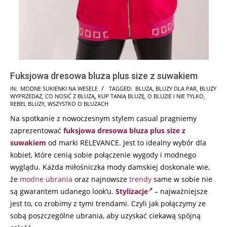
Fuksjowa dresowa bluza plus size z suwakiem
2024-
IN:
MODNE SUKIENKI NA WESELE
TAGGED:
BLUZA
,
BLUZY DLA PAR
,
BLUZY
WYPRZEDAŻ
,
CO NOSIĆ Z BLUZĄ
,
KUP TANIĄ BLUZĘ
,
O BLUZIE I NIE TYLKO
,
07-
REBEL BLUZY
,
WSZYSTKO O BLUZACH
23
Na spotkanie z nowoczesnym stylem casual pragniemy
zaprezentować
fuksjowa dresowa bluza plus size z
suwakiem
od marki RELEVANCE. Jest to idealny wybór dla
kobiet, które cenią sobie połączenie wygody i modnego
wyglądu. Każda miłośniczka mody damskiej doskonale wie,
że
modne ubrania
oraz najnowsze
trendy
same w sobie nie
są gwarantem udanego look’u.
Stylizacje
– najważniejsze
jest to, co zrobimy z tymi trendami. Czyli jak połączymy ze
sobą poszczególne ubrania, aby uzyskać ciekawą spójną