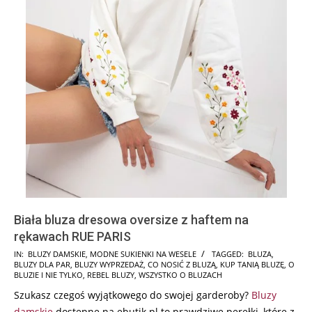
Biała bluza dresowa oversize z haftem na
rękawach RUE PARIS
2024-
IN:
BLUZY DAMSKIE
,
MODNE SUKIENKI NA WESELE
TAGGED:
BLUZA
,
BLUZY DLA PAR
,
BLUZY WYPRZEDAŻ
,
CO NOSIĆ Z BLUZĄ
,
KUP TANIĄ BLUZĘ
,
O
07-
BLUZIE I NIE TYLKO
,
REBEL BLUZY
,
WSZYSTKO O BLUZACH
22
Szukasz czegoś wyjątkowego do swojej garderoby?
Bluzy
damskie
dostępne na ebutik.pl to prawdziwe perełki, które z