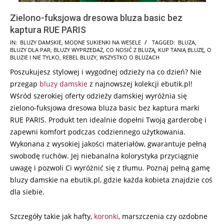
Zielono-fuksjowa dresowa bluza basic bez
kaptura RUE PARIS
2024-
IN:
BLUZY DAMSKIE
,
MODNE SUKIENKI NA WESELE
TAGGED:
BLUZA
,
BLUZY DLA PAR
,
BLUZY WYPRZEDAŻ
,
CO NOSIĆ Z BLUZĄ
,
KUP TANIĄ BLUZĘ
,
O
07-
BLUZIE I NIE TYLKO
,
REBEL BLUZY
,
WSZYSTKO O BLUZACH
26
Poszukujesz stylowej i wygodnej odzieży na co dzień? Nie
przegap
bluzy damskie
z najnowszej kolekcji ebutik.pl!
Wśród szerokiej oferty odzieży damskiej wyróżnia się
zielono-fuksjowa dresowa bluza basic bez kaptura marki
RUE PARIS. Produkt ten idealnie dopełni Twoją garderobę i
zapewni komfort podczas codziennego użytkowania.
Wykonana z wysokiej jakości materiałów, gwarantuje pełną
swobodę ruchów. Jej niebanalna kolorystyka przyciągnie
uwagę i pozwoli Ci wyróżnić się z tłumu. Poznaj pełną gamę
bluzy damskie na ebutik.pl, gdzie każda kobieta znajdzie coś
dla siebie.
Szczegóły takie jak hafty,
koronki
, marszczenia czy ozdobne