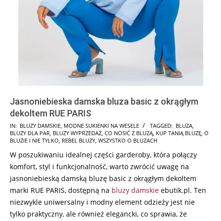
Jasnoniebieska damska bluza basic z okrągłym
dekoltem RUE PARIS
2024-
IN:
BLUZY DAMSKIE
,
MODNE SUKIENKI NA WESELE
TAGGED:
BLUZA
,
BLUZY DLA PAR
,
BLUZY WYPRZEDAŻ
,
CO NOSIĆ Z BLUZĄ
,
KUP TANIĄ BLUZĘ
,
O
07-
BLUZIE I NIE TYLKO
,
REBEL BLUZY
,
WSZYSTKO O BLUZACH
22
W poszukiwaniu idealnej części garderoby, która połączy
komfort, styl i funkcjonalność, warto zwrócić uwagę na
jasnoniebieską damską bluzę basic z okrągłym dekoltem
marki RUE PARIS, dostępną na
bluzy damskie
ebutik.pl. Ten
niezwykle uniwersalny i modny element odzieży jest nie
tylko praktyczny, ale również elegancki, co sprawia, że