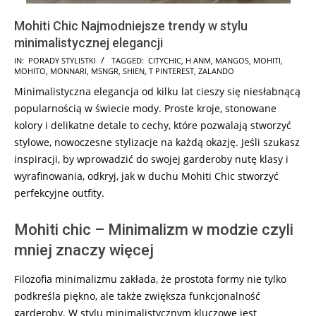
Mohiti Chic Najmodniejsze trendy w stylu
minimalistycznej elegancji
2024-
IN:
PORADY STYLISTKI
TAGGED:
CITYCHIC
,
H ANM
,
MANGOS
,
MOHITI
,
MOHITO
,
MONNARI
,
MSNGR
,
SHIEN
,
T PINTEREST
,
ZALANDO
12-
Minimalistyczna elegancja od kilku lat cieszy się niesłabnącą
18
popularnością w świecie mody. Proste kroje, stonowane
kolory i delikatne detale to cechy, które pozwalają stworzyć
stylowe, nowoczesne stylizacje na każdą okazję. Jeśli szukasz
inspiracji, by wprowadzić do swojej garderoby nutę klasy i
wyrafinowania, odkryj, jak w duchu Mohiti Chic stworzyć
perfekcyjne outfity.
Mohiti chic – Minimalizm w modzie czyli
mniej znaczy więcej
Filozofia minimalizmu zakłada, że prostota formy nie tylko
podkreśla piękno, ale także zwiększa funkcjonalność
garderoby. W stylu minimalistycznym kluczowe jest