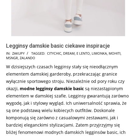
Legginsy damskie basic ciekawe inspiracje
2024-
IN:
ZAKUPY
TAGGED:
CITYCHIC
,
DREAM
,
E LENTO
,
LIMONKA
,
MOHITI
,
MSNGR
,
ZALANDO
12-
W dzisiejszych czasach legginsy stały się nieodłącznym
17
elementem damskiej garderoby, przekraczając granice
wyłącznie sportowego stroju. Niezależnie od pory roku czy
okazji,
modne legginsy damskie basic
są niezastąpionym
elementem w damskiej szafie. Legginsy gwarantują zarówno
wygodę, jak i stylowy wygląd. Ich uniwersalność sprawia, że
są one podstawą wielu kobiecych outfitów. Doskonale
komponują się zarówno z casualowymi zestawami, jak i
bardziej eleganckimi stylizacjami. Zatem przyjrzyjmy się
bliżej fenomenowi modnych damskich legginsów basic, ich