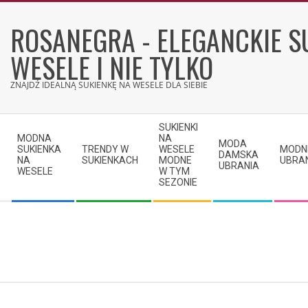
Skip
to
ROSANEGRA - ELEGANCKIE S
content
WESELE I NIE TYLKO
ZNAJDŹ IDEALNĄ SUKIENKĘ NA WESELE DLA SIEBIE
Secondary
SUKIENKI
Navigation
MODNA
NA
MODA
SUKIENKA
TRENDY W
WESELE
MODN
Menu
DAMSKA
NA
SUKIENKACH
MODNE
UBRA
UBRANIA
WESELE
W TYM
SEZONIE