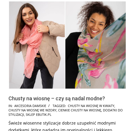
Chusty na wiosnę – czy są nadal modne?
2026-
IN:
AKCESORIA DAMSKIE
TAGGED:
CHUSTY NA WIOSNĘ W KWIATY
,
CHUSTY NA WIOSNĘ WE WZORY
,
CIENKIE CHUSTY NA WIOSNĘ
,
DODATKI DO
02-
STYLIZACJI
,
SKLEP EBUTIK.PL
27
Świeże wiosenne stylizacje dobrze uzupełnić modnymi
dodatkami, które nadadzą im oryginalności i lekkiego