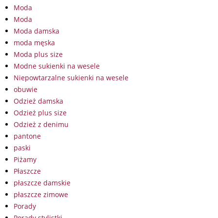
Moda
Moda
Moda damska
moda męska
Moda plus size
Modne sukienki na wesele
Niepowtarzalne sukienki na wesele
obuwie
Odzież damska
Odzież plus size
Odzież z denimu
pantone
paski
Piżamy
Płaszcze
płaszcze damskie
płaszcze zimowe
Porady
Porady stylistki