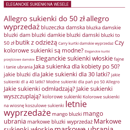
ELEGANCKIE SUKIENKI NA WESELE
Allegro sukienki do 50 zł
allegro
wyprzedaż
bluzeczka damska
bluzka damskie
bluzki damkie
bluzki dam
bluzki damski
bluzki to
butik z odzieżą
Czy
50 zł
Carry kurtki damskie wyprzedaż
kolorowe sukienki są modne?
Eleganckie kurtki
Eleganckie sukienki włoskie
fajne
przejściowe damskie
Jaka sukienka dla kobiety po 50?
i tanie ubrania
Jakie sukienki dla 30 latki?
jakie bluzki dla
jakie
sukienki dl a 40 latki? Modne sukienki dla pań po 50 Allegro
Jakie sukienki odmładzają?
Jakie sukienki
wyszczuplają?
kolorowe sukienki
Kolorowe sukienki
letnie
na wiosnę
koszulowe sukienki
wyprzedaże
mango
mango bluzki
Markowe
ubrania
markowe bluzki wyprzedaż
markowe ubrania
sukienki włoskie