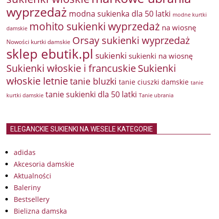
wyprzedaż
modna sukienka dla 50 latki
modne kurtki
mohito sukienki wyprzedaż
na wiosnę
damskie
Orsay sukienki wyprzedaż
Nowości kurtki damskie
sklep ebutik.pl
sukienki
sukienki na wiosnę
Sukienki włoskie i francuskie
Sukienki
włoskie letnie
tanie bluzki
tanie ciuszki damskie
tanie
tanie sukienki dla 50 latki
kurtki damskie
Tanie ubrania
ELEGANCKIE SUKIENKI NA WESELE KATEGORIE
adidas
Akcesoria damskie
Aktualności
Baleriny
Bestsellery
Bielizna damska