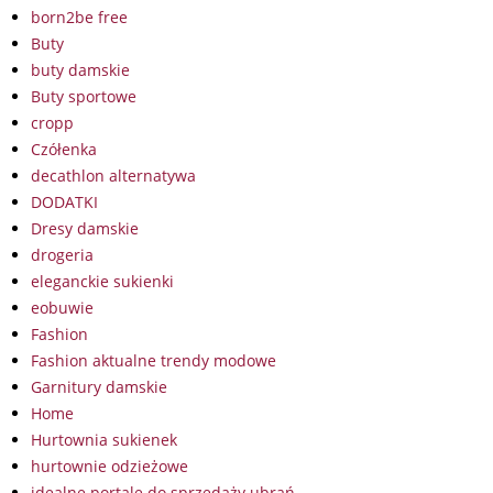
born2be free
Buty
buty damskie
Buty sportowe
cropp
Czółenka
decathlon alternatywa
DODATKI
Dresy damskie
drogeria
eleganckie sukienki
eobuwie
Fashion
Fashion aktualne trendy modowe
Garnitury damskie
Home
Hurtownia sukienek
hurtownie odzieżowe
idealne portale do sprzedaży ubrań