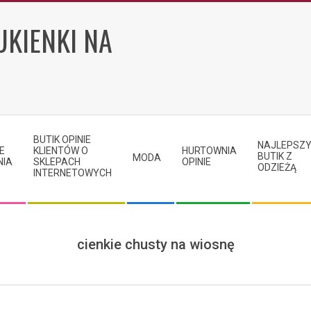
UKIENKI NA
BUTIK OPINIE
NAJLEPSZ
E
KLIENTÓW O
HURTOWNIA
BUTIK Z
MODA
NIA
SKLEPACH
OPINIE
ODZIEŻĄ
INTERNETOWYCH
cienkie chusty na wiosnę