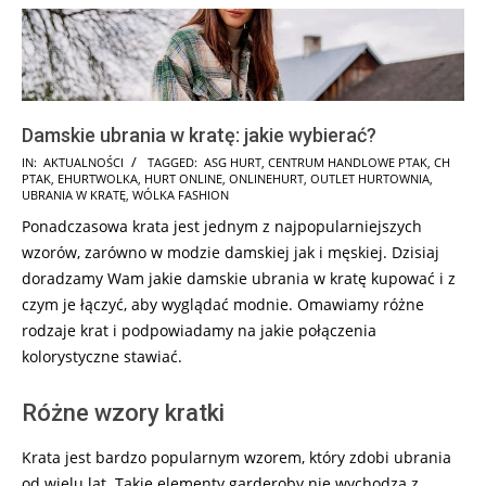
Damskie ubrania w kratę: jakie wybierać?
2025-
IN:
AKTUALNOŚCI
TAGGED:
ASG HURT
,
CENTRUM HANDLOWE PTAK
,
CH
PTAK
,
EHURTWOLKA
,
HURT ONLINE
,
ONLINEHURT
,
OUTLET HURTOWNIA
,
01-
UBRANIA W KRATĘ
,
WÓLKA FASHION
27
Ponadczasowa krata jest jednym z najpopularniejszych
wzorów, zarówno w modzie damskiej jak i męskiej. Dzisiaj
doradzamy Wam jakie damskie ubrania w kratę kupować i z
czym je łączyć, aby wyglądać modnie. Omawiamy różne
rodzaje krat i podpowiadamy na jakie połączenia
kolorystyczne stawiać.
Różne wzory kratki
Krata jest bardzo popularnym wzorem, który zdobi ubrania
od wielu lat. Takie elementy garderoby nie wychodzą z