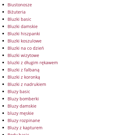
Biustonosze
Biżuteria
Bluzki basic
Bluzki damskie
Bluzki hiszpanki
Bluzki koszulowe
Bluzki na co dzień
Bluzki wizytowe
bluzki z długim rękawem
Bluzki z falbaną
Bluzki z koronką
Bluzki z nadrukiem
Bluzy basic
Bluzy bomberki
Bluzy damskie
bluzy męskie
Bluzy rozpinane
Bluzy z kapturem
Body basic