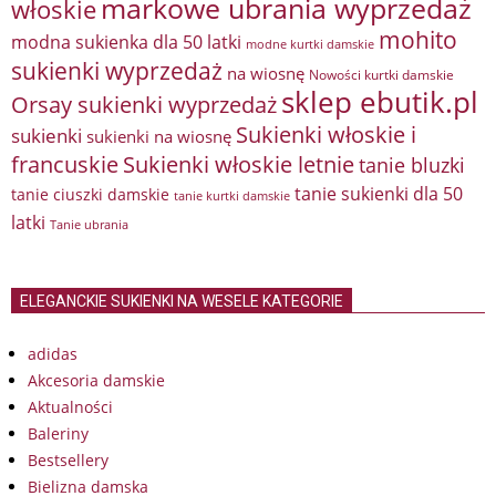
markowe ubrania wyprzedaż
włoskie
mohito
modna sukienka dla 50 latki
modne kurtki damskie
sukienki wyprzedaż
na wiosnę
Nowości kurtki damskie
sklep ebutik.pl
Orsay sukienki wyprzedaż
Sukienki włoskie i
sukienki
sukienki na wiosnę
francuskie
Sukienki włoskie letnie
tanie bluzki
tanie sukienki dla 50
tanie ciuszki damskie
tanie kurtki damskie
latki
Tanie ubrania
ELEGANCKIE SUKIENKI NA WESELE KATEGORIE
adidas
Akcesoria damskie
Aktualności
Baleriny
Bestsellery
Bielizna damska