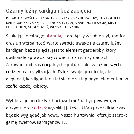
Czarny luźny kardigan bez zapięcia
2025-
IN:
AKTUALNOŚCI
TAGGED:
CH PTAK
,
CZARNE SWETRY
,
HURT OUTLET
,
KARDIGAN BEZ ZAPIĘCIA
,
LUŹNY KARDIGAN
,
MABEL HURTOWNIA
,
MEGI
02-
COLLECTION
,
MEGI ODZIEŻ
,
WŁOSKIE UBRANIA
03
Szukając idealnego
ubrania
, które łączy w sobie styl, komfort
oraz uniwersalność, warto zwrócić uwagę na czarny luźny
kardigan bez zapięcia. Jest to element garderoby, który
doskonale sprawdzi się w wielu różnych sytuacjach.
Zarówno podczas oficjalnych spotkań, jak i w luźniejszych,
codziennych stylizacjach. Dzięki swojej prostocie, ale i
elegancji, kardigan ten stał się niezastąpionym elementem w
szafie każdej kobiety.
Wybierając produkty z hurtowni można być pewnym, że
otrzymuje się
odzież
wysokiej jakości, która przez długi czas
będzie wyglądać jak nowe. Nasza hurtownia oferuje szeroką
gamę swetrów, kardiganów i …