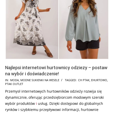
Najlepsi internetowi hurtownicy odziezy – postaw
na wybór i doświadczenie!
2024-
IN:
MODA
,
MODNE SUKIENKI NA WESELE
TAGGED:
CH PTAK
,
EHURTOWO
,
PTAK OUTLET
07-
Przemysł internetowych hurtowników odzieży rozwija się
25
dynamicznie, oferując przedsiębiorcom modowym szeroki
wybór produktów
i
usług. Dzięki dostępowi do globalnych
rynków i szybkiemu przepływowi informacji, hurtownie