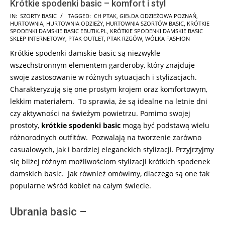
Krótkie spodenki basic – komfort i styl
2025-
IN:
SZORTY BASIC
TAGGED:
CH PTAK
,
GIEŁDA ODZIEŻOWA POZNAŃ
,
HURTOWNIA
,
HURTOWNIA ODZIEŻY
,
HURTOWNIA SZORTÓW BASIC
,
KRÓTKIE
01-
SPODENKI DAMSKIE BASIC EBUTIK.PL
,
KRÓTKIE SPODENKI DAMSKIE BASIC
27
SKLEP INTERNETOWY
,
PTAK OUTLET
,
PTAK RZGÓW
,
WÓLKA FASHION
Krótkie spodenki damskie basic są niezwykle
wszechstronnym elementem garderoby, który znajduje
swoje zastosowanie w różnych sytuacjach i stylizacjach.
Charakteryzują się one prostym krojem oraz komfortowym,
lekkim materiałem. To sprawia, że są idealne na letnie dni
czy aktywności na świeżym powietrzu. Pomimo swojej
prostoty,
krótkie spodenki basic
mogą być podstawą wielu
różnorodnych outfitów. Pozwalają na tworzenie zarówno
casualowych, jak i bardziej eleganckich stylizacji. Przyjrzyjmy
się bliżej różnym możliwościom stylizacji krótkich spodenek
damskich basic. Jak również omówimy, dlaczego są one tak
popularne wśród kobiet na całym świecie.
Ubrania basic –