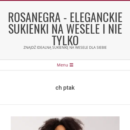
Skip
to
ROSANEGRA - ELEGANCKIE
content
SUKIENKI NA WESELE I NIE
TYLKO
ZNAJDŹ IDEALNĄ SUKIENKĘ NA WESELE DLA SIEBIE
Secondary
Menu
Navigation
Menu
ch ptak