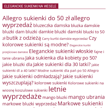
ELEGANCKIE SUKIENKI NA WESELE
Allegro sukienki do 50 zł
allegro
wyprzedaż
bluzeczka damska
bluzka damskie
bluzki damkie
bluzki dam
bluzki damski
bluzki to 50
butik z odzieżą
Czy
zł
Carry kurtki damskie wyprzedaż
kolorowe sukienki są modne?
Eleganckie kurtki
Eleganckie sukienki włoskie
fajne i
przejściowe damskie
Jaka sukienka dla kobiety po 50?
tanie ubrania
Jakie sukienki dla 30 latki?
jakie bluzki dla
jakie
sukienki dl a 40 latki? Modne sukienki dla pań po 50 Allegro
Jakie sukienki odmładzają?
Jakie sukienki
wyszczuplają?
kolorowe sukienki
Kolorowe sukienki na
letnie
wiosnę
koszulowe sukienki
wyprzedaże
mango ubrania
mango bluzki
Markowe sukienki
markowe bluzki wyprzedaż