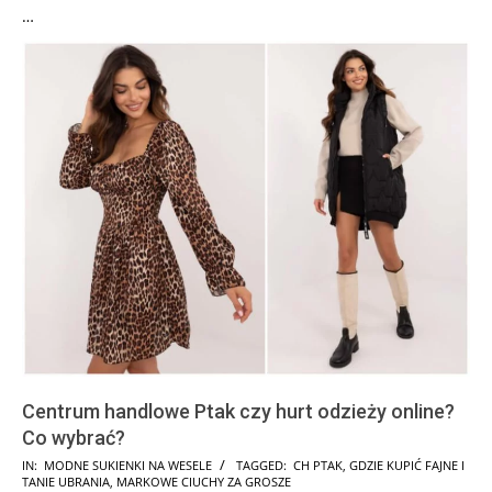
…
Centrum handlowe Ptak czy hurt odzieży online?
Co wybrać?
2024-
IN:
MODNE SUKIENKI NA WESELE
TAGGED:
CH PTAK
,
GDZIE KUPIĆ FAJNE I
TANIE UBRANIA
,
MARKOWE CIUCHY ZA GROSZE
09-