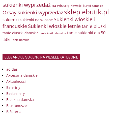
sukienki wyprzedaż
na wiosnę
Nowości kurtki damskie
sklep ebutik.pl
Orsay sukienki wyprzedaż
Sukienki włoskie i
sukienki
sukienki na wiosnę
francuskie
Sukienki włoskie letnie
tanie bluzki
tanie sukienki dla 50
tanie ciuszki damskie
tanie kurtki damskie
latki
Tanie ubrania
ELEGANCKIE SUKIENKI NA WESELE KATEGORIE
adidas
Akcesoria damskie
Aktualności
Baleriny
Bestsellery
Bielizna damska
Biustonosze
Biżuteria