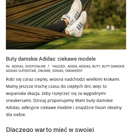
Buty damskie Adidas: ciekawe modele
2026-
IN:
ADIDAS
,
SHOPONLINE
TAGGED:
ADDIA
,
ADIDAS
,
BUTY
,
BUTY DAMSKIE
ADIDAS SUPERSTAR
,
OBUWIE
,
SDIDAS
,
SNEAKERSY
02-
Robi się coraz cieplej, wiosna nadchodzi wielkimi krokami.
15
Mamy jeszcze trochę czasu do ciepłych dni, więc to
wspaniała okazja, żeby rozejrzeć się za wygodnymi
sneakersami. Dzisiaj proponujemy Wam buty damskie
Adidas, odkryjcie ciekawe modele i znajdźcie fason idealny
dla siebie.
Dlaczego warto mieć w swojej