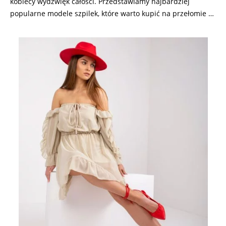
kobiecy wydźwięk całości. Przedstawiamy najbardziej
popularne modele szpilek, które warto kupić na przełomie …