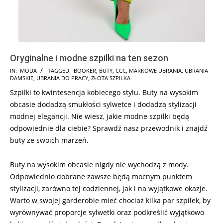
Oryginalne i modne szpilki na ten sezon
2024-
IN:
MODA
TAGGED:
BOOKER
,
BUTY
,
CCC
,
MARKOWE UBRANIA
,
UBRANIA
DAMSKIE
,
UBRANIA DO PRACY
,
ZŁOTA SZPILKA
12-
Szpilki to kwintesencja kobiecego stylu. Buty na wysokim
05
obcasie dodadzą smukłości sylwetce i dodadzą stylizacji
modnej elegancji. Nie wiesz, jakie modne szpilki będą
odpowiednie dla ciebie? Sprawdź nasz przewodnik i znajdź
buty ze swoich marzeń.
Buty na wysokim obcasie nigdy nie wychodzą z mody.
Odpowiednio dobrane zawsze będą mocnym punktem
stylizacji, zarówno tej codziennej, jak i na wyjątkowe okazje.
Warto w swojej garderobie mieć chociaż kilka par szpilek, by
wyrównywać proporcje sylwetki oraz podkreślić wyjątkowo