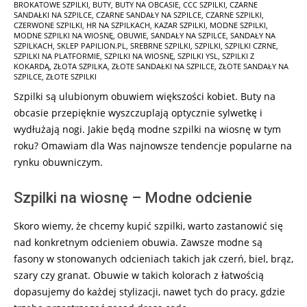
BROKATOWE SZPILKI
,
BUTY
,
BUTY NA OBCASIE
,
CCC SZPILKI
,
CZARNE
01-
SANDAŁKI NA SZPILCE
,
CZARNE SANDAŁY NA SZPILCE
,
CZARNE SZPILKI
,
27
CZERWONE SZPILKI
,
HR NA SZPILKACH
,
KAZAR SZPILKI
,
MODNE SZPILKI
,
MODNE SZPILKI NA WIOSNĘ
,
OBUWIE
,
SANDAŁY NA SZPILCE
,
SANDAŁY NA
SZPILKACH
,
SKLEP PAPILION.PL
,
SREBRNE SZPILKI
,
SZPILKI
,
SZPILKI CZRNE
,
SZPILKI NA PLATFORMIE
,
SZPILKI NA WIOSNĘ
,
SZPILKI YSL
,
SZPILKI Z
KOKARDĄ
,
ZŁOTA SZPILKA
,
ZŁOTE SANDAŁKI NA SZPILCE
,
ZŁOTE SANDAŁY NA
SZPILCE
,
ZŁOTE SZPILKI
Szpilki są ulubionym obuwiem większości kobiet. Buty na
obcasie przepięknie wyszczuplają optycznie sylwetkę i
wydłużają nogi. Jakie będą modne szpilki na wiosnę w tym
roku? Omawiam dla Was najnowsze tendencje popularne na
rynku obuwniczym.
Szpilki na wiosnę – Modne odcienie
Skoro wiemy, że chcemy kupić szpilki, warto zastanowić się
nad konkretnym odcieniem obuwia. Zawsze modne są
fasony w stonowanych odcieniach takich jak czerń, biel, brąz,
szary czy granat. Obuwie w takich kolorach z łatwością
dopasujemy do każdej stylizacji, nawet tych do pracy, gdzie