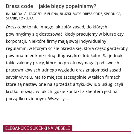
Dress code – jakie błędy popełniamy?
2018-
IN:
MODA
TAGGED:
BIELIZNA
,
BLUZKI
,
BUTY
,
DRESS CODE
,
SPÓDNICA
,
STANIK
,
TOREBKA
03-
Dress code
to nic innego jak zbiór zasad, do których
16
powinnyśmy się dostosować, kiedy pracujemy w biurze czy
korporacji. Niektóre firmy mają swój indywidualny
regulamin, w którym ściśle określa się, która część garderoby
powinna mieć konkretną długość, krój lub kolor. Są jednak
takie zakłady pracy, które po prostu wymagają od swoich
pracowników schludnego wyglądu oraz znajomości zasad
savoir vivre’u. Ma to miejsce szczególnie w takich firmach,
które są nastawione na sprzedaż artykułów lub usług, czyli
krótko mówiąc w takich, gdzie kontakt z klientem jest na
porządku dziennym. Wszyscy …
ELEGANCKIE SUKIENKI NA WESELE