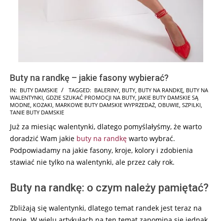
Buty na randkę – jakie fasony wybierać?
2024-
IN:
BUTY DAMSKIE
TAGGED:
BALERINY
,
BUTY
,
BUTY NA RANDKĘ
,
BUTY NA
WALENTYNKI
,
GDZIE SZUKAĆ PROMOCJI NA BUTY
,
JAKIE BUTY DAMSKIE SĄ
08-
MODNE
,
KOZAKI
,
MARKOWE BUTY DAMSKIE WYPRZEDAŻ
,
OBUWIE
,
SZPILKI
,
11
TANIE BUTY DAMSKIE
Już za miesiąc walentynki, dlatego pomyślałyśmy, że warto
doradzić Wam jakie
buty na randkę
warto wybrać.
Podpowiadamy na jakie fasony, kroje, kolory i zdobienia
stawiać nie tylko na walentynki, ale przez cały rok.
Buty na randkę: o czym należy pamiętać?
Zbliżają się walentynki, dlatego temat randek jest teraz na
topie. W wielu artykułach na ten temat zapomina się jednak,