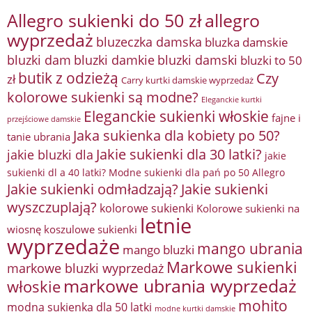
Allegro sukienki do 50 zł
allegro
wyprzedaż
bluzeczka damska
bluzka damskie
bluzki damkie
bluzki dam
bluzki damski
bluzki to 50
butik z odzieżą
Czy
zł
Carry kurtki damskie wyprzedaż
kolorowe sukienki są modne?
Eleganckie kurtki
Eleganckie sukienki włoskie
fajne i
przejściowe damskie
Jaka sukienka dla kobiety po 50?
tanie ubrania
Jakie sukienki dla 30 latki?
jakie bluzki dla
jakie
sukienki dl a 40 latki? Modne sukienki dla pań po 50 Allegro
Jakie sukienki odmładzają?
Jakie sukienki
wyszczuplają?
kolorowe sukienki
Kolorowe sukienki na
letnie
wiosnę
koszulowe sukienki
wyprzedaże
mango ubrania
mango bluzki
Markowe sukienki
markowe bluzki wyprzedaż
markowe ubrania wyprzedaż
włoskie
mohito
modna sukienka dla 50 latki
modne kurtki damskie