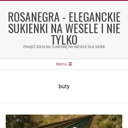
Skip
to
ROSANEGRA - ELEGANCKIE
content
SUKIENKI NA WESELE I NIE
TYLKO
ZNAJDŹ IDEALNĄ SUKIENKĘ NA WESELE DLA SIEBIE
Secondary
Menu
Navigation
Menu
buty