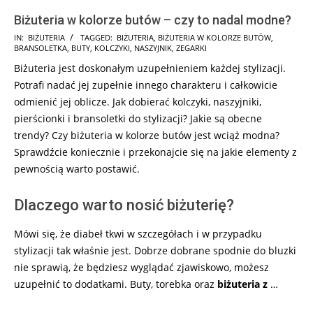
Biżuteria w kolorze butów – czy to nadal modne?
2025-
IN:
BIŻUTERIA
TAGGED:
BIŻUTERIA
,
BIŻUTERIA W KOLORZE BUTÓW
,
BRANSOLETKA
,
BUTY
,
KOLCZYKI
,
NASZYJNIK
,
ZEGARKI
08-
Biżuteria jest doskonałym uzupełnieniem każdej stylizacji.
22
Potrafi nadać jej zupełnie innego charakteru i całkowicie
odmienić jej oblicze. Jak dobierać kolczyki, naszyjniki,
pierścionki i bransoletki do stylizacji? Jakie są obecne
trendy? Czy biżuteria w kolorze butów jest wciąż modna?
Sprawdźcie koniecznie i przekonajcie się na jakie elementy z
pewnością warto postawić.
Dlaczego warto nosić biżuterię?
Mówi się, że diabeł tkwi w szczegółach i w przypadku
stylizacji tak właśnie jest. Dobrze dobrane spodnie do bluzki
nie sprawią, że będziesz wyglądać zjawiskowo, możesz
uzupełnić to dodatkami. Buty, torebka oraz
biżuteria z
…