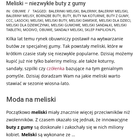
Meliski – niezwykłe buty z gumy
2025-
IN:
OBUWIE
TAGGED:
BALERINKI MELISKI
,
BALERINY
,
BALERINY MELISKI
,
BALERINY MELISY
,
BORN2BE BUTY
,
BUTY
,
BUTY NA KOTURNIE
,
BUTY Z GUMY
,
01-
CCC
,
LASOCKI
,
MELISKI
,
MELISKI BUTY
,
MELISKI DAMSKIE
,
MELISKI DLA DZIECI
,
27
MELISKI DLA DZIEWCZYNKI
,
MELISKI GUMOWE
,
MELISKI SANDAŁKI
,
MELISKI
TABLETKI
,
MODIVO
,
OBUWIE
,
SANDAŁY MELISKI
,
SKLEP PAPILION.PL
Kilka lat temu rynek obuwniczy postawił na wytwarzanie
butów ze specjalnej gumy. Tak powstały meliski, które w
krótkim czasie stały się niezwykle popularne. Dzisiaj możemy
kupić już nie tylko baleriny melisy, ale także koturny,
sandały, szpilki czy
czółenka
bazujące na tym genialnym
pomyśle. Dzisiaj doradzam Wam na jakie meliski warto
stawiać w sezonie wiosna-lato.
Moda na meliski
Początkowo
meliski
miały znacznie więcej przeciwników niż
zwolenników. Z czasem okazało się jednak, że innowacyjne
buty z gumy
są doskonałe i zakochały się w nich miliony
kobiet.
Meliski
są wykonane ze …