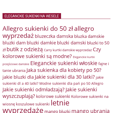
ELEGANCKIE SUKIENKI NA WESELE
Allegro sukienki do 50 zł
allegro
wyprzedaż
bluzeczka damska
bluzka damskie
bluzki damkie
bluzki dam
bluzki damski
bluzki to 50
butik z odzieżą
Czy
zł
Carry kurtki damskie wyprzedaż
kolorowe sukienki są modne?
Eleganckie kurtki
Eleganckie sukienki włoskie
fajne i
przejściowe damskie
Jaka sukienka dla kobiety po 50?
tanie ubrania
Jakie sukienki dla 30 latki?
jakie bluzki dla
jakie
sukienki dl a 40 latki? Modne sukienki dla pań po 50 Allegro
Jakie sukienki odmładzają?
Jakie sukienki
wyszczuplają?
kolorowe sukienki
Kolorowe sukienki na
letnie
wiosnę
koszulowe sukienki
wyprzedaże
mango ubrania
mango bluzki