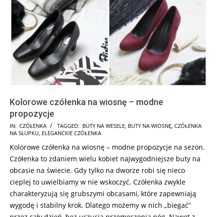
Kolorowe czółenka na wiosnę – modne
propozycje
2025-
IN:
CZÓŁENKA
TAGGED:
BUTY NA WESELE
,
BUTY NA WIOSNĘ
,
CZÓŁENKA
NA SŁUPKU
,
ELEGANCKIE CZÓŁENKA
09-
Kolorowe czółenka na wiosnę – modne propozycje na sezon.
10
Czółenka to zdaniem wielu kobiet najwygodniejsze buty na
obcasie na świecie. Gdy tylko na dworze robi się nieco
cieplej to uwielbiamy w nie wskoczyć. Czółenka zwykle
charakteryzują się grubszymi obcasami, które zapewniają
wygodę i stabilny krok. Dlatego możemy w nich „biegać”
przez cały dzień, bez uczucia przemęczenia nóg. Nawet z