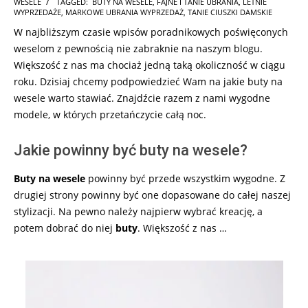
WESELE
TAGGED:
BUTY NA WESELE
,
FAJNE I TANIE UBRANIA
,
LETNIE
05-
WYPRZEDAŻE
,
MARKOWE UBRANIA WYPRZEDAŻ
,
TANIE CIUSZKI DAMSKIE
02
W najbliższym czasie wpisów poradnikowych poświęconych
weselom z pewnością nie zabraknie na naszym blogu.
Większość z nas ma chociaż jedną taką okoliczność w ciągu
roku. Dzisiaj chcemy podpowiedzieć Wam na jakie buty na
wesele warto stawiać. Znajdźcie razem z nami wygodne
modele, w których przetańczycie całą noc.
Jakie powinny być buty na wesele?
Buty na wesele
powinny być przede wszystkim wygodne. Z
drugiej strony powinny być one dopasowane do całej naszej
stylizacji. Na pewno należy najpierw wybrać kreację, a
potem dobrać do niej
buty
. Większość z nas …