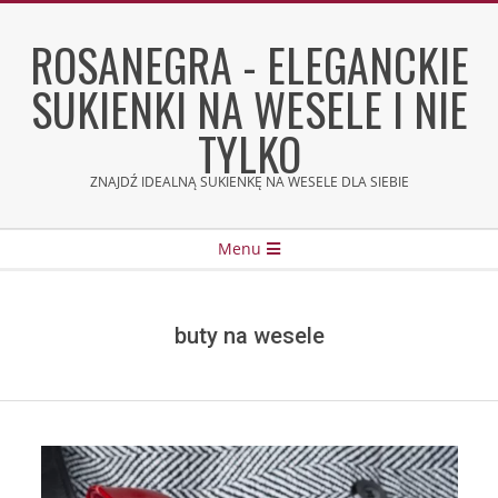
Skip
to
ROSANEGRA - ELEGANCKIE
content
SUKIENKI NA WESELE I NIE
TYLKO
ZNAJDŹ IDEALNĄ SUKIENKĘ NA WESELE DLA SIEBIE
Secondary
Menu
Navigation
Menu
buty na wesele