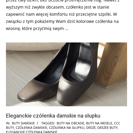
wyższym niż zwykle obcasem, czółenko jest w stanie
zapewnić nam więcej komfortu niż przeciętne szpilki. W
związku z tym pokażemy Wam dziś kolorowe czółenka na
wiosnę, które przyćmią swym …
Eleganckie czółenka damskie na słupku
2025-
IN:
BUTY DAMSKIE
TAGGED:
BUTY NA OBCASIE
,
BUTY NA WESELE
,
CCC
BUTY
,
CZÓŁENKA DAMSKIE
,
CZÓŁENKA NA SŁUPKU
,
DEEZE
,
DEEZEE BUTY
,
07-
ELEGANCKIE CZÓŁENKA DAMSKIE