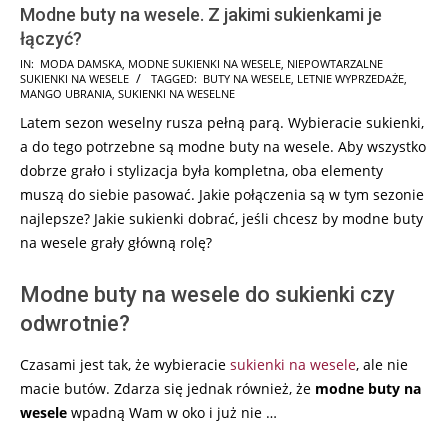
Modne buty na wesele. Z jakimi sukienkami je
łączyć?
2024-
IN:
MODA DAMSKA
,
MODNE SUKIENKI NA WESELE
,
NIEPOWTARZALNE
SUKIENKI NA WESELE
TAGGED:
BUTY NA WESELE
,
LETNIE WYPRZEDAŻE
,
04-
MANGO UBRANIA
,
SUKIENKI NA WESELNE
20
Latem sezon weselny rusza pełną parą. Wybieracie sukienki,
a do tego potrzebne są modne buty na wesele. Aby wszystko
dobrze grało i stylizacja była kompletna, oba elementy
muszą do siebie pasować. Jakie połączenia są w tym sezonie
najlepsze? Jakie sukienki dobrać, jeśli chcesz by modne buty
na wesele grały główną rolę?
Modne buty na wesele do sukienki czy
odwrotnie?
Czasami jest tak, że wybieracie
sukienki na wesele
, ale nie
macie butów. Zdarza się jednak również, że
modne buty na
wesele
wpadną Wam w oko i już nie …