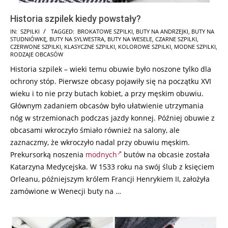
Historia szpilek kiedy powstały?
2025-
IN:
SZPILKI
TAGGED:
BROKATOWE SZPILKI
,
BUTY NA ANDRZEJKI
,
BUTY NA
STUDNIÓWKĘ
,
BUTY NA SYLWESTRA
,
BUTY NA WESELE
,
CZARNE SZPILKI
,
10-
CZERWONE SZPILKI
,
KLASYCZNE SZPILKI
,
KOLOROWE SZPILKI
,
MODNE SZPILKI
,
18
RODZAJE OBCASÓW
Historia szpilek – wieki temu obuwie było noszone tylko dla
ochrony stóp. Pierwsze obcasy pojawiły się na początku XVI
wieku i to nie przy butach kobiet, a przy męskim obuwiu.
Głównym zadaniem obcasów było ułatwienie utrzymania
nóg w strzemionach podczas jazdy konnej. Później obuwie z
obcasami wkroczyło śmiało również na salony, ale
zaznaczmy, że wkroczyło nadal przy obuwiu męskim.
Prekursorką noszenia
modnych
butów na obcasie została
Katarzyna Medycejska. W 1533 roku na swój ślub z księciem
Orleanu, późniejszym królem Francji Henrykiem II, założyła
zamówione w Wenecji buty na …