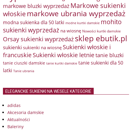
Markowe sukienki
markowe bluzki wyprzedaż
markowe ubrania wyprzedaż
włoskie
mohito
modna sukienka dla 50 latki
modne kurtki damskie
sukienki wyprzedaż
na wiosnę
Nowości kurtki damskie
sklep ebutik.pl
Orsay sukienki wyprzedaż
Sukienki włoskie i
sukienki
sukienki na wiosnę
francuskie
Sukienki włoskie letnie
tanie bluzki
tanie sukienki dla 50
tanie ciuszki damskie
tanie kurtki damskie
latki
Tanie ubrania
ELEGANCKIE SUKIENKI NA WESELE KATEGORIE
adidas
Akcesoria damskie
Aktualności
Baleriny