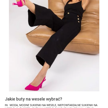
Jakie buty na wesele wybrać?
2024-
IN:
MODA
,
MODNE SUKIENKI NA WESELE
,
NIEPOWTARZALNE SUKIENKI NA