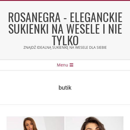
Skip
to
ROSANEGRA - ELEGANCKIE
content
SUKIENKI NA WESELE I NIE
TYLKO
ZNAJDŹ IDEALNĄ SUKIENKĘ NA WESELE DLA SIEBIE
Secondary
Menu
Navigation
Menu
butik