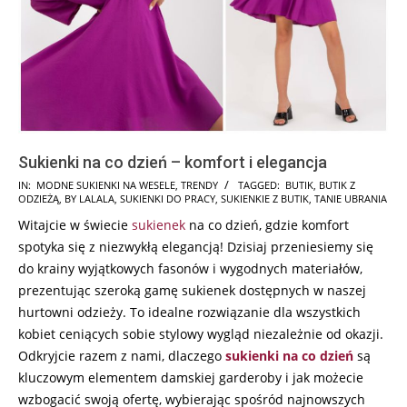
Sukienki na co dzień – komfort i elegancja
2024-
IN:
MODNE SUKIENKI NA WESELE
,
TRENDY
TAGGED:
BUTIK
,
BUTIK Z
ODZIEŻĄ
,
BY LALALA
,
SUKIENKI DO PRACY
,
SUKIENKIE Z BUTIK
,
TANIE UBRANIA
01-
Witajcie w świecie
sukienek
na co dzień, gdzie komfort
17
spotyka się z niezwykłą elegancją! Dzisiaj przeniesiemy się
do krainy wyjątkowych fasonów i wygodnych materiałów,
prezentując szeroką gamę sukienek dostępnych w naszej
hurtowni odzieży. To idealne rozwiązanie dla wszystkich
kobiet ceniących sobie stylowy wygląd niezależnie od okazji.
Odkryjcie razem z nami, dlaczego
sukienki na co dzień
są
kluczowym elementem damskiej garderoby i jak możecie
wzbogacić swoją ofertę, wybierając spośród najnowszych