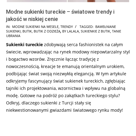
Modne sukienki tureckie – światowe trendy i
jakość w niskiej cenie
2024-
IN:
MODNE SUKIENKI NA WESELE
,
TRENDY
TAGGED:
BAWEŁNIANE
SUKIENKI
,
BUTIK
,
BUTIK Z ODZIEŻĄ
,
BY LALALA
,
SUKIENKIE Z BUTIK
,
TANIE
01-
UBRANIA
16
Sukienki tureckie
zdobywają serca fashionistek na całym
świecie, wprowadzając na rynek modowy niepowtarzalny styl
i bogactwo wzorów. Zręcznie łącząc tradycję z
nowoczesnością, kreacje te emanują orientalnym urokiem,
podbijając świat swoją niezwykłą elegancją. W tym artykule
odkryjemy fascynujący świat sukienek tureckich, zgłębiając
tajniki ich projektowania, wzornictwa i wpływu na globalną
modę. Gotowe na podróż po zakątkach tureckiego stylu?
Odkryj, dlaczego sukienki z Turcji stały się
niekwestionowanymi gwiazdami światowego rynku mody!