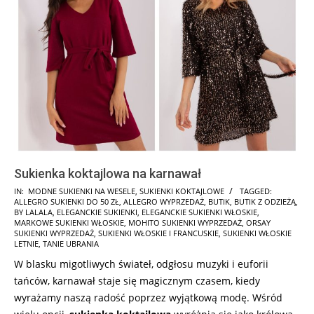
Sukienka koktajlowa na karnawał
2024-
IN:
MODNE SUKIENKI NA WESELE
,
SUKIENKI KOKTAJLOWE
TAGGED:
ALLEGRO SUKIENKI DO 50 ZŁ
,
ALLEGRO WYPRZEDAŻ
,
BUTIK
,
BUTIK Z ODZIEŻĄ
,
01-
BY LALALA
,
ELEGANCKIE SUKIENKI
,
ELEGANCKIE SUKIENKI WŁOSKIE
,
08
MARKOWE SUKIENKI WŁOSKIE
,
MOHITO SUKIENKI WYPRZEDAŻ
,
ORSAY
SUKIENKI WYPRZEDAŻ
,
SUKIENKI WŁOSKIE I FRANCUSKIE
,
SUKIENKI WŁOSKIE
LETNIE
,
TANIE UBRANIA
W blasku migotliwych świateł, odgłosu muzyki i euforii
tańców, karnawał staje się magicznym czasem, kiedy
wyrażamy naszą radość poprzez wyjątkową modę. Wśród