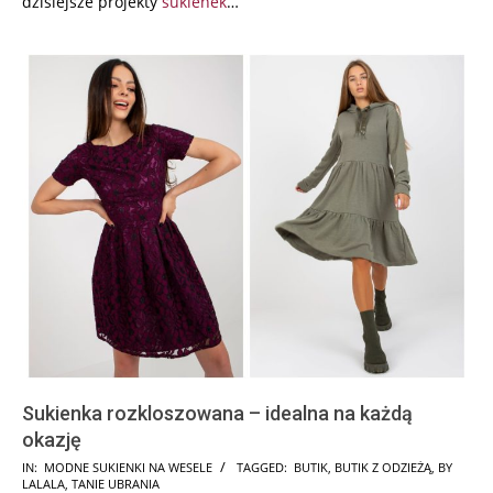
dzisiejsze projekty
sukienek
…
Sukienka rozkloszowana – idealna na każdą
okazję
2024-
IN:
MODNE SUKIENKI NA WESELE
TAGGED:
BUTIK
,
BUTIK Z ODZIEŻĄ
,
BY
LALALA
,
TANIE UBRANIA
01-