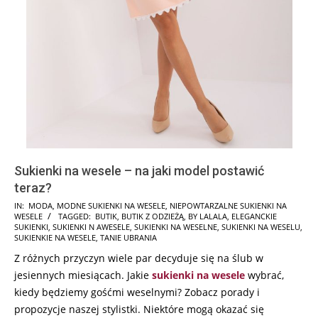
Sukienki na wesele – na jaki model postawić
teraz?
2024-
IN:
MODA
,
MODNE SUKIENKI NA WESELE
,
NIEPOWTARZALNE SUKIENKI NA
WESELE
TAGGED:
BUTIK
,
BUTIK Z ODZIEŻĄ
,
BY LALALA
,
ELEGANCKIE
01-
SUKIENKI
,
SUKIENKI N AWESELE
,
SUKIENKI NA WESELNE
,
SUKIENKI NA WESELU
,
13
SUKIENKIE NA WESELE
,
TANIE UBRANIA
Z różnych przyczyn wiele par decyduje się na ślub w
jesiennych miesiącach. Jakie
sukienki na wesele
wybrać,
kiedy będziemy gośćmi weselnymi? Zobacz porady i
propozycje naszej stylistki. Niektóre mogą okazać się