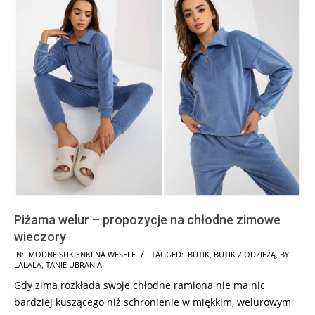
Piżama welur – propozycje na chłodne zimowe
wieczory
2024-
IN:
MODNE SUKIENKI NA WESELE
TAGGED:
BUTIK
,
BUTIK Z ODZIEŻĄ
,
BY
LALALA
,
TANIE UBRANIA
01-
Gdy zima rozkłada swoje chłodne ramiona nie ma nic
19
bardziej kuszącego niż schronienie w miękkim, welurowym