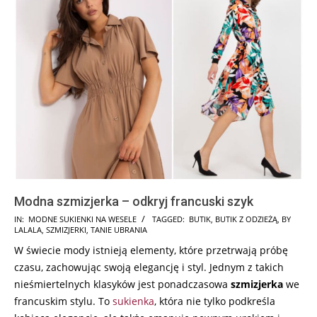
Modna szmizjerka – odkryj francuski szyk
2024-
IN:
MODNE SUKIENKI NA WESELE
TAGGED:
BUTIK
,
BUTIK Z ODZIEŻĄ
,
BY
LALALA
,
SZMIZJERKI
,
TANIE UBRANIA
01-
W świecie mody istnieją elementy, które przetrwają próbę
12
czasu, zachowując swoją elegancję i styl. Jednym z takich
nieśmiertelnych klasyków jest ponadczasowa
szmizjerka
we
francuskim stylu. To
sukienka
, która nie tylko podkreśla