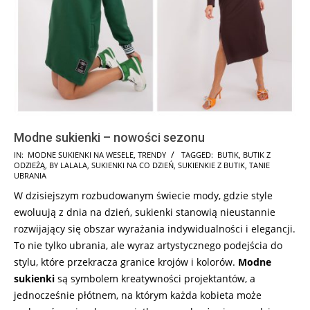
Modne sukienki – nowości sezonu
2024-
IN:
MODNE SUKIENKI NA WESELE
,
TRENDY
TAGGED:
BUTIK
,
BUTIK Z
ODZIEŻĄ
,
BY LALALA
,
SUKIENKI NA CO DZIEŃ
,
SUKIENKIE Z BUTIK
,
TANIE
01-
UBRANIA
07
W dzisiejszym rozbudowanym świecie mody, gdzie style
ewoluują z dnia na dzień, sukienki stanowią nieustannie
rozwijający się obszar wyrażania indywidualności i elegancji.
To nie tylko ubrania, ale wyraz artystycznego podejścia do
stylu, które przekracza granice krojów i kolorów.
Modne
sukienki
są symbolem kreatywności projektantów, a
jednocześnie płótnem, na którym każda kobieta może