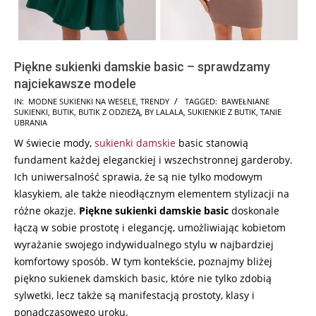
Piękne sukienki damskie basic – sprawdzamy
najciekawsze modele
2024-
IN:
MODNE SUKIENKI NA WESELE
,
TRENDY
TAGGED:
BAWEŁNIANE
SUKIENKI
,
BUTIK
,
BUTIK Z ODZIEŻĄ
,
BY LALALA
,
SUKIENKIE Z BUTIK
,
TANIE
01-
UBRANIA
16
W świecie mody,
sukienki damskie
basic stanowią
fundament każdej eleganckiej i wszechstronnej garderoby.
Ich uniwersalność sprawia, że są nie tylko modowym
klasykiem, ale także nieodłącznym elementem stylizacji na
różne okazje.
Piękne sukienki damskie basic
doskonale
łączą w sobie prostotę i elegancję, umożliwiając kobietom
wyrażanie swojego indywidualnego stylu w najbardziej
komfortowy sposób. W tym kontekście, poznajmy bliżej
piękno sukienek damskich basic, które nie tylko zdobią
sylwetki, lecz także są manifestacją prostoty, klasy i
ponadczasowego uroku.