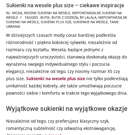
Sukienki na wesele plus size – ciekawe inspiracje
2024-
IN:
MODA
,
MODNE SUKIENKI NA WESELE
,
NIEPOWTARZALNE SUKIENKI NA
WESELE
TAGGED:
BUTIK
,
BUTIK Z ODZIEŻĄ
,
BY LALALA
,
NIEPOWTARZALNE
01-
SUKIENKI NA WESELE
,
SUKIENKI PLUS SIZE
,
SUKIENKIE NA WESELE
,
TANIE
13
UBRANIA
W dzisiejszych czasach mody coraz bardziej podkreśla
różnorodność i piękno kobiecej sylwetki, niezależnie od
rozmiaru czy kształtu. Wesela, będące jednymi z
najważniejszych uroczystości, stanowią doskonałą okazję do
wyrażenia swojego indywidualnego stylu i poczucia
elegancji, niezależnie od tego, czy nosimy rozmiar XS czy
plus size.
Sukienki na wesele plus size
nie tylko podkreślają
unikalność każdej kobiety, ale także umożliwiają poczucie
pewności siebie i komfortu w trakcie tego wyjątkowego dnia.
Wyjątkowe sukienki na wyjątkowe okazje
Niezależnie od tego, czy preferujesz klasyczny szyk,
romantyczną subtelność czy odważną ekstrawagancję,