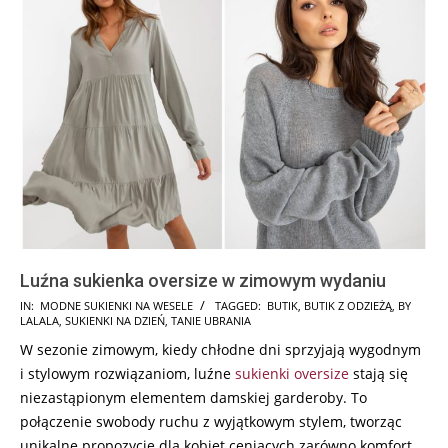
Luźna sukienka oversize w zimowym wydaniu
2024-
IN:
MODNE SUKIENKI NA WESELE
TAGGED:
BUTIK
,
BUTIK Z ODZIEŻĄ
,
BY
LALALA
,
SUKIENKI NA DZIEŃ
,
TANIE UBRANIA
01-
W sezonie zimowym, kiedy chłodne dni sprzyjają wygodnym
19
i stylowym rozwiązaniom, luźne
sukienki oversize
stają się
niezastąpionym elementem damskiej garderoby. To
połączenie swobody ruchu z wyjątkowym stylem, tworząc
unikalne propozycje dla kobiet ceniących zarówno komfort,