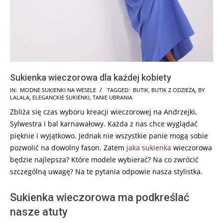
Sukienka wieczorowa dla każdej kobiety
2024-
IN:
MODNE SUKIENKI NA WESELE
TAGGED:
BUTIK
,
BUTIK Z ODZIEŻĄ
,
BY
LALALA
,
ELEGANCKIE SUKIENKI
,
TANIE UBRANIA
01-
Zbliża się czas wyboru kreacji wieczorowej na Andrzejki,
13
Sylwestra i bal karnawałowy. Każda z nas chce wyglądać
pięknie i wyjątkowo. Jednak nie wszystkie panie mogą sobie
pozwolić na dowolny fason. Zatem
jaka sukienka
wieczorowa
będzie najlepsza? Które modele wybierać? Na co zwrócić
szczególną uwagę? Na te pytania odpowie nasza stylistka.
Sukienka wieczorowa ma podkreślać
nasze atuty