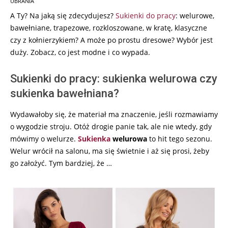
UBRANIA
09
A Ty? Na jaką się zdecydujesz?
Sukienki do pracy
: welurowe,
bawełniane, trapezowe, rozkloszowane, w kratę, klasyczne
czy z kołnierzykiem? A może po prostu dresowe? Wybór jest
duży. Zobacz, co jest modne i co wypada.
Sukienki do pracy: sukienka welurowa czy
sukienka bawełniana?
Wydawałoby się, że materiał ma znaczenie, jeśli rozmawiamy
o wygodzie stroju. Otóż drogie panie tak, ale nie wtedy, gdy
mówimy o welurze.
Sukienka
welurowa
to hit tego sezonu.
Welur wrócił na salonu, ma się świetnie i aż się prosi, żeby
go założyć. Tym bardziej, że …