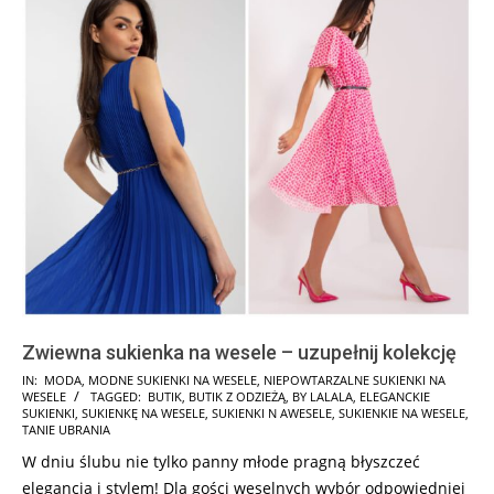
Zwiewna sukienka na wesele – uzupełnij kolekcję
2024-
IN:
MODA
,
MODNE SUKIENKI NA WESELE
,
NIEPOWTARZALNE SUKIENKI NA
WESELE
TAGGED:
BUTIK
,
BUTIK Z ODZIEŻĄ
,
BY LALALA
,
ELEGANCKIE
01-
SUKIENKI
,
SUKIENKĘ NA WESELE
,
SUKIENKI N AWESELE
,
SUKIENKIE NA WESELE
,
12
TANIE UBRANIA
W dniu ślubu nie tylko panny młode pragną błyszczeć
elegancją i stylem! Dla gości weselnych wybór odpowiedniej