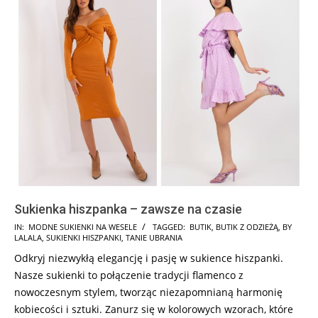
Sukienka hiszpanka – zawsze na czasie
2024-
IN:
MODNE SUKIENKI NA WESELE
TAGGED:
BUTIK
,
BUTIK Z ODZIEŻĄ
,
BY
LALALA
,
SUKIENKI HISZPANKI
,
TANIE UBRANIA
01-
Odkryj niezwykłą elegancję i pasję w sukience hiszpanki.
18
Nasze sukienki to połączenie tradycji flamenco z
nowoczesnym stylem, tworząc niezapomnianą harmonię
kobiecości i sztuki. Zanurz się w kolorowych wzorach, które