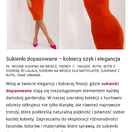
Sukienki dopasowane – kobiecy szyk i elegancja
2024-
IN:
MODNE SUKIENKI NA WESELE
,
TRENDY
TAGGED:
BUTIK
,
BUTIK Z
ODZIEŻĄ
,
BY LALALA
,
SUKIENKI NA WESELE DLA NASTOLATEK
,
SUKIENKIE Z
01-
BUTIK
,
TANIE UBRANIA
18
Witaj w świecie elegancji i kobiecej finezji, gdzie
sukienki
dopasowane
stają się niezastąpionym elementem każdej
damskiej garderoby. W naszej szerokiej kolekcji z hurtowni
odzieży odkryjesz nie tylko klasykę, ale również najnowsze
trendy, które podkreślą naturalną piękność i pewność siebie
każdej kobiety. Zapraszamy do eksploracji różnorodności
fasonów, kolorów i materiałów, które sprawią, że sukienki