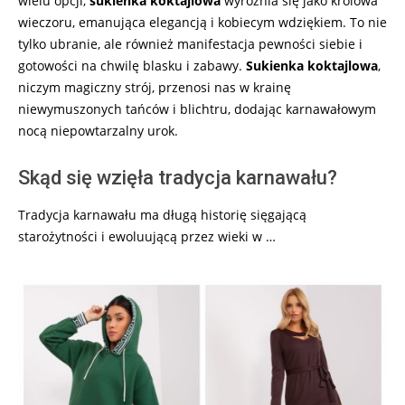
wielu opcji,
sukienka koktajlowa
wyróżnia się jako królowa
wieczoru, emanująca elegancją i kobiecym wdziękiem. To nie
tylko ubranie, ale również manifestacja pewności siebie i
gotowości na chwilę blasku i zabawy.
Sukienka koktajlowa
,
niczym magiczny strój, przenosi nas w krainę
niewymuszonych tańców i blichtru, dodając karnawałowym
nocą niepowtarzalny urok.
Skąd się wzięła tradycja karnawału?
Tradycja karnawału ma długą historię sięgającą
starożytności i ewoluującą przez wieki w …