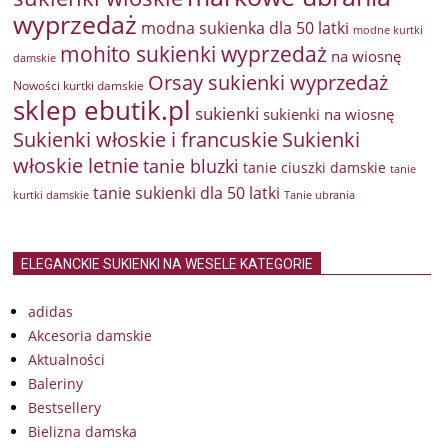
wyprzedaż
modna sukienka dla 50 latki
modne kurtki
mohito sukienki wyprzedaż
na wiosnę
damskie
Orsay sukienki wyprzedaż
Nowości kurtki damskie
sklep ebutik.pl
sukienki
sukienki na wiosnę
Sukienki włoskie i francuskie
Sukienki
włoskie letnie
tanie bluzki
tanie ciuszki damskie
tanie
tanie sukienki dla 50 latki
kurtki damskie
Tanie ubrania
ELEGANCKIE SUKIENKI NA WESELE KATEGORIE
adidas
Akcesoria damskie
Aktualności
Baleriny
Bestsellery
Bielizna damska