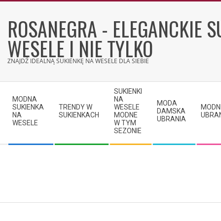
Skip
to
ROSANEGRA - ELEGANCKIE S
content
WESELE I NIE TYLKO
ZNAJDŹ IDEALNĄ SUKIENKĘ NA WESELE DLA SIEBIE
Secondary
SUKIENKI
Navigation
MODNA
NA
MODA
SUKIENKA
TRENDY W
WESELE
MODN
Menu
DAMSKA
NA
SUKIENKACH
MODNE
UBRA
UBRANIA
WESELE
W TYM
SEZONIE