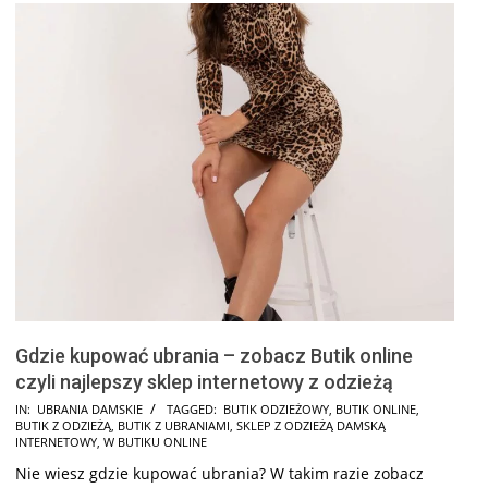
Gdzie kupować ubrania – zobacz Butik online
czyli najlepszy sklep internetowy z odzieżą
2025-
IN:
UBRANIA DAMSKIE
TAGGED:
BUTIK ODZIEŻOWY
,
BUTIK ONLINE
,
BUTIK Z ODZIEŻĄ
,
BUTIK Z UBRANIAMI
,
SKLEP Z ODZIEŻĄ DAMSKĄ
12-
INTERNETOWY
,
W BUTIKU ONLINE
19
Nie wiesz gdzie kupować ubrania? W takim razie zobacz