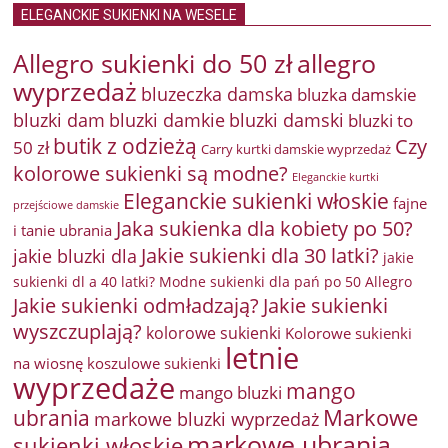
ELEGANCKIE SUKIENKI NA WESELE
Allegro sukienki do 50 zł
allegro
wyprzedaż
bluzeczka damska
bluzka damskie
bluzki damkie
bluzki dam
bluzki damski
bluzki to
butik z odzieżą
Czy
50 zł
Carry kurtki damskie wyprzedaż
kolorowe sukienki są modne?
Eleganckie kurtki
Eleganckie sukienki włoskie
fajne
przejściowe damskie
Jaka sukienka dla kobiety po 50?
i tanie ubrania
Jakie sukienki dla 30 latki?
jakie bluzki dla
jakie
sukienki dl a 40 latki? Modne sukienki dla pań po 50 Allegro
Jakie sukienki odmładzają?
Jakie sukienki
wyszczuplają?
kolorowe sukienki
Kolorowe sukienki
letnie
na wiosnę
koszulowe sukienki
wyprzedaże
mango
mango bluzki
Markowe
ubrania
markowe bluzki wyprzedaż
markowe ubrania
sukienki włoskie