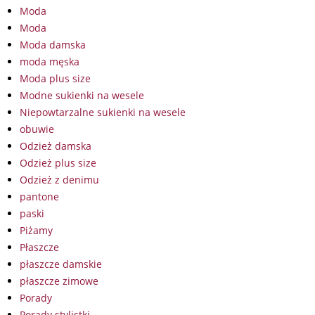
Moda
Moda
Moda damska
moda męska
Moda plus size
Modne sukienki na wesele
Niepowtarzalne sukienki na wesele
obuwie
Odzież damska
Odzież plus size
Odzież z denimu
pantone
paski
Piżamy
Płaszcze
płaszcze damskie
płaszcze zimowe
Porady
Porady stylistki