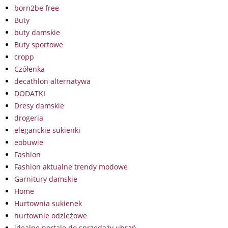
born2be free
Buty
buty damskie
Buty sportowe
cropp
Czółenka
decathlon alternatywa
DODATKI
Dresy damskie
drogeria
eleganckie sukienki
eobuwie
Fashion
Fashion aktualne trendy modowe
Garnitury damskie
Home
Hurtownia sukienek
hurtownie odzieżowe
idealne portale do sprzedaży ubrań