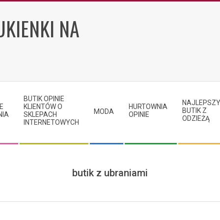
UKIENKI NA
BUTIK OPINIE
NAJLEPSZ
E
KLIENTÓW O
HURTOWNIA
BUTIK Z
MODA
NIA
SKLEPACH
OPINIE
ODZIEŻĄ
INTERNETOWYCH
butik z ubraniami