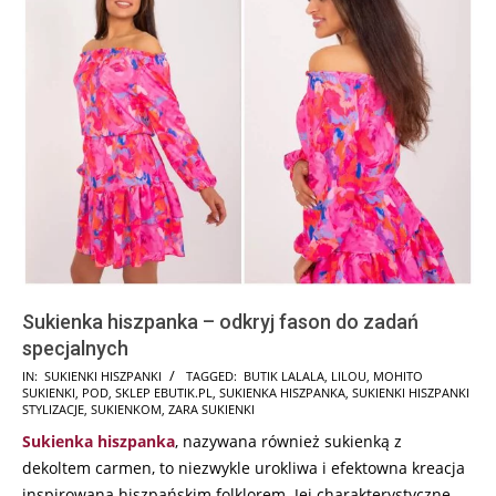
Sukienka hiszpanka – odkryj fason do zadań
specjalnych
2026-
IN:
SUKIENKI HISZPANKI
TAGGED:
BUTIK LALALA
,
LILOU
,
MOHITO
SUKIENKI
,
POD
,
SKLEP EBUTIK.PL
,
SUKIENKA HISZPANKA
,
SUKIENKI HISZPANKI
06-
STYLIZACJE
,
SUKIENKOM
,
ZARA SUKIENKI
12
Sukienka hiszpanka
, nazywana również sukienką z
dekoltem carmen, to niezwykle urokliwa i efektowna kreacja
inspirowana hiszpańskim folklorem. Jej charakterystyczne