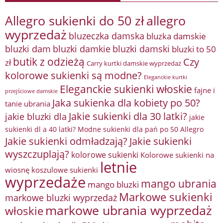
Allegro sukienki do 50 zł
allegro
wyprzedaż
bluzeczka damska
bluzka damskie
bluzki damkie
bluzki dam
bluzki damski
bluzki to 50
butik z odzieżą
Czy
zł
Carry kurtki damskie wyprzedaż
kolorowe sukienki są modne?
Eleganckie kurtki
Eleganckie sukienki włoskie
fajne i
przejściowe damskie
Jaka sukienka dla kobiety po 50?
tanie ubrania
Jakie sukienki dla 30 latki?
jakie bluzki dla
jakie
sukienki dl a 40 latki? Modne sukienki dla pań po 50 Allegro
Jakie sukienki odmładzają?
Jakie sukienki
wyszczuplają?
kolorowe sukienki
Kolorowe sukienki na
letnie
wiosnę
koszulowe sukienki
wyprzedaże
mango ubrania
mango bluzki
Markowe sukienki
markowe bluzki wyprzedaż
markowe ubrania wyprzedaż
włoskie