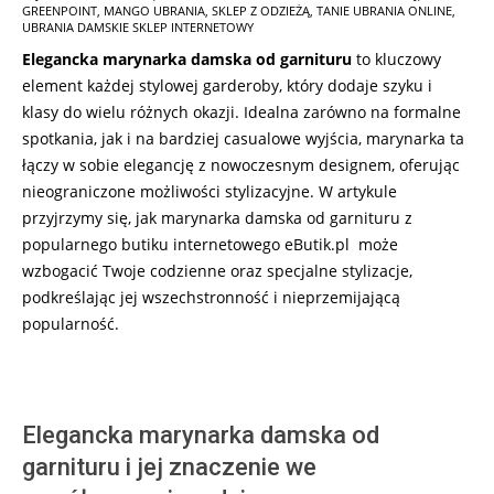
06
GREENPOINT
,
MANGO UBRANIA
,
SKLEP Z ODZIEŻĄ
,
TANIE UBRANIA ONLINE
,
UBRANIA DAMSKIE SKLEP INTERNETOWY
Elegancka marynarka damska od garnituru
to kluczowy
element każdej stylowej garderoby, który dodaje szyku i
klasy do wielu różnych okazji. Idealna zarówno na formalne
spotkania, jak i na bardziej casualowe wyjścia, marynarka ta
łączy w sobie elegancję z nowoczesnym designem, oferując
nieograniczone możliwości stylizacyjne. W artykule
przyjrzymy się, jak marynarka damska od garnituru z
popularnego butiku internetowego eButik.pl może
wzbogacić Twoje codzienne oraz specjalne stylizacje,
podkreślając jej wszechstronność i nieprzemijającą
popularność.
Elegancka marynarka damska od
garnituru i jej znaczenie we