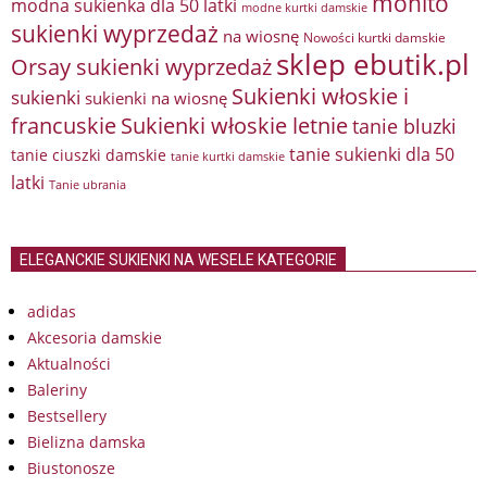
mohito
modna sukienka dla 50 latki
modne kurtki damskie
sukienki wyprzedaż
na wiosnę
Nowości kurtki damskie
sklep ebutik.pl
Orsay sukienki wyprzedaż
Sukienki włoskie i
sukienki
sukienki na wiosnę
francuskie
Sukienki włoskie letnie
tanie bluzki
tanie sukienki dla 50
tanie ciuszki damskie
tanie kurtki damskie
latki
Tanie ubrania
ELEGANCKIE SUKIENKI NA WESELE KATEGORIE
adidas
Akcesoria damskie
Aktualności
Baleriny
Bestsellery
Bielizna damska
Biustonosze