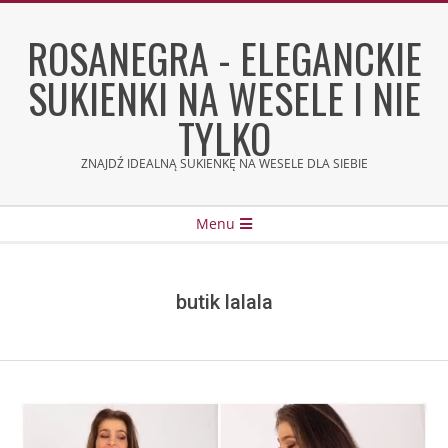
Skip
to
ROSANEGRA - ELEGANCKIE
content
SUKIENKI NA WESELE I NIE
TYLKO
ZNAJDŹ IDEALNĄ SUKIENKĘ NA WESELE DLA SIEBIE
Secondary
Menu
Navigation
Menu
butik lalala