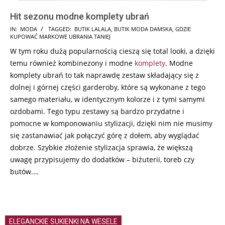
Hit sezonu modne komplety ubrań
2024-
IN:
MODA
TAGGED:
BUTIK LALALA
,
BUTIK MODA DAMSKA
,
GDZIE
KUPOWAĆ MARKOWE UBRANIA TANIEJ
09-
W tym roku dużą popularnością cieszą się total looki, a dzięki
23
temu również kombinezony i modne
komplety
. Modne
komplety ubrań to tak naprawdę zestaw składający się z
dolnej i górnej części garderoby, które są wykonane z tego
samego materiału, w identycznym kolorze i z tymi samymi
ozdobami. Tego typu zestawy są bardzo przydatne i
pomocne w komponowaniu stylizacji, dzięki nim nie musimy
się zastanawiać jak połączyć górę z dołem, aby wyglądać
dobrze. Szybkie złożenie stylizacja sprawia, że większą
uwagę przypisujemy do dodatków – biżuterii, toreb czy
butów.…
ELEGANCKIE SUKIENKI NA WESELE