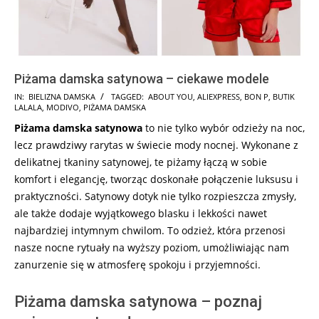
Piżama damska satynowa – ciekawe modele
2024-
IN:
BIELIZNA DAMSKA
TAGGED:
ABOUT YOU
,
ALIEXPRESS
,
BON P
,
BUTIK
LALALA
,
MODIVO
,
PIŻAMA DAMSKA
12-
Piżama damska satynowa
to nie tylko wybór odzieży na noc,
10
lecz prawdziwy rarytas w świecie mody nocnej. Wykonane z
delikatnej tkaniny satynowej, te piżamy łączą w sobie
komfort i elegancję, tworząc doskonałe połączenie luksusu i
praktyczności. Satynowy dotyk nie tylko rozpieszcza zmysły,
ale także dodaje wyjątkowego blasku i lekkości nawet
najbardziej intymnym chwilom. To odzież, która przenosi
nasze nocne rytuały na wyższy poziom, umożliwiając nam
zanurzenie się w atmosferę spokoju i przyjemności.
Piżama damska satynowa – poznaj