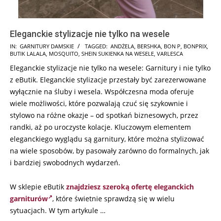
Eleganckie stylizacje nie tylko na wesele
2026-
IN:
GARNITURY DAMSKIE
TAGGED:
ANDŻELA
,
BERSHKA
,
BON P
,
BONPRIX
,
BUTIK LALALA
,
MOSQUITO
,
SHEIN SUKIENKA NA WESELE
,
VARLESCA
03-
Eleganckie stylizacje nie tylko na wesele: Garnitury i nie tylko
31
z eButik. Eleganckie stylizacje przestały być zarezerwowane
wyłącznie na śluby i wesela. Współczesna moda oferuje
wiele możliwości, które pozwalają czuć się szykownie i
stylowo na różne okazje – od spotkań biznesowych, przez
randki, aż po uroczyste kolacje. Kluczowym elementem
eleganckiego wyglądu są garnitury, które można stylizować
na wiele sposobów, by pasowały zarówno do formalnych, jak
i bardziej swobodnych wydarzeń.
W sklepie eButik
znajdziesz szeroką ofertę eleganckich
garniturów
, które świetnie sprawdzą się w wielu
sytuacjach. W tym artykule …