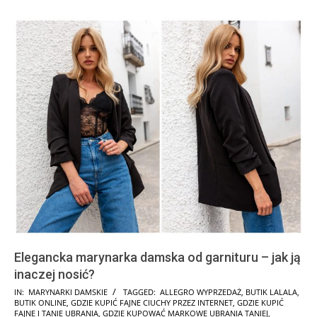
Elegancka marynarka damska od garnituru – jak ją
inaczej nosić?
2026-
IN:
MARYNARKI DAMSKIE
TAGGED:
ALLEGRO WYPRZEDAŻ
,
BUTIK LALALA
,
BUTIK ONLINE
,
GDZIE KUPIĆ FAJNE CIUCHY PRZEZ INTERNET
,
GDZIE KUPIĆ
02-
FAJNE I TANIE UBRANIA
,
GDZIE KUPOWAĆ MARKOWE UBRANIA TANIEJ
,