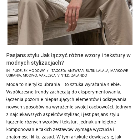
Pasjans stylu Jak łączyć różne wzory i tekstury w
modnych stylizacjach?
2024-
IN:
PUDELEK MODOWY
TAGGED:
ANSWEAR
,
BUTIK LALALA
,
MARKOWE
UBRANIA
,
MODIVO
,
VARLESCA
,
VINTED
,
ZALANDO
12-
Moda to nie tylko ubrania – to sztuka wyrażania siebie.
21
Współczesne trendy zachęcają do eksperymentowania,
łączenia pozornie niepasujących elementów i odkrywania
nowych sposobów na wyrażenie swojej osobowości. Jednym
z najciekawszych aspektów stylizacji jest pasjans stylu –
łączenie różnych wzorów i tekstur. Jednak umiejętne
komponowanie takich zestawów wymaga wyczucia i
znajomości kilku zasad. W tym artykule dowiesz się, jak