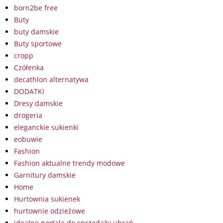
born2be free
Buty
buty damskie
Buty sportowe
cropp
Czółenka
decathlon alternatywa
DODATKI
Dresy damskie
drogeria
eleganckie sukienki
eobuwie
Fashion
Fashion aktualne trendy modowe
Garnitury damskie
Home
Hurtownia sukienek
hurtownie odzieżowe
idealne portale do sprzedaży ubrań