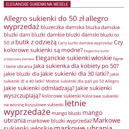
ELEGANCKIE SUKIENKI NA WESELE
Allegro sukienki do 50 zł
allegro
wyprzedaż
bluzeczka damska
bluzka damskie
bluzki damkie
bluzki dam
bluzki damski
bluzki to
butik z odzieżą
Czy
50 zł
Carry kurtki damskie wyprzedaż
kolorowe sukienki są modne?
Eleganckie kurtki
Eleganckie sukienki włoskie
fajne
przejściowe damskie
Jaka sukienka dla kobiety po 50?
i tanie ubrania
Jakie sukienki dla 30 latki?
jakie bluzki dla
jakie
sukienki dl a 40 latki? Modne sukienki dla pań po 50 Allegro
Jakie sukienki odmładzają?
Jakie sukienki
wyszczuplają?
kolorowe sukienki
Kolorowe sukienki
letnie
na wiosnę
koszulowe sukienki
wyprzedaże
mango
mango bluzki
Markowe
ubrania
markowe bluzki wyprzedaż
markowe ubrania
sukienki włoskie