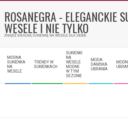
Skip
to
ROSANEGRA - ELEGANCKIE S
content
WESELE I NIE TYLKO
ZNAJDŹ IDEALNĄ SUKIENKĘ NA WESELE DLA SIEBIE
Secondary
SUKIENKI
Navigation
MODNA
NA
MODA
SUKIENKA
TRENDY W
WESELE
MODN
Menu
DAMSKA
NA
SUKIENKACH
MODNE
UBRA
UBRANIA
WESELE
W TYM
SEZONIE