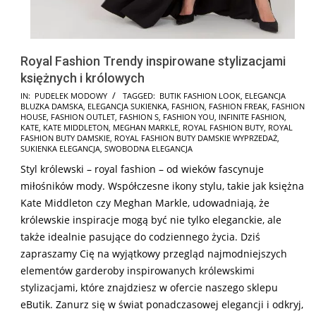
Royal Fashion Trendy inspirowane stylizacjami
księżnych i królowych
2025-
IN:
PUDELEK MODOWY
TAGGED:
BUTIK FASHION LOOK
,
ELEGANCJA
BLUZKA DAMSKA
,
ELEGANCJA SUKIENKA
,
FASHION
,
FASHION FREAK
,
FASHION
01-
HOUSE
,
FASHION OUTLET
,
FASHION S
,
FASHION YOU
,
INFINITE FASHION
,
24
KATE
,
KATE MIDDLETON
,
MEGHAN MARKLE
,
ROYAL FASHION BUTY
,
ROYAL
FASHION BUTY DAMSKIE
,
ROYAL FASHION BUTY DAMSKIE WYPRZEDAŻ
,
SUKIENKA ELEGANCJA
,
SWOBODNA ELEGANCJA
Styl królewski – royal fashion – od wieków fascynuje
miłośników mody. Współczesne ikony stylu, takie jak księżna
Kate Middleton czy Meghan Markle, udowadniają, że
królewskie inspiracje mogą być nie tylko eleganckie, ale
także idealnie pasujące do codziennego życia. Dziś
zapraszamy Cię na wyjątkowy przegląd najmodniejszych
elementów garderoby inspirowanych królewskimi
stylizacjami, które znajdziesz w ofercie naszego sklepu
eButik. Zanurz się w świat ponadczasowej elegancji i odkryj,