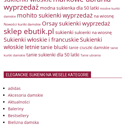
wyprzedaż
modna sukienka dla 50 latki
modne kurtki
mohito sukienki wyprzedaż
na wiosnę
damskie
Orsay sukienki wyprzedaż
Nowości kurtki damskie
sklep ebutik.pl
sukienki
sukienki na wiosnę
Sukienki włoskie i francuskie
Sukienki
włoskie letnie
tanie bluzki
tanie ciuszki damskie
tanie
tanie sukienki dla 50 latki
kurtki damskie
Tanie ubrania
ELEGANCKIE SUKIENKI NA WESELE KATEGORIE
adidas
Akcesoria damskie
Aktualności
Baleriny
Bestsellery
Bielizna damska