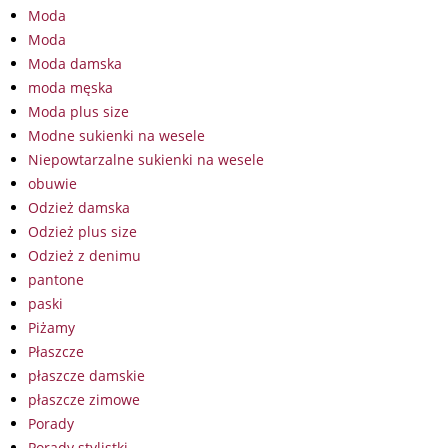
Moda
Moda
Moda damska
moda męska
Moda plus size
Modne sukienki na wesele
Niepowtarzalne sukienki na wesele
obuwie
Odzież damska
Odzież plus size
Odzież z denimu
pantone
paski
Piżamy
Płaszcze
płaszcze damskie
płaszcze zimowe
Porady
Porady stylistki