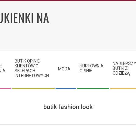
UKIENKI NA
BUTIK OPINIE
NAJLEPSZ
E
KLIENTÓW O
HURTOWNIA
BUTIK Z
MODA
NIA
SKLEPACH
OPINIE
ODZIEŻĄ
INTERNETOWYCH
butik fashion look