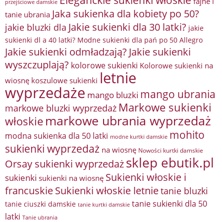
fajne i
przejściowe damskie
Jaka sukienka dla kobiety po 50?
tanie ubrania
Jakie sukienki dla 30 latki?
jakie bluzki dla
jakie
sukienki dl a 40 latki? Modne sukienki dla pań po 50 Allegro
Jakie sukienki odmładzają?
Jakie sukienki
wyszczuplają?
kolorowe sukienki
Kolorowe sukienki na
letnie
wiosnę
koszulowe sukienki
wyprzedaże
mango ubrania
mango bluzki
Markowe sukienki
markowe bluzki wyprzedaż
markowe ubrania wyprzedaż
włoskie
mohito
modna sukienka dla 50 latki
modne kurtki damskie
sukienki wyprzedaż
na wiosnę
Nowości kurtki damskie
sklep ebutik.pl
Orsay sukienki wyprzedaż
Sukienki włoskie i
sukienki
sukienki na wiosnę
francuskie
Sukienki włoskie letnie
tanie bluzki
tanie sukienki dla 50
tanie ciuszki damskie
tanie kurtki damskie
latki
Tanie ubrania