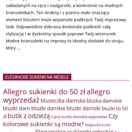
zakładanych na ręce i nadgarstki, a konkretnie na modnych
bransoletkach. Ten drobny i z pozoru mało znaczący
element biżuterii może wspaniale podkręcić Twój imprezowy
look. Odpowiednio dobrana doskonale podkreśli całą
stylizację i w dyskretny sposób poprawi Twój wizerunek.
Modne bransoletki na imprezy to idealny dodatek do stroju,
który …
ELEGANCKIE SUKIENKI NA WESELE
Allegro sukienki do 50 zł
allegro
wyprzedaż
bluzeczka damska
bluzka damskie
bluzki damkie
bluzki dam
bluzki damski
bluzki to 50
butik z odzieżą
Czy
zł
Carry kurtki damskie wyprzedaż
kolorowe sukienki są modne?
Eleganckie kurtki
Eleganckie sukienki włoskie