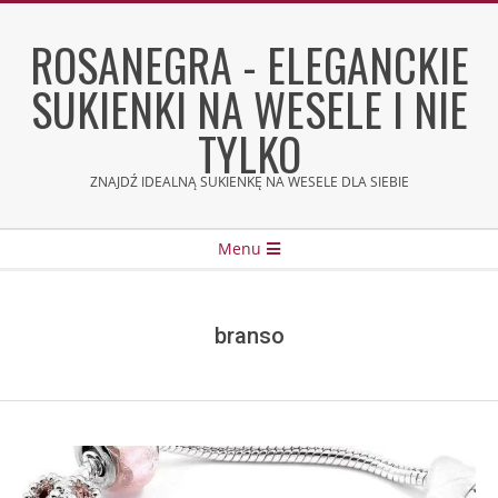
Skip
to
ROSANEGRA - ELEGANCKIE
content
SUKIENKI NA WESELE I NIE
TYLKO
ZNAJDŹ IDEALNĄ SUKIENKĘ NA WESELE DLA SIEBIE
Secondary
Menu
Navigation
Menu
branso