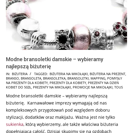
Modne bransoletki damskie – wybieramy
najlepszą biżuterię
2024-
IN:
BIŻUTERIA
TAGGED:
BIŻUTERIA NA MIKOŁAJKI
,
BIŻUTERIA NA PREZENT
,
BRANSO
,
BRANSOLETA
,
BRANSOLETKA
,
BRANSOLETKI
,
MAPPING
,
POMYSŁY
11-
NA PREZENTY DLA KOBIETY
,
PREZENTY DLA KOBIETY
,
PREZENTY NA DZIEŃ
24
KOBIET DO 50ZŁ
,
PREZENTY NA MIKOŁAJKI
,
PROMOCJE NA MIKOŁAJKI
,
TOUS
Modne bransoletki damskie – wybieramy najlepszą
biżuterię. Karnawałowe imprezy wymagają od nas
kompleksowych przygotowań pod względem doboru
stylizacji, dodatków oraz makijażu. Ważna jest nie tylko
sukienka
, którą wybierzemy, ale także właściwa biżuteria
dopełniająca całość. Dzisiaj skupimy się na ozdobach