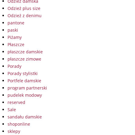
Odzież damska
Odzież plus size
Odzież z denimu
pantone
paski
Piżamy
Płaszcze
płaszcze damskie
płaszcze zimowe
Porady
Porady stylistki
Portfele damskie
program partnerski
pudelek modowy
reserved
Sale
sandału damskie
shoponline
sklepy