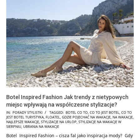
Botel Inspired Fashion Jak trendy z nietypowych
miejsc wpływają na współczesne stylizacje?
2025-
IN:
PORADY STYLISTKI
TAGGED:
BOTEL CO TO
,
CO TO JEST BOTEL
,
CO TO
JEST BOTEL TURYSTYKA
,
FLOATEL
,
GDZIE POJECHAĆ NA WAKACJE
,
NA WAKACJE
,
01-
NAJLEPSZE WAKACJE
,
STYLIZACJE NA URLOP
,
STYLIZACJE NA WAKACJE W
29
SIERPNIU
,
UBRANIA NA WAKACJE
Botel Inspired Fashion – cisza fal jako inspiracja mody? Gdy