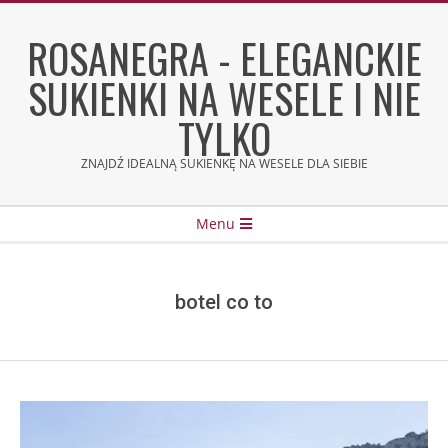
Skip
to
ROSANEGRA - ELEGANCKIE
content
SUKIENKI NA WESELE I NIE
TYLKO
ZNAJDŹ IDEALNĄ SUKIENKĘ NA WESELE DLA SIEBIE
Secondary
Menu
Navigation
Menu
botel co to