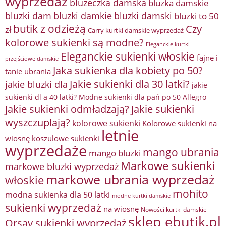
wyprzedaż
bluzeczka damska
bluzka damskie
bluzki damkie
bluzki dam
bluzki damski
bluzki to 50
butik z odzieżą
Czy
zł
Carry kurtki damskie wyprzedaż
kolorowe sukienki są modne?
Eleganckie kurtki
Eleganckie sukienki włoskie
fajne i
przejściowe damskie
Jaka sukienka dla kobiety po 50?
tanie ubrania
Jakie sukienki dla 30 latki?
jakie bluzki dla
jakie
sukienki dl a 40 latki? Modne sukienki dla pań po 50 Allegro
Jakie sukienki odmładzają?
Jakie sukienki
wyszczuplają?
kolorowe sukienki
Kolorowe sukienki na
letnie
wiosnę
koszulowe sukienki
wyprzedaże
mango ubrania
mango bluzki
Markowe sukienki
markowe bluzki wyprzedaż
markowe ubrania wyprzedaż
włoskie
mohito
modna sukienka dla 50 latki
modne kurtki damskie
sukienki wyprzedaż
na wiosnę
Nowości kurtki damskie
sklep ebutik.pl
Orsay sukienki wyprzedaż