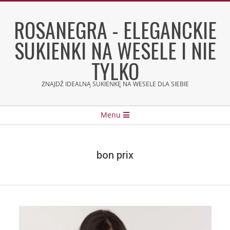
Skip
to
ROSANEGRA - ELEGANCKIE
content
SUKIENKI NA WESELE I NIE
TYLKO
ZNAJDŹ IDEALNĄ SUKIENKĘ NA WESELE DLA SIEBIE
Secondary
Menu
Navigation
Menu
bon prix