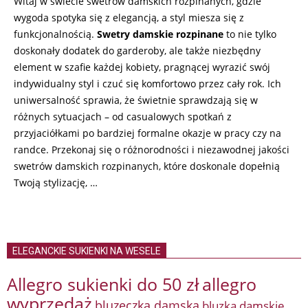
Witaj w świecie swetrów damskich rozpinanych, gdzie
wygoda spotyka się z elegancją, a styl miesza się z
funkcjonalnością.
Swetry damskie rozpinane
to nie tylko
doskonały dodatek do garderoby, ale także niezbędny
element w szafie każdej kobiety, pragnącej wyrazić swój
indywidualny styl i czuć się komfortowo przez cały rok. Ich
uniwersalność sprawia, że świetnie sprawdzają się w
różnych sytuacjach – od casualowych spotkań z
przyjaciółkami po bardziej formalne okazje w pracy czy na
randce. Przekonaj się o różnorodności i niezawodnej jakości
swetrów damskich rozpinanych, które doskonale dopełnią
Twoją stylizację, …
ELEGANCKIE SUKIENKI NA WESELE
Allegro sukienki do 50 zł
allegro
wyprzedaż
bluzeczka damska
bluzka damskie