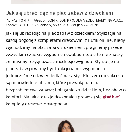
Jak się ubrać idąc na plac zabaw z dzieckiem
2025-
IN:
FASHION
TAGGED:
BON P
,
BON PRIX
,
DLA MŁODEJ MAMY
,
NA PLACU
ZABAW
,
OUTFIT
,
PLAC ZABAW
,
SMYK
,
STYLIZACJE A CO DZIEŃ
12-
Jak się ubrać idąc na plac zabaw z dzieckiem? Stylizacje na
03
każdą pogodę z kompletami dresowymi z Butik online. Kiedy
wychodzimy na plac zabaw z dzieckiem, pragniemy przede
wszystkim czuć się wygodnie i swobodnie, ale to nie znaczy,
że musimy rezygnować z modnego wyglądu. Stylizacje na
plac zabaw powinny być funkcjonalne, wygodne, a
jednocześnie odzwierciedlać nasz styl. Kluczem do sukcesu
są odpowiednie ubrania, które pozwolą nam na
bezproblemową zabawę i bieganie za dzieckiem, bez obaw o
komfort. Na takie okazje doskonale sprawdzą się
gładkie
komplety dresowe, dostępne w …