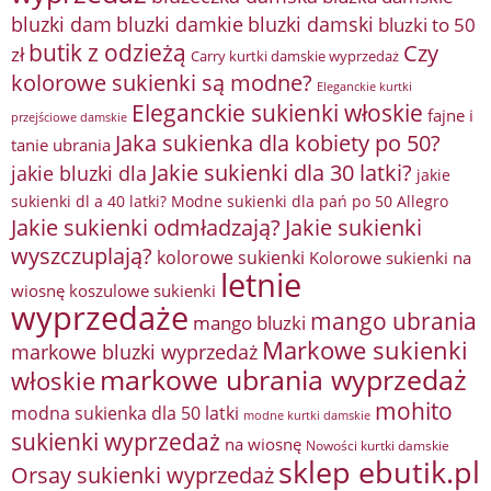
bluzki damkie
bluzki dam
bluzki damski
bluzki to 50
butik z odzieżą
Czy
zł
Carry kurtki damskie wyprzedaż
kolorowe sukienki są modne?
Eleganckie kurtki
Eleganckie sukienki włoskie
fajne i
przejściowe damskie
Jaka sukienka dla kobiety po 50?
tanie ubrania
Jakie sukienki dla 30 latki?
jakie bluzki dla
jakie
sukienki dl a 40 latki? Modne sukienki dla pań po 50 Allegro
Jakie sukienki odmładzają?
Jakie sukienki
wyszczuplają?
kolorowe sukienki
Kolorowe sukienki na
letnie
wiosnę
koszulowe sukienki
wyprzedaże
mango ubrania
mango bluzki
Markowe sukienki
markowe bluzki wyprzedaż
markowe ubrania wyprzedaż
włoskie
mohito
modna sukienka dla 50 latki
modne kurtki damskie
sukienki wyprzedaż
na wiosnę
Nowości kurtki damskie
sklep ebutik.pl
Orsay sukienki wyprzedaż