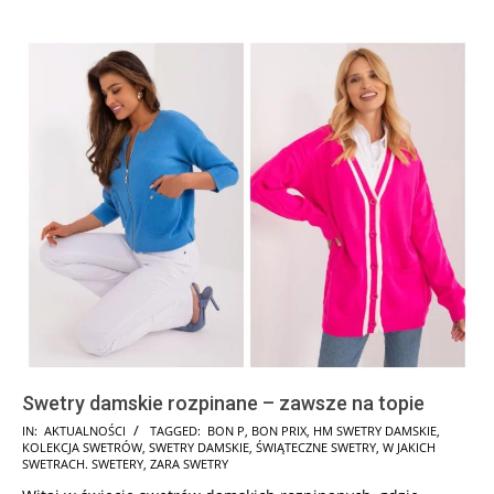
Swetry damskie rozpinane – zawsze na topie
2024-
IN:
AKTUALNOŚCI
TAGGED:
BON P
,
BON PRIX
,
HM SWETRY DAMSKIE
,
KOLEKCJA SWETRÓW
,
SWETRY DAMSKIE
,
ŚWIĄTECZNE SWETRY
,
W JAKICH
12-
SWETRACH. SWETERY
,
ZARA SWETRY
02