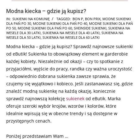
Modna kiecka – gdzie ją kupisz?
2025-
IN:
SUKIENKI NA KOMUNIĘ
TAGGED:
BON P
,
BON PRIX
,
MODNE SUKIENKI
DLA PAŃ PO 30
,
MODNE SUKIENKI DLA PAŃ PO 40
,
MODNE SUKIENKI DLA PAŃ
08-
PO 50
,
MODNE SUKIENKI DLA PAŃ PO 60
,
SHEINSIDE SUKIENKI
,
SUKIENKA NA
13
WESELE DLA 30 LATKI
,
SUKIENKA NA WESELE DLA 40 LATKI
,
SUKIENKA NA
WESELE DLA 50 LATKI
,
SUKIENKA NA WESELE DLA 60 LATKI
Modna kiecka – gdzie ją kupisz? Sprawdź najnowsze sukienki
od eButik! Sukienka to obowiązkowy element w garderobie
każdej kobiety. Niezależnie od okazji – czy to spotkanie z
przyjaciółmi, wyjście do pracy, randka czy ważna uroczystość
– odpowiednio dobrana sukienka zawsze sprawia, że
czujemy się wyjątkowo i kobieco. Jeśli zastanawiasz się, gdzie
znaleźć modną sukienkę na każdą okazję, koniecznie
sprawdź najnowszą kolekcję
sukienek
od eButik. Marka
oferuje szeroki wybór krojów, wzorów i kolorów, które
idealnie wpisują się w obecne trendy i są dostępne w
przystępnych cenach.
Poniżej przedstawiam Wam …