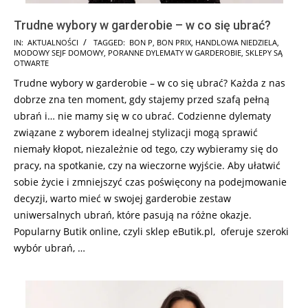
Trudne wybory w garderobie – w co się ubrać?
2026-
IN:
AKTUALNOŚCI
TAGGED:
BON P
,
BON PRIX
,
HANDLOWA NIEDZIELA
,
MODOWY SEJF DOMOWY
,
PORANNE DYLEMATY W GARDEROBIE
,
SKLEPY SĄ
02-
OTWARTE
06
Trudne wybory w garderobie – w co się ubrać? Każda z nas
dobrze zna ten moment, gdy stajemy przed szafą pełną
ubrań i… nie mamy się w co ubrać. Codzienne dylematy
związane z wyborem idealnej stylizacji mogą sprawić
niemały kłopot, niezależnie od tego, czy wybieramy się do
pracy, na spotkanie, czy na wieczorne wyjście. Aby ułatwić
sobie życie i zmniejszyć czas poświęcony na podejmowanie
decyzji, warto mieć w swojej garderobie zestaw
uniwersalnych ubrań, które pasują na różne okazje.
Popularny Butik online, czyli sklep eButik.pl, oferuje szeroki
wybór ubrań, …