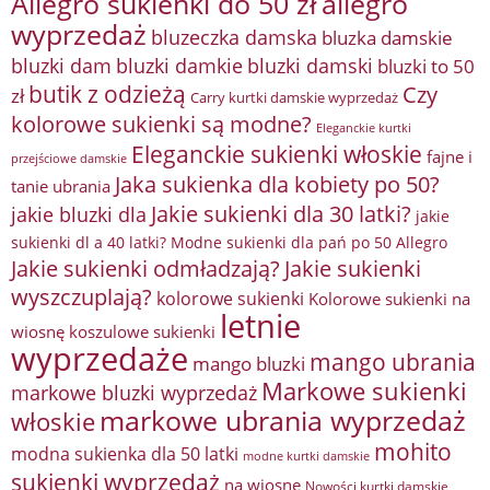
Allegro sukienki do 50 zł
allegro
wyprzedaż
bluzeczka damska
bluzka damskie
bluzki damkie
bluzki dam
bluzki damski
bluzki to 50
butik z odzieżą
Czy
zł
Carry kurtki damskie wyprzedaż
kolorowe sukienki są modne?
Eleganckie kurtki
Eleganckie sukienki włoskie
fajne i
przejściowe damskie
Jaka sukienka dla kobiety po 50?
tanie ubrania
Jakie sukienki dla 30 latki?
jakie bluzki dla
jakie
sukienki dl a 40 latki? Modne sukienki dla pań po 50 Allegro
Jakie sukienki odmładzają?
Jakie sukienki
wyszczuplają?
kolorowe sukienki
Kolorowe sukienki na
letnie
wiosnę
koszulowe sukienki
wyprzedaże
mango ubrania
mango bluzki
Markowe sukienki
markowe bluzki wyprzedaż
markowe ubrania wyprzedaż
włoskie
mohito
modna sukienka dla 50 latki
modne kurtki damskie
sukienki wyprzedaż
na wiosnę
Nowości kurtki damskie