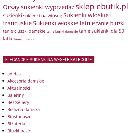
sklep ebutik.pl
Orsay sukienki wyprzedaż
Sukienki włoskie i
sukienki
sukienki na wiosnę
francuskie
Sukienki włoskie letnie
tanie bluzki
tanie sukienki dla 50
tanie ciuszki damskie
tanie kurtki damskie
latki
Tanie ubrania
ELEGANCKIE SUKIENKI NA WESELE KATEGORIE
adidas
Akcesoria damskie
Aktualności
Baleriny
Bestsellery
Bielizna damska
Biustonosze
Biżuteria
Bluzki basic