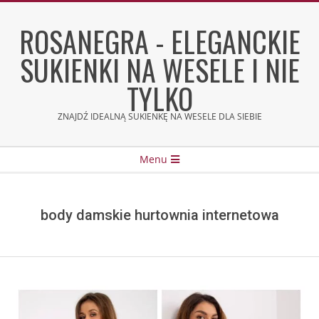
Skip
to
ROSANEGRA - ELEGANCKIE
content
SUKIENKI NA WESELE I NIE
TYLKO
ZNAJDŹ IDEALNĄ SUKIENKĘ NA WESELE DLA SIEBIE
Secondary
Menu
Navigation
Menu
body damskie hurtownia internetowa