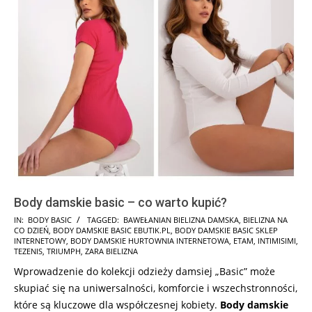
Body damskie basic – co warto kupić?
2025-
IN:
BODY BASIC
TAGGED:
BAWEŁANIAN BIELIZNA DAMSKA
,
BIELIZNA NA
CO DZIEŃ
,
BODY DAMSKIE BASIC EBUTIK.PL
,
BODY DAMSKIE BASIC SKLEP
02-
INTERNETOWY
,
BODY DAMSKIE HURTOWNIA INTERNETOWA
,
ETAM
,
INTIMISIMI
,
01
TEZENIS
,
TRIUMPH
,
ZARA BIELIZNA
Wprowadzenie do kolekcji odzieży damsiej „Basic” może
skupiać się na uniwersalności, komforcie i wszechstronności,
które są kluczowe dla współczesnej kobiety.
Body damskie