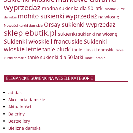
wyprzedaż
modna sukienka dla 50 latki
modne kurtki
mohito sukienki wyprzedaż
na wiosnę
damskie
Orsay sukienki wyprzedaż
Nowości kurtki damskie
sklep ebutik.pl
sukienki
sukienki na wiosnę
Sukienki włoskie i francuskie
Sukienki
włoskie letnie
tanie bluzki
tanie ciuszki damskie
tanie
tanie sukienki dla 50 latki
kurtki damskie
Tanie ubrania
ELEGANCKIE SUKIENKI NA WESELE KATEGORIE
adidas
Akcesoria damskie
Aktualności
Baleriny
Bestsellery
Bielizna damska