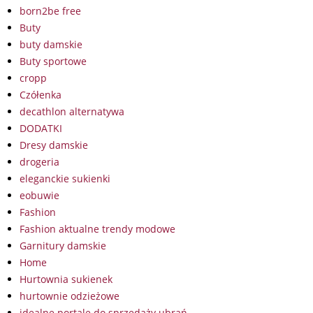
born2be free
Buty
buty damskie
Buty sportowe
cropp
Czółenka
decathlon alternatywa
DODATKI
Dresy damskie
drogeria
eleganckie sukienki
eobuwie
Fashion
Fashion aktualne trendy modowe
Garnitury damskie
Home
Hurtownia sukienek
hurtownie odzieżowe
idealne portale do sprzedaży ubrań