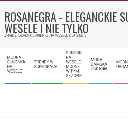
Skip
to
ROSANEGRA - ELEGANCKIE S
content
WESELE I NIE TYLKO
ZNAJDŹ IDEALNĄ SUKIENKĘ NA WESELE DLA SIEBIE
Secondary
SUKIENKI
Navigation
MODNA
NA
MODA
SUKIENKA
TRENDY W
WESELE
MODN
Menu
DAMSKA
NA
SUKIENKACH
MODNE
UBRA
UBRANIA
WESELE
W TYM
SEZONIE