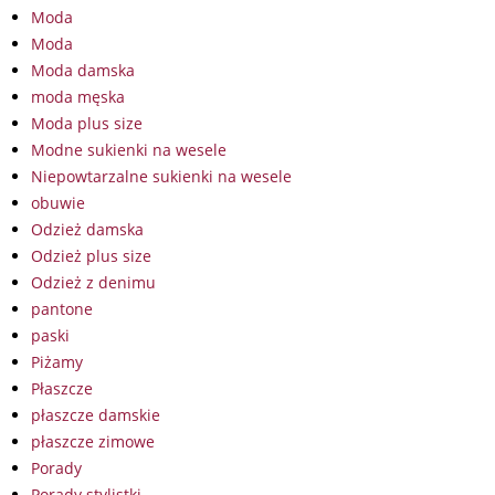
Moda
Moda
Moda damska
moda męska
Moda plus size
Modne sukienki na wesele
Niepowtarzalne sukienki na wesele
obuwie
Odzież damska
Odzież plus size
Odzież z denimu
pantone
paski
Piżamy
Płaszcze
płaszcze damskie
płaszcze zimowe
Porady
Porady stylistki