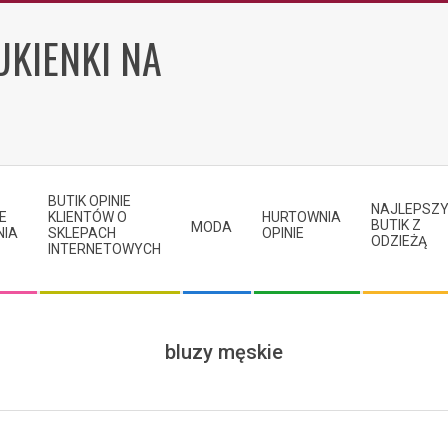
UKIENKI NA
BUTIK OPINIE
NAJLEPSZ
E
KLIENTÓW O
HURTOWNIA
BUTIK Z
MODA
NIA
SKLEPACH
OPINIE
ODZIEŻĄ
INTERNETOWYCH
bluzy męskie