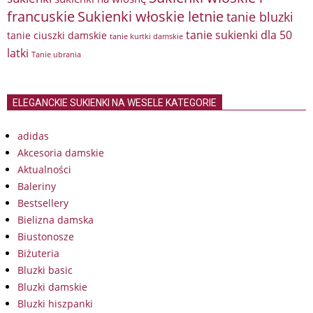
francuskie
Sukienki włoskie letnie
tanie bluzki
tanie sukienki dla 50
tanie ciuszki damskie
tanie kurtki damskie
latki
Tanie ubrania
ELEGANCKIE SUKIENKI NA WESELE KATEGORIE
adidas
Akcesoria damskie
Aktualności
Baleriny
Bestsellery
Bielizna damska
Biustonosze
Biżuteria
Bluzki basic
Bluzki damskie
Bluzki hiszpanki