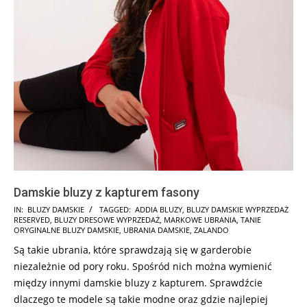
Damskie bluzy z kapturem fasony
2024-
IN:
BLUZY DAMSKIE
TAGGED:
ADDIA BLUZY
,
BLUZY DAMSKIE WYPRZEDAŻ
RESERVED
,
BLUZY DRESOWE WYPRZEDAŻ
,
MARKOWE UBRANIA
,
TANIE
12-
ORYGINALNE BLUZY DAMSKIE
,
UBRANIA DAMSKIE
,
ZALANDO
10
Są takie ubrania, które sprawdzają się w garderobie
niezależnie od pory roku. Spośród nich można wymienić
między innymi damskie bluzy z kapturem. Sprawdźcie
dlaczego te modele są takie modne oraz gdzie najlepiej