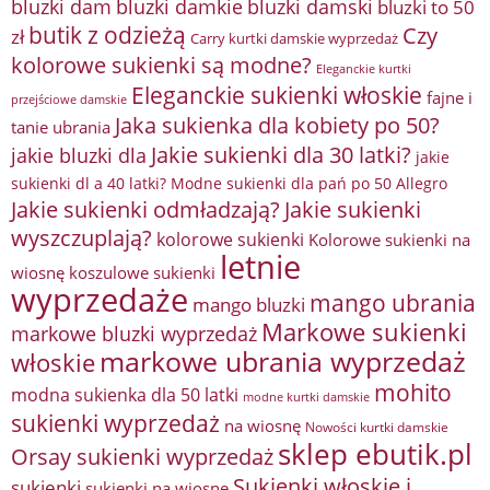
bluzki damkie
bluzki dam
bluzki damski
bluzki to 50
butik z odzieżą
Czy
zł
Carry kurtki damskie wyprzedaż
kolorowe sukienki są modne?
Eleganckie kurtki
Eleganckie sukienki włoskie
fajne i
przejściowe damskie
Jaka sukienka dla kobiety po 50?
tanie ubrania
Jakie sukienki dla 30 latki?
jakie bluzki dla
jakie
sukienki dl a 40 latki? Modne sukienki dla pań po 50 Allegro
Jakie sukienki odmładzają?
Jakie sukienki
wyszczuplają?
kolorowe sukienki
Kolorowe sukienki na
letnie
wiosnę
koszulowe sukienki
wyprzedaże
mango ubrania
mango bluzki
Markowe sukienki
markowe bluzki wyprzedaż
markowe ubrania wyprzedaż
włoskie
mohito
modna sukienka dla 50 latki
modne kurtki damskie
sukienki wyprzedaż
na wiosnę
Nowości kurtki damskie
sklep ebutik.pl
Orsay sukienki wyprzedaż
Sukienki włoskie i
sukienki
sukienki na wiosnę