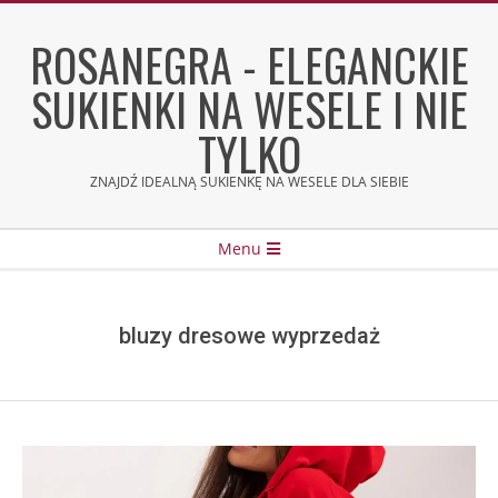
Skip
to
ROSANEGRA - ELEGANCKIE
content
SUKIENKI NA WESELE I NIE
TYLKO
ZNAJDŹ IDEALNĄ SUKIENKĘ NA WESELE DLA SIEBIE
Secondary
Menu
Navigation
Menu
bluzy dresowe wyprzedaż