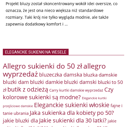
Projekt bluzy został skoncentrowany wokół idei oversize, co
oznacza, że jest ona nieco większa niż standardowe
rozmiary. Taki krój nie tylko wygląda modnie, ale także
zapewnia dodatkowy komfort i …
ELEGANCKIE SUKIENKI NA WESELE
Allegro sukienki do 50 zł
allegro
wyprzedaż
bluzeczka damska
bluzka damskie
bluzki damkie
bluzki dam
bluzki damski
bluzki to 50
butik z odzieżą
Czy
zł
Carry kurtki damskie wyprzedaż
kolorowe sukienki są modne?
Eleganckie kurtki
Eleganckie sukienki włoskie
fajne i
przejściowe damskie
Jaka sukienka dla kobiety po 50?
tanie ubrania
Jakie sukienki dla 30 latki?
jakie bluzki dla
jakie