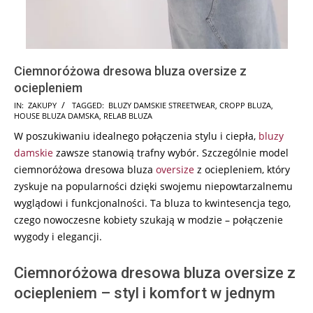
Ciemnoróżowa dresowa bluza oversize z
ociepleniem
2024-
IN:
ZAKUPY
TAGGED:
BLUZY DAMSKIE STREETWEAR
,
CROPP BLUZA
,
HOUSE BLUZA DAMSKA
,
RELAB BLUZA
08-
W poszukiwaniu idealnego połączenia stylu i ciepła,
bluzy
06
damskie
zawsze stanowią trafny wybór. Szczególnie model
ciemnoróżowa dresowa bluza
oversize
z ociepleniem, który
zyskuje na popularności dzięki swojemu niepowtarzalnemu
wyglądowi i funkcjonalności. Ta bluza to kwintesencja tego,
czego nowoczesne kobiety szukają w modzie – połączenie
wygody i elegancji.
Ciemnoróżowa dresowa bluza oversize z
ociepleniem – styl i komfort w jednym