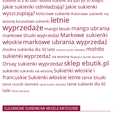
sukienki dl a 40 latki? Modne sukienki dla pań po 50 Allegro
Jakie sukienki odmładzają?
Jakie sukienki
wyszczuplają?
kolorowe sukienki
Kolorowe sukienki na
letnie
wiosnę
koszulowe sukienki
wyprzedaże
mango ubrania
mango bluzki
Markowe sukienki
markowe bluzki wyprzedaż
markowe ubrania wyprzedaż
włoskie
mohito
modna sukienka dla 50 latki
modne kurtki damskie
sukienki wyprzedaż
na wiosnę
Nowości kurtki damskie
sklep ebutik.pl
Orsay sukienki wyprzedaż
Sukienki włoskie i
sukienki
sukienki na wiosnę
francuskie
Sukienki włoskie letnie
tanie bluzki
tanie sukienki dla 50
tanie ciuszki damskie
tanie kurtki damskie
latki
Tanie ubrania
ELEGANCKIE SUKIENKI NA WESELE KATEGORIE