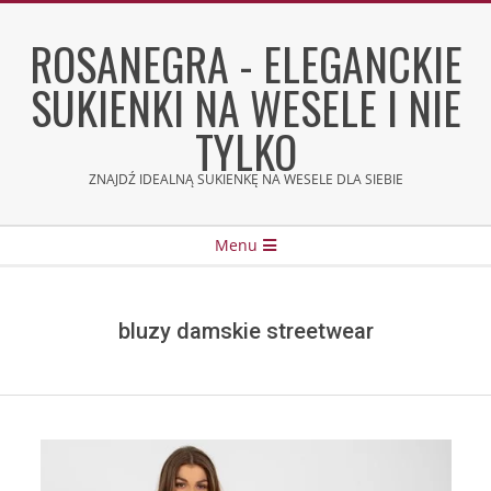
Skip
to
ROSANEGRA - ELEGANCKIE
content
SUKIENKI NA WESELE I NIE
TYLKO
ZNAJDŹ IDEALNĄ SUKIENKĘ NA WESELE DLA SIEBIE
Secondary
Menu
Navigation
Menu
bluzy damskie streetwear