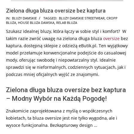
Zielona długa bluza oversize bez kaptura
2025-
IN:
BLUZY DAMSKIE
TAGGED:
BLUZY DAMSKIE STREETWEAR
,
CROPP
BLUZA
,
HOUSE BLUZA DAMSKA
,
RELAB BLUZA
09-
Szukasz idealnej bluzy, która łączy w sobie styl i komfort? W
01
takim razie zwróć uwagę na zielona długa bluza
oversize
bez
kaptura, dostępną sklepie z odzieżą eButik.pl. Ten wyjątkowy
model przełamuje konwencjonalne podejście do casualowej
mody, oferując swobodę i niepowtarzalny styl. Idealnie
sprawdzi się w nieformalnych, codziennych sytuacjach, jak i
podczas mniej oficjalnych wyjść ze znajomymi.
Zielona długa bluza oversize bez kaptura
– Modny Wybór na Każdą Pogodę!
Znakomicie zaprojektowana z myślą o współczesnych
kobietach, ta bluza oversize jest nie tylko wygodna, ale i
wysoce funkcjonalna. Bezkapturowy design …