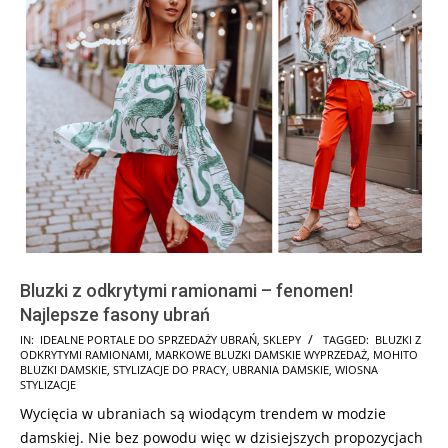
Bluzki z odkrytymi ramionami – fenomen!
Najlepsze fasony ubrań
2025-
IN:
IDEALNE PORTALE DO SPRZEDAŻY UBRAŃ
,
SKLEPY
TAGGED:
BLUZKI Z
ODKRYTYMI RAMIONAMI
,
MARKOWE BLUZKI DAMSKIE WYPRZEDAŻ
,
MOHITO
03-
BLUZKI DAMSKIE
,
STYLIZACJE DO PRACY
,
UBRANIA DAMSKIE
,
WIOSNA
25
STYLIZACJE
Wycięcia w ubraniach są wiodącym trendem w modzie
damskiej. Nie bez powodu więc w dzisiejszych propozycjach