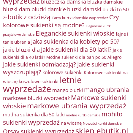
wyprzedaż
bluzeczka damska
bluzka damskie
bluzki damkie
bluzki dam
bluzki damski
bluzki to 50
butik z odzieżą
Czy
zł
Carry kurtki damskie wyprzedaż
kolorowe sukienki są modne?
Eleganckie kurtki
Eleganckie sukienki włoskie
fajne i
przejściowe damskie
Jaka sukienka dla kobiety po 50?
tanie ubrania
Jakie sukienki dla 30 latki?
jakie bluzki dla
jakie
sukienki dl a 40 latki? Modne sukienki dla pań po 50 Allegro
Jakie sukienki odmładzają?
Jakie sukienki
wyszczuplają?
kolorowe sukienki
Kolorowe sukienki na
letnie
wiosnę
koszulowe sukienki
wyprzedaże
mango ubrania
mango bluzki
Markowe sukienki
markowe bluzki wyprzedaż
markowe ubrania wyprzedaż
włoskie
mohito
modna sukienka dla 50 latki
modne kurtki damskie
sukienki wyprzedaż
na wiosnę
Nowości kurtki damskie
sklep ebutik.pl
Orsay sukienki wyprzedaż