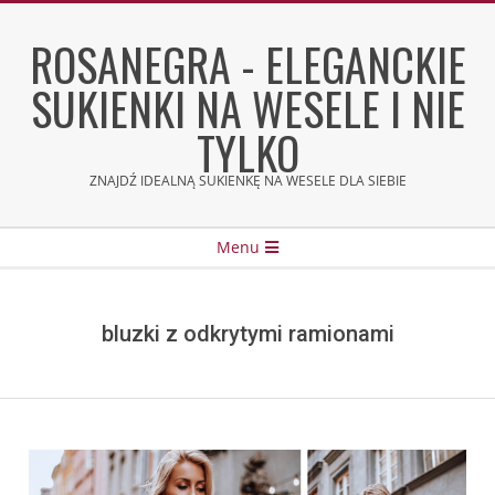
Skip
to
ROSANEGRA - ELEGANCKIE
content
SUKIENKI NA WESELE I NIE
TYLKO
ZNAJDŹ IDEALNĄ SUKIENKĘ NA WESELE DLA SIEBIE
Secondary
Menu
Navigation
Menu
bluzki z odkrytymi ramionami