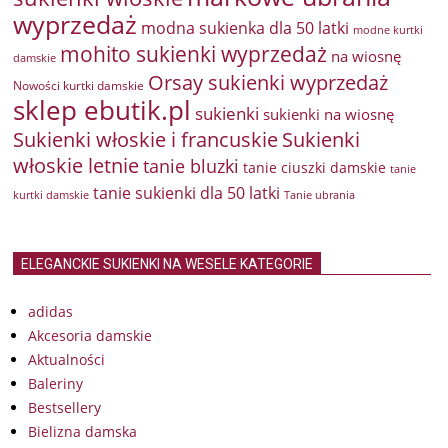
wyprzedaż
modna sukienka dla 50 latki
modne kurtki
mohito sukienki wyprzedaż
na wiosnę
damskie
Orsay sukienki wyprzedaż
Nowości kurtki damskie
sklep ebutik.pl
sukienki
sukienki na wiosnę
Sukienki włoskie i francuskie
Sukienki
włoskie letnie
tanie bluzki
tanie ciuszki damskie
tanie
tanie sukienki dla 50 latki
kurtki damskie
Tanie ubrania
ELEGANCKIE SUKIENKI NA WESELE KATEGORIE
adidas
Akcesoria damskie
Aktualności
Baleriny
Bestsellery
Bielizna damska