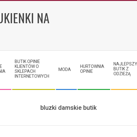
UKIENKI NA
BUTIK OPINIE
NAJLEPSZ
E
KLIENTÓW O
HURTOWNIA
BUTIK Z
MODA
NIA
SKLEPACH
OPINIE
ODZIEŻĄ
INTERNETOWYCH
bluzki damskie butik