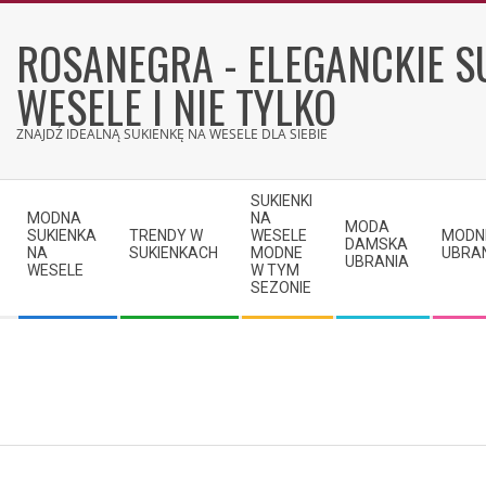
Skip
to
ROSANEGRA - ELEGANCKIE S
content
WESELE I NIE TYLKO
ZNAJDŹ IDEALNĄ SUKIENKĘ NA WESELE DLA SIEBIE
Secondary
SUKIENKI
Navigation
MODNA
NA
MODA
SUKIENKA
TRENDY W
WESELE
MODN
Menu
DAMSKA
NA
SUKIENKACH
MODNE
UBRA
UBRANIA
WESELE
W TYM
SEZONIE