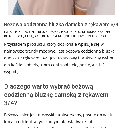
Beżowa codzienna bluzka damska z rękawem 3/4
2025-
IN:
SALE
TAGGED:
BLUZKI DAMSKIE BUTIK
,
BLUZKI DAMSKIE SKLEPU
,
BLUZKI PASUJĄ DO
,
JAKIE BLUZKI SĄ MODNE
,
ODPOWIEDNIA BLUZKA
09-
Przykładem produktu, który doskonale wpisuje się w
13
najnowsze trendy modowe, jest beżowa codzienna bluzka
damska z rękawem 3/4. Jest to stylowy i praktyczny wybór
dla każdej kobiety, która ceni sobie elegancję, ale też
wygodę.
Dlaczego warto wybrać beżową
codzienną bluzkę damską z rękawem
3/4?
Beżowy kolor jest niezwykle uniwersalny, pasuje do wielu
innych odcieni, a tym samym ułatwia tworzenie