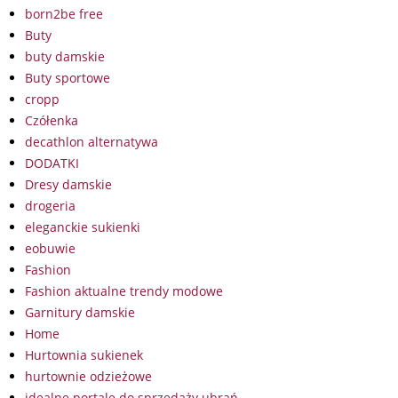
born2be free
Buty
buty damskie
Buty sportowe
cropp
Czółenka
decathlon alternatywa
DODATKI
Dresy damskie
drogeria
eleganckie sukienki
eobuwie
Fashion
Fashion aktualne trendy modowe
Garnitury damskie
Home
Hurtownia sukienek
hurtownie odzieżowe
idealne portale do sprzedaży ubrań