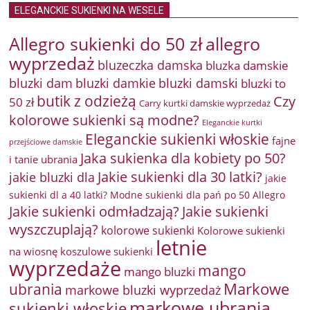
ELEGANCKIE SUKIENKI NA WESELE
Allegro sukienki do 50 zł
allegro
wyprzedaż
bluzeczka damska
bluzka damskie
bluzki damkie
bluzki dam
bluzki damski
bluzki to
butik z odzieżą
Czy
50 zł
Carry kurtki damskie wyprzedaż
kolorowe sukienki są modne?
Eleganckie kurtki
Eleganckie sukienki włoskie
fajne
przejściowe damskie
Jaka sukienka dla kobiety po 50?
i tanie ubrania
Jakie sukienki dla 30 latki?
jakie bluzki dla
jakie
sukienki dl a 40 latki? Modne sukienki dla pań po 50 Allegro
Jakie sukienki odmładzają?
Jakie sukienki
wyszczuplają?
kolorowe sukienki
Kolorowe sukienki
letnie
na wiosnę
koszulowe sukienki
wyprzedaże
mango
mango bluzki
Markowe
ubrania
markowe bluzki wyprzedaż
markowe ubrania
sukienki włoskie