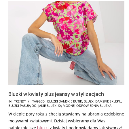
Bluzki w kwiaty plus jeansy w stylizacjach
2026-
IN:
TRENDY
TAGGED:
BLUZKI DAMSKIE BUTIK
,
BLUZKI DAMSKIE SKLEPU
,
BLUZKI PASUJĄ DO
,
JAKIE BLUZKI SĄ MODNE
,
ODPOWIEDNIA BLUZKA
02-
W ciepłe pory roku z chęcią stawiamy na ubrania ozdobione
19
motywami kwiatowymi. Dzisiaj wybieramy dla Was
najpiękniejsze
bluzki
z kwiaty i podpowiadamy jak stworzyć