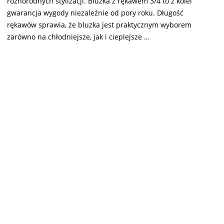
różnorodnych stylizacji. Bluzka z rękawem 3/4 to z kolei
gwarancja wygody niezależnie od pory roku. Długość
rękawów sprawia, że bluzka jest praktycznym wyborem
zarówno na chłodniejsze, jak i cieplejsze …