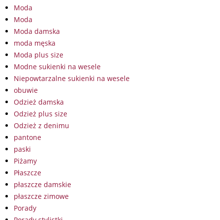
Moda
Moda
Moda damska
moda męska
Moda plus size
Modne sukienki na wesele
Niepowtarzalne sukienki na wesele
obuwie
Odzież damska
Odzież plus size
Odzież z denimu
pantone
paski
Piżamy
Płaszcze
płaszcze damskie
płaszcze zimowe
Porady
Porady stylistki