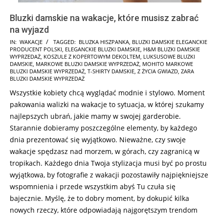
Bluzki damskie na wakacje, które musisz zabrać
na wyjazd
2025-
IN:
WAKACJE
TAGGED:
BLUZKA HISZPANKA
,
BLUZKI DAMSKIE ELEGANCKIE
PRODUCENT POLSKI
,
ELEGANCKIE BLUZKI DAMSKIE
,
H&M BLUZKI DAMSKIE
07-
WYPRZEDAŻ
,
KOSZULE Z KOPERTOWYM DEKOLTEM
,
LUKSUSOWE BLUZKI
10
DAMSKIE
,
MARKOWE BLUZKI DAMSKIE WYPRZEDAŻ
,
MOHITO MARKOWE
BLUZKI DAMSKIE WYPRZEDAŻ
,
T-SHIRTY DAMSKIE
,
Z ŻYCIA GWIAZD
,
ZARA
BLUZKI DAMSKIE WYPRZEDAŻ
Wszystkie kobiety chcą wyglądać modnie i stylowo. Moment
pakowania walizki na wakacje to sytuacja, w której szukamy
najlepszych ubrań, jakie mamy w swojej garderobie.
Starannie dobieramy poszczególne elementy, by każdego
dnia prezentować się wyjątkowo. Nieważne, czy swoje
wakacje spędzasz nad morzem, w górach, czy zagranicą w
tropikach. Każdego dnia Twoja stylizacja musi być po prostu
wyjątkowa, by fotografie z wakacji pozostawiły najpiękniejsze
wspomnienia i przede wszystkim abyś Tu czuła się
bajecznie. Myślę, że to dobry moment, by dokupić kilka
nowych rzeczy, które odpowiadają najgorętszym trendom