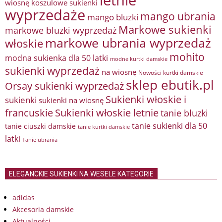
letnie
wiosnę
koszulowe sukienki
wyprzedaże
mango ubrania
mango bluzki
Markowe sukienki
markowe bluzki wyprzedaż
markowe ubrania wyprzedaż
włoskie
mohito
modna sukienka dla 50 latki
modne kurtki damskie
sukienki wyprzedaż
na wiosnę
Nowości kurtki damskie
sklep ebutik.pl
Orsay sukienki wyprzedaż
Sukienki włoskie i
sukienki
sukienki na wiosnę
francuskie
Sukienki włoskie letnie
tanie bluzki
tanie sukienki dla 50
tanie ciuszki damskie
tanie kurtki damskie
latki
Tanie ubrania
ELEGANCKIE SUKIENKI NA WESELE KATEGORIE
adidas
Akcesoria damskie
Aktualności