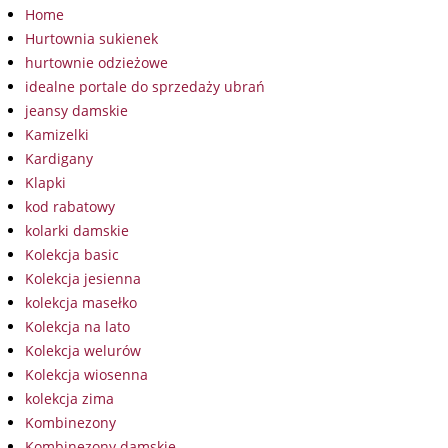
Home
Hurtownia sukienek
hurtownie odzieżowe
idealne portale do sprzedaży ubrań
jeansy damskie
Kamizelki
Kardigany
Klapki
kod rabatowy
kolarki damskie
Kolekcja basic
Kolekcja jesienna
kolekcja masełko
Kolekcja na lato
Kolekcja welurów
Kolekcja wiosenna
kolekcja zima
Kombinezony
Kombinezony damskie