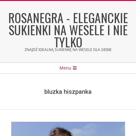
Skip
to
ROSANEGRA - ELEGANCKIE
content
SUKIENKI NA WESELE I NIE
TYLKO
ZNAJDŹ IDEALNĄ SUKIENKĘ NA WESELE DLA SIEBIE
Secondary
Menu
Navigation
Menu
bluzka hiszpanka