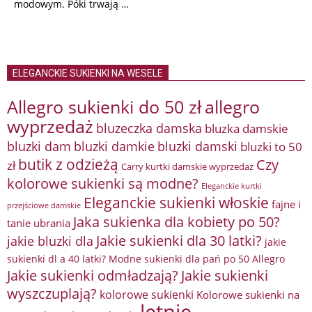
modowym. Póki trwają …
ELEGANCKIE SUKIENKI NA WESELE
Allegro sukienki do 50 zł
allegro
wyprzedaż
bluzeczka damska
bluzka damskie
bluzki damkie
bluzki dam
bluzki damski
bluzki to 50
butik z odzieżą
Czy
zł
Carry kurtki damskie wyprzedaż
kolorowe sukienki są modne?
Eleganckie kurtki
Eleganckie sukienki włoskie
fajne i
przejściowe damskie
Jaka sukienka dla kobiety po 50?
tanie ubrania
Jakie sukienki dla 30 latki?
jakie bluzki dla
jakie
sukienki dl a 40 latki? Modne sukienki dla pań po 50 Allegro
Jakie sukienki odmładzają?
Jakie sukienki
wyszczuplają?
kolorowe sukienki
Kolorowe sukienki na