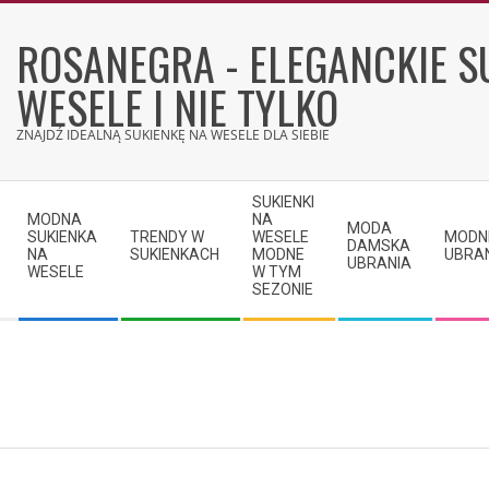
Skip
to
ROSANEGRA - ELEGANCKIE S
content
WESELE I NIE TYLKO
ZNAJDŹ IDEALNĄ SUKIENKĘ NA WESELE DLA SIEBIE
Secondary
SUKIENKI
Navigation
MODNA
NA
MODA
SUKIENKA
TRENDY W
WESELE
MODN
Menu
DAMSKA
NA
SUKIENKACH
MODNE
UBRA
UBRANIA
WESELE
W TYM
SEZONIE