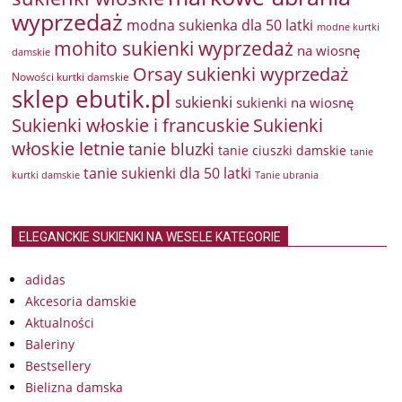
wyprzedaż
modna sukienka dla 50 latki
modne kurtki
mohito sukienki wyprzedaż
na wiosnę
damskie
Orsay sukienki wyprzedaż
Nowości kurtki damskie
sklep ebutik.pl
sukienki
sukienki na wiosnę
Sukienki włoskie i francuskie
Sukienki
włoskie letnie
tanie bluzki
tanie ciuszki damskie
tanie
tanie sukienki dla 50 latki
kurtki damskie
Tanie ubrania
ELEGANCKIE SUKIENKI NA WESELE KATEGORIE
adidas
Akcesoria damskie
Aktualności
Baleriny
Bestsellery
Bielizna damska