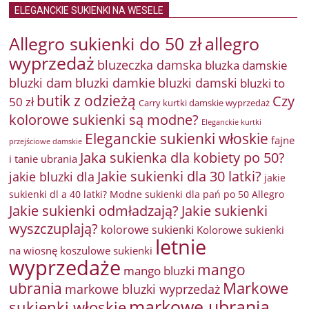
ELEGANCKIE SUKIENKI NA WESELE
Allegro sukienki do 50 zł
allegro
wyprzedaż
bluzeczka damska
bluzka damskie
bluzki damkie
bluzki dam
bluzki damski
bluzki to
butik z odzieżą
Czy
50 zł
Carry kurtki damskie wyprzedaż
kolorowe sukienki są modne?
Eleganckie kurtki
Eleganckie sukienki włoskie
fajne
przejściowe damskie
Jaka sukienka dla kobiety po 50?
i tanie ubrania
Jakie sukienki dla 30 latki?
jakie bluzki dla
jakie
sukienki dl a 40 latki? Modne sukienki dla pań po 50 Allegro
Jakie sukienki odmładzają?
Jakie sukienki
wyszczuplają?
kolorowe sukienki
Kolorowe sukienki
letnie
na wiosnę
koszulowe sukienki
wyprzedaże
mango
mango bluzki
Markowe
ubrania
markowe bluzki wyprzedaż
markowe ubrania
sukienki włoskie