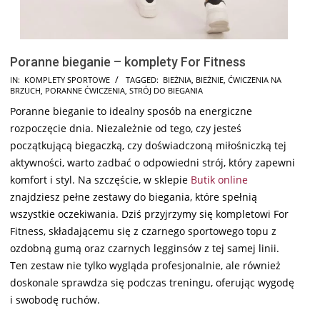
Poranne bieganie – komplety For Fitness
2025-
IN:
KOMPLETY SPORTOWE
TAGGED:
BIEŻNIA
,
BIEŻNIE
,
ĆWICZENIA NA
BRZUCH
,
PORANNE ĆWICZENIA
,
STRÓJ DO BIEGANIA
01-
Poranne bieganie to idealny sposób na energiczne
11
rozpoczęcie dnia. Niezależnie od tego, czy jesteś
początkującą biegaczką, czy doświadczoną miłośniczką tej
aktywności, warto zadbać o odpowiedni strój, który zapewni
komfort i styl. Na szczęście, w sklepie
Butik online
znajdziesz pełne zestawy do biegania, które spełnią
wszystkie oczekiwania. Dziś przyjrzymy się kompletowi For
Fitness, składającemu się z czarnego sportowego topu z
ozdobną gumą oraz czarnych legginsów z tej samej linii.
Ten zestaw nie tylko wygląda profesjonalnie, ale również
doskonale sprawdza się podczas treningu, oferując wygodę
i swobodę ruchów.