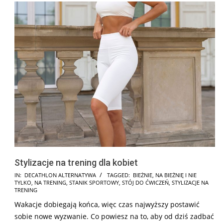
Stylizacje na trening dla kobiet
2025-
IN:
DECATHLON ALTERNATYWA
TAGGED:
BIEŻNIE
,
NA BIEŻNIĘ I NIE
TYLKO
,
NA TRENING
,
STANIK SPORTOWY
,
STÓJ DO ĆWICZEŃ
,
STYLIZACJE NA
12-
TRENING
01
Wakacje dobiegają końca, więc czas najwyższy postawić
sobie nowe wyzwanie. Co powiesz na to, aby od dziś zadbać