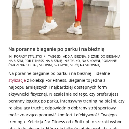
Na poranne bieganie po parku i na bieżnię
2024-
IN:
PORADY STYLISTKI
TAGGED:
ADDIA
,
BIEŻNIA
,
BIEŻNIE
,
DO BIEGANIA
NA BIEŻNI
,
FOR FITNESS
,
NA BIEŻNIĘ I NIE TYLKO
,
NA SIŁOWNI
,
PORANNE
10-
ĆWICZENIA
,
SDIDAS
,
SIŁOWNI
,
SIŁOWNIE
,
STRÓJ NA SIŁOWNIĘ
31
Na poranne bieganie po parku i na bieżnię – idealne
stylizacje
z kolekcji For Fitness. Bieganie to jedna z
najpopularniejszych i najbardziej dostępnych form
aktywności fizycznej. Niezależnie od tego, czy preferujesz
poranny jogging po parku, intensywny trening na bieżni, czy
relaksujący trucht, odpowiednio dobrany strój sportowy
może znacząco poprawić komfort i efektywność Twojego
treningu. Kolekcja For Fitness od eButik.pl to szeroki wybór
ubrań do biegania, które nie tylko świetnie wyglądają, ale