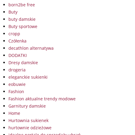
born2be free
Buty
buty damskie
Buty sportowe
cropp
Czółenka
decathlon alternatywa
DODATKI
Dresy damskie
drogeria
eleganckie sukienki
eobuwie
Fashion
Fashion aktualne trendy modowe
Garnitury damskie
Home
Hurtownia sukienek
hurtownie odzieżowe
idealne portale do sprzedaży ubrań