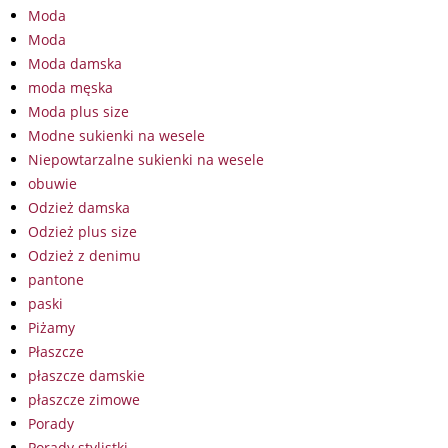
Moda
Moda
Moda damska
moda męska
Moda plus size
Modne sukienki na wesele
Niepowtarzalne sukienki na wesele
obuwie
Odzież damska
Odzież plus size
Odzież z denimu
pantone
paski
Piżamy
Płaszcze
płaszcze damskie
płaszcze zimowe
Porady
Porady stylistki