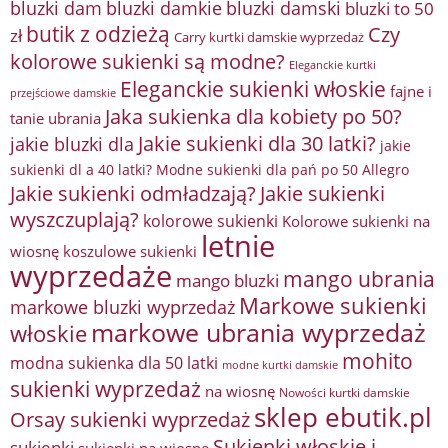
bluzki damkie
bluzki dam
bluzki damski
bluzki to 50
butik z odzieżą
Czy
zł
Carry kurtki damskie wyprzedaż
kolorowe sukienki są modne?
Eleganckie kurtki
Eleganckie sukienki włoskie
fajne i
przejściowe damskie
Jaka sukienka dla kobiety po 50?
tanie ubrania
Jakie sukienki dla 30 latki?
jakie bluzki dla
jakie
sukienki dl a 40 latki? Modne sukienki dla pań po 50 Allegro
Jakie sukienki odmładzają?
Jakie sukienki
wyszczuplają?
kolorowe sukienki
Kolorowe sukienki na
letnie
wiosnę
koszulowe sukienki
wyprzedaże
mango ubrania
mango bluzki
Markowe sukienki
markowe bluzki wyprzedaż
markowe ubrania wyprzedaż
włoskie
mohito
modna sukienka dla 50 latki
modne kurtki damskie
sukienki wyprzedaż
na wiosnę
Nowości kurtki damskie
sklep ebutik.pl
Orsay sukienki wyprzedaż
Sukienki włoskie i
sukienki
sukienki na wiosnę