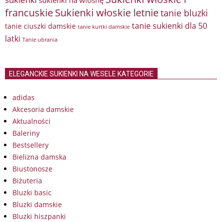
francuskie
Sukienki włoskie letnie
tanie bluzki
tanie sukienki dla 50
tanie ciuszki damskie
tanie kurtki damskie
latki
Tanie ubrania
ELEGANCKIE SUKIENKI NA WESELE KATEGORIE
adidas
Akcesoria damskie
Aktualności
Baleriny
Bestsellery
Bielizna damska
Biustonosze
Biżuteria
Bluzki basic
Bluzki damskie
Bluzki hiszpanki