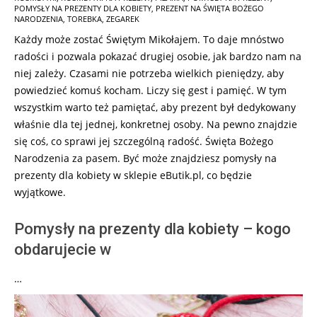
08-
POMYSŁY NA PREZENTY DLA KOBIETY
,
PREZENT NA ŚWIĘTA BOŻEGO
27
NARODZENIA
,
TOREBKA
,
ZEGAREK
Każdy może zostać Świętym Mikołajem. To daje mnóstwo
radości i pozwala pokazać drugiej osobie, jak bardzo nam na
niej zależy. Czasami nie potrzeba wielkich pieniędzy, aby
powiedzieć komuś kocham. Liczy się gest i pamięć. W tym
wszystkim warto też pamiętać, aby prezent był dedykowany
właśnie dla tej jednej, konkretnej osoby. Na pewno znajdzie
się coś, co sprawi jej szczególną radość. Święta Bożego
Narodzenia za pasem. Być może znajdziesz pomysły na
prezenty dla kobiety w sklepie eButik.pl, co będzie
wyjątkowe.
Pomysły na prezenty dla kobiety – kogo
obdarujecie w
…