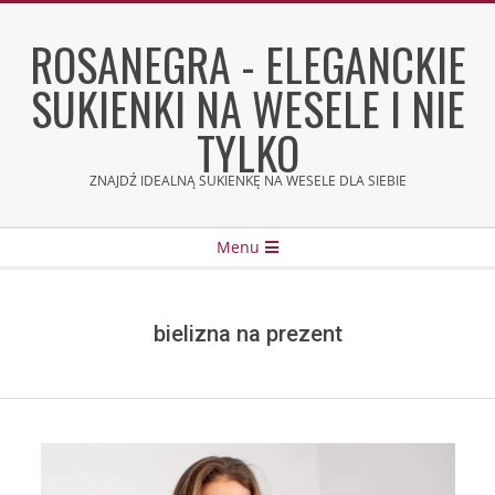
Skip
to
ROSANEGRA - ELEGANCKIE
content
SUKIENKI NA WESELE I NIE
TYLKO
ZNAJDŹ IDEALNĄ SUKIENKĘ NA WESELE DLA SIEBIE
Secondary
Menu
Navigation
Menu
bielizna na prezent