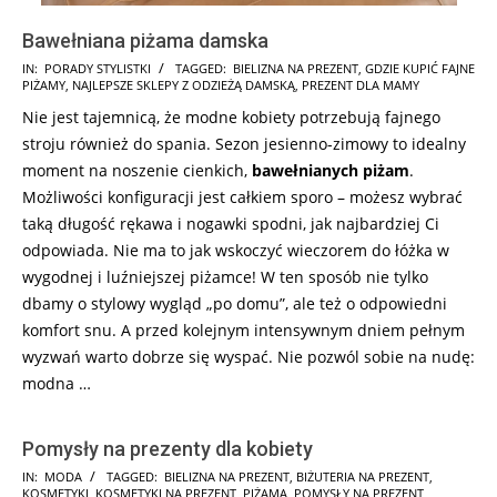
Bawełniana piżama damska
2025-
IN:
PORADY STYLISTKI
TAGGED:
BIELIZNA NA PREZENT
,
GDZIE KUPIĆ FAJNE
PIŻAMY
,
NAJLEPSZE SKLEPY Z ODZIEŻĄ DAMSKĄ
,
PREZENT DLA MAMY
10-
Nie jest tajemnicą, że modne kobiety potrzebują fajnego
17
stroju również do spania. Sezon jesienno-zimowy to idealny
moment na noszenie cienkich,
bawełnianych piżam
.
Możliwości konfiguracji jest całkiem sporo – możesz wybrać
taką długość rękawa i nogawki spodni, jak najbardziej Ci
odpowiada. Nie ma to jak wskoczyć wieczorem do łóżka w
wygodnej i luźniejszej piżamce! W ten sposób nie tylko
dbamy o stylowy wygląd „po domu”, ale też o odpowiedni
komfort snu. A przed kolejnym intensywnym dniem pełnym
wyzwań warto dobrze się wyspać. Nie pozwól sobie na nudę:
modna …
Pomysły na prezenty dla kobiety
2025-
IN:
MODA
TAGGED:
BIELIZNA NA PREZENT
,
BIŻUTERIA NA PREZENT
,
KOSMETYKI
,
KOSMETYKI NA PREZENT
,
PIŻAMA
,
POMYSŁY NA PREZENT
,