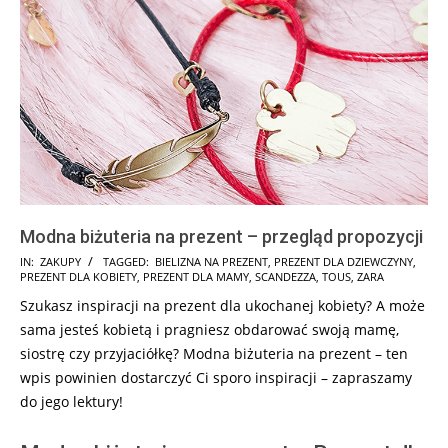
Modna biżuteria na prezent – przegląd propozycji
2025-
IN:
ZAKUPY
TAGGED:
BIELIZNA NA PREZENT
,
PREZENT DLA DZIEWCZYNY
,
PREZENT DLA KOBIETY
,
PREZENT DLA MAMY
,
SCANDEZZA
,
TOUS
,
ZARA
08-
Szukasz inspiracji na prezent dla ukochanej kobiety? A może
14
sama jesteś kobietą i pragniesz obdarować swoją mamę,
siostrę czy przyjaciółkę? Modna biżuteria na prezent – ten
wpis powinien dostarczyć Ci sporo inspiracji – zapraszamy
do jego lektury!