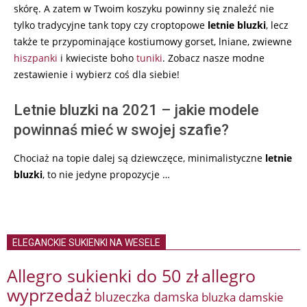
skórę. A zatem w Twoim koszyku powinny się znaleźć nie
tylko tradycyjne tank topy czy croptopowe
letnie bluzki
, lecz
także te przypominające kostiumowy gorset, lniane, zwiewne
hiszpanki
i kwieciste boho
tuniki
. Zobacz nasze modne
zestawienie i wybierz coś dla siebie!
Letnie bluzki na 2021 – jakie modele
powinnaś mieć w swojej szafie?
Chociaż na topie dalej są dziewczęce, minimalistyczne
letnie
bluzki
, to nie jedyne propozycje …
ELEGANCKIE SUKIENKI NA WESELE
Allegro sukienki do 50 zł
allegro
wyprzedaż
bluzeczka damska
bluzka damskie