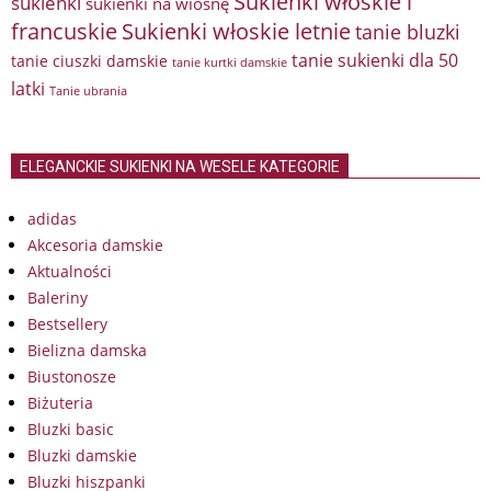
Sukienki włoskie i
sukienki
sukienki na wiosnę
francuskie
Sukienki włoskie letnie
tanie bluzki
tanie sukienki dla 50
tanie ciuszki damskie
tanie kurtki damskie
latki
Tanie ubrania
ELEGANCKIE SUKIENKI NA WESELE KATEGORIE
adidas
Akcesoria damskie
Aktualności
Baleriny
Bestsellery
Bielizna damska
Biustonosze
Biżuteria
Bluzki basic
Bluzki damskie
Bluzki hiszpanki