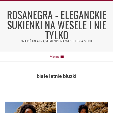
Skip
to
ROSANEGRA - ELEGANCKIE
content
SUKIENKI NA WESELE I NIE
TYLKO
ZNAJDŹ IDEALNĄ SUKIENKĘ NA WESELE DLA SIEBIE
Secondary
Menu
Navigation
Menu
białe letnie bluzki