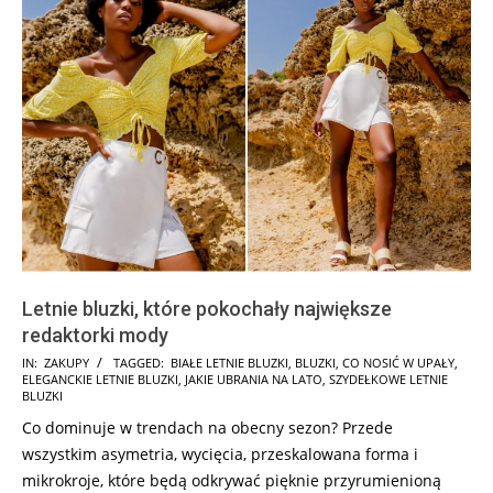
Letnie bluzki, które pokochały największe
redaktorki mody
2025-
IN:
ZAKUPY
TAGGED:
BIAŁE LETNIE BLUZKI
,
BLUZKI
,
CO NOSIĆ W UPAŁY
,
ELEGANCKIE LETNIE BLUZKI
,
JAKIE UBRANIA NA LATO
,
SZYDEŁKOWE LETNIE
06-
BLUZKI
27
Co dominuje w trendach na obecny sezon? Przede
wszystkim asymetria, wycięcia, przeskalowana forma i
mikrokroje, które będą odkrywać pięknie przyrumienioną