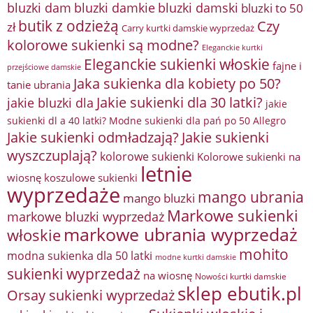
bluzki damkie
bluzki dam
bluzki damski
bluzki to 50
butik z odzieżą
Czy
zł
Carry kurtki damskie wyprzedaż
kolorowe sukienki są modne?
Eleganckie kurtki
Eleganckie sukienki włoskie
fajne i
przejściowe damskie
Jaka sukienka dla kobiety po 50?
tanie ubrania
Jakie sukienki dla 30 latki?
jakie bluzki dla
jakie
sukienki dl a 40 latki? Modne sukienki dla pań po 50 Allegro
Jakie sukienki odmładzają?
Jakie sukienki
wyszczuplają?
kolorowe sukienki
Kolorowe sukienki na
letnie
wiosnę
koszulowe sukienki
wyprzedaże
mango ubrania
mango bluzki
Markowe sukienki
markowe bluzki wyprzedaż
markowe ubrania wyprzedaż
włoskie
mohito
modna sukienka dla 50 latki
modne kurtki damskie
sukienki wyprzedaż
na wiosnę
Nowości kurtki damskie
sklep ebutik.pl
Orsay sukienki wyprzedaż