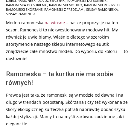
DZIECI
,
RAMONESKI DLA DZIEWCZYNKI
,
RAMONESKI DO SUKIENKI.
RAMONESKA DO SUKIENKI
,
RAMONESKI MOHITO
,
RAMONESKI RESERVED
,
RAMONESKI SKÓRZANE
,
RAMONESKI Z FRĘDZLAMI
,
SINSAY RAMONESKA
,
SINSAY RAMONESKI
Modna ramoneska
na wiosnę
– nasze propozycje na ten
sezon. Ramoneski to niekwestionowany modowy hit. My
również je uwielbiamy. Właśnie dlatego w szerokim
asortymencie naszego sklepu internetowego eButik
znajdziecie całe mnóstwo modeli. Do wyboru, do koloru – i to
dosłownie!
Ramoneska – ta kurtka nie ma sobie
równych!
Prawda jest taka, że ramoneski są w modzie od dawna i na
długo w trendach pozostaną. Skórzana ( czy też wykonana ze
skóry ekologicznej) kurteczka potrafi naprawdę dodać szyku
każdej stylizacji. Mamy tu na myśli zarówno codzienne jak i
eleganckie …