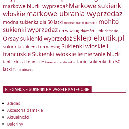
Markowe sukienki
markowe bluzki wyprzedaż
markowe ubrania wyprzedaż
włoskie
mohito
modna sukienka dla 50 latki
modne kurtki damskie
sukienki wyprzedaż
na wiosnę
Nowości kurtki damskie
sklep ebutik.pl
Orsay sukienki wyprzedaż
Sukienki włoskie i
sukienki
sukienki na wiosnę
francuskie
Sukienki włoskie letnie
tanie bluzki
tanie sukienki dla 50
tanie ciuszki damskie
tanie kurtki damskie
latki
Tanie ubrania
ELEGANCKIE SUKIENKI NA WESELE KATEGORIE
adidas
Akcesoria damskie
Aktualności
Baleriny