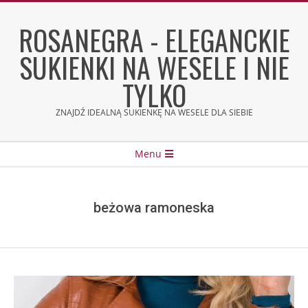
Skip
to
ROSANEGRA - ELEGANCKIE
content
SUKIENKI NA WESELE I NIE
TYLKO
ZNAJDŹ IDEALNĄ SUKIENKĘ NA WESELE DLA SIEBIE
Secondary
Menu
Navigation
Menu
beżowa ramoneska