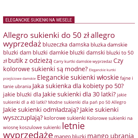
ELEGANCKIE SUKIENKI NA WESELE
Allegro sukienki do 50 zł
allegro
wyprzedaż
bluzeczka damska
bluzka damskie
bluzki damkie
bluzki dam
bluzki damski
bluzki to 50
butik z odzieżą
Czy
zł
Carry kurtki damskie wyprzedaż
kolorowe sukienki są modne?
Eleganckie kurtki
Eleganckie sukienki włoskie
fajne i
przejściowe damskie
Jaka sukienka dla kobiety po 50?
tanie ubrania
Jakie sukienki dla 30 latki?
jakie bluzki dla
jakie
sukienki dl a 40 latki? Modne sukienki dla pań po 50 Allegro
Jakie sukienki odmładzają?
Jakie sukienki
wyszczuplają?
kolorowe sukienki
Kolorowe sukienki na
letnie
wiosnę
koszulowe sukienki
wyprzedaże
mango ubrania
mango bluzki