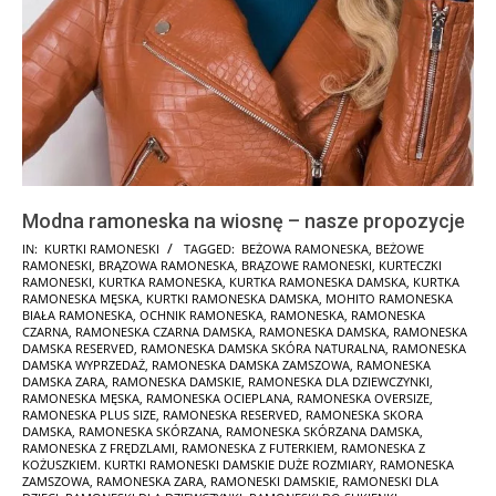
Modna ramoneska na wiosnę – nasze propozycje
2025-
IN:
KURTKI RAMONESKI
TAGGED:
BEŻOWA RAMONESKA
,
BEŻOWE
RAMONESKI
,
BRĄZOWA RAMONESKA
,
BRĄZOWE RAMONESKI
,
KURTECZKI
01-
RAMONESKI
,
KURTKA RAMONESKA
,
KURTKA RAMONESKA DAMSKA
,
KURTKA
30
RAMONESKA MĘSKA
,
KURTKI RAMONESKA DAMSKA
,
MOHITO RAMONESKA
BIAŁA RAMONESKA
,
OCHNIK RAMONESKA
,
RAMONESKA
,
RAMONESKA
CZARNA
,
RAMONESKA CZARNA DAMSKA
,
RAMONESKA DAMSKA
,
RAMONESKA
DAMSKA RESERVED
,
RAMONESKA DAMSKA SKÓRA NATURALNA
,
RAMONESKA
DAMSKA WYPRZEDAŻ
,
RAMONESKA DAMSKA ZAMSZOWA
,
RAMONESKA
DAMSKA ZARA
,
RAMONESKA DAMSKIE
,
RAMONESKA DLA DZIEWCZYNKI
,
RAMONESKA MĘSKA
,
RAMONESKA OCIEPLANA
,
RAMONESKA OVERSIZE
,
RAMONESKA PLUS SIZE
,
RAMONESKA RESERVED
,
RAMONESKA SKORA
DAMSKA
,
RAMONESKA SKÓRZANA
,
RAMONESKA SKÓRZANA DAMSKA
,
RAMONESKA Z FRĘDZLAMI
,
RAMONESKA Z FUTERKIEM
,
RAMONESKA Z
KOŻUSZKIEM. KURTKI RAMONESKI DAMSKIE DUŻE ROZMIARY
,
RAMONESKA
ZAMSZOWA
,
RAMONESKA ZARA
,
RAMONESKI DAMSKIE
,
RAMONESKI DLA