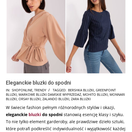
Eleganckie bluzki do spodni
2025-
IN:
SHOPONLINE
,
TRENDY
TAGGED:
BERSHKA BLUZKI
,
GREENPOINT
BLUZKI
,
MARKOWE BLUZKI DAMSKIE WYPRZEDAŻ
,
MOHITO BLUZKI
,
MONNARI
03-
BLUZKI
,
ORSAY BLUZKI
,
ZALANDO BLUZKI
,
ZARA BLUZKI
20
W świecie fashion pełnym różnorodnych stylów i okazji,
eleganckie
bluzki
do spodni
stanowią esencję klasy i szyku.
To nie tylko element garderoby, ale prawdziwe dzieło sztuki,
które potrafi podkreślić indywidualność i wyjątkowość każdej