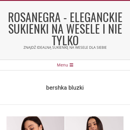
Skip
to
ROSANEGRA - ELEGANCKIE
content
SUKIENKI NA WESELE I NIE
TYLKO
ZNAJDŹ IDEALNĄ SUKIENKĘ NA WESELE DLA SIEBIE
Secondary
Menu
Navigation
Menu
bershka bluzki