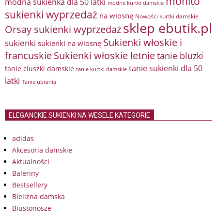
mohito
modna sukienka dla 50 latki
modne kurtki damskie
sukienki wyprzedaż
na wiosnę
Nowości kurtki damskie
sklep ebutik.pl
Orsay sukienki wyprzedaż
Sukienki włoskie i
sukienki
sukienki na wiosnę
francuskie
Sukienki włoskie letnie
tanie bluzki
tanie sukienki dla 50
tanie ciuszki damskie
tanie kurtki damskie
latki
Tanie ubrania
ELEGANCKIE SUKIENKI NA WESELE KATEGORIE
adidas
Akcesoria damskie
Aktualności
Baleriny
Bestsellery
Bielizna damska
Biustonosze