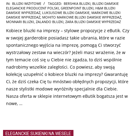
2025-
IN:
BLUZKI WIZYTOWE
TAGGED:
BERSHKA BLUZKI
,
BLUZKI DAMSKIE
ELEGANCKIE PRODUCENT POLSKI
,
GREENPOINT BLUZKI
,
H&M BLUZKI
01-
DAMSKIE WYPRZEDAŻ
,
LUKSUSOWE BLUZKI DAMSKIE
,
MARKOWE BLUZKI
22
DAMSKIE WYPRZEDAŻ
,
MOHITO MARKOWE BLUZKI DAMSKIE WYPRZEDAŻ
,
MONNARI BLUZKI
,
ZALANDO BLUZKI
,
ZARA BLUZKI DAMSKIE WYPRZEDAŻ
Kobiece bluzki na imprezy – stylowe propozycje z eButik. Czy
w swojej garderobie posiadasz takie ubrania, które w razie
spontanicznego wyjścia na imprezę, pomogą Ci stworzyć
wystrzałowy zestaw na wieczór? Jeżeli masz wrażenie, że w
tym temacie coś się u Ciebie nie zgadza, to dziś wspólnie
nadrobimy wszelkie zaległości. Co powiesz, aby swoją
kolekcję uzupełnić o kobiece bluzki na imprezy? Gwarantuję
Ci, że dziś czeka Cię tu mnóstwo obłędnych propozycji, które
nasze stylistki modowe wyróżniły specjalnie dla Ciebie.
Nasza oferta w sklepie internetowym eButik bogatsza jest w
nowe, …
ELEGANCKIE SUKIENKI NA WESELE