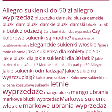
Allegro sukienki do 50 zł
allegro
wyprzedaż
bluzeczka damska
bluzka damskie
bluzki damkie
bluzki dam
bluzki damski
bluzki to 50
butik z odzieżą
Czy
zł
Carry kurtki damskie wyprzedaż
kolorowe sukienki są modne?
Eleganckie kurtki
Eleganckie sukienki włoskie
fajne i
przejściowe damskie
Jaka sukienka dla kobiety po 50?
tanie ubrania
Jakie sukienki dla 30 latki?
jakie bluzki dla
jakie
sukienki dl a 40 latki? Modne sukienki dla pań po 50 Allegro
Jakie sukienki odmładzają?
Jakie sukienki
wyszczuplają?
kolorowe sukienki
Kolorowe sukienki na
letnie
wiosnę
koszulowe sukienki
wyprzedaże
mango ubrania
mango bluzki
Markowe sukienki
markowe bluzki wyprzedaż
markowe ubrania wyprzedaż
włoskie