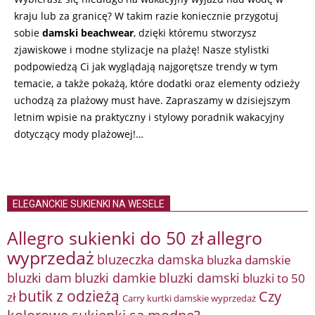
kraju lub za granicę? W takim razie koniecznie przygotuj
sobie
damski beachwear
, dzięki któremu stworzysz
zjawiskowe i modne stylizacje na plażę! Nasze stylistki
podpowiedzą Ci jak wyglądają najgorętsze trendy w tym
temacie, a także pokażą, które dodatki oraz elementy odzieży
uchodzą za plażowy must have. Zapraszamy w dzisiejszym
letnim wpisie na praktyczny i stylowy poradnik wakacyjny
dotyczący mody plażowej!…
ELEGANCKIE SUKIENKI NA WESELE
Allegro sukienki do 50 zł
allegro
wyprzedaż
bluzeczka damska
bluzka damskie
bluzki damkie
bluzki dam
bluzki damski
bluzki to 50
butik z odzieżą
Czy
zł
Carry kurtki damskie wyprzedaż