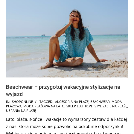
Beachwear – przygotuj wakacyjne stylizacje na
wyjazd
2026-
IN:
SHOPONLINE
TAGGED:
AKCESORIA NA PLAŻĘ
,
BEACHWEAR
,
MODA
PLAŻOWA
,
MODA PLAŻOWA NA LATO
,
SKLEP EBUTIK.PL
,
STYLIZACJE NA PLAŻĘ
,
02-
UBRANIA NA PLAŻĘ
27
Lato, plaża, słońce i wakacje to wymarzony zestaw dla każdej
z nas, która może sobie pozwolić na odrobinę odpoczynku!
Wybierasz się niedługo na wakacyjny wyjazd nad wodę w