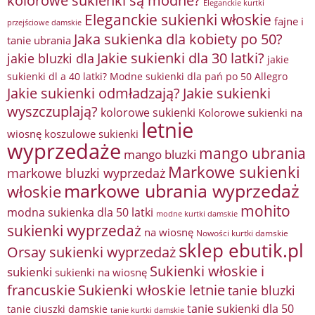
kolorowe sukienki są modne?
Eleganckie kurtki
Eleganckie sukienki włoskie
fajne i
przejściowe damskie
Jaka sukienka dla kobiety po 50?
tanie ubrania
Jakie sukienki dla 30 latki?
jakie bluzki dla
jakie
sukienki dl a 40 latki? Modne sukienki dla pań po 50 Allegro
Jakie sukienki odmładzają?
Jakie sukienki
wyszczuplają?
kolorowe sukienki
Kolorowe sukienki na
letnie
wiosnę
koszulowe sukienki
wyprzedaże
mango ubrania
mango bluzki
Markowe sukienki
markowe bluzki wyprzedaż
markowe ubrania wyprzedaż
włoskie
mohito
modna sukienka dla 50 latki
modne kurtki damskie
sukienki wyprzedaż
na wiosnę
Nowości kurtki damskie
sklep ebutik.pl
Orsay sukienki wyprzedaż
Sukienki włoskie i
sukienki
sukienki na wiosnę
francuskie
Sukienki włoskie letnie
tanie bluzki
tanie sukienki dla 50
tanie ciuszki damskie
tanie kurtki damskie