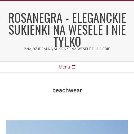
Skip
to
ROSANEGRA - ELEGANCKIE
content
SUKIENKI NA WESELE I NIE
TYLKO
ZNAJDŹ IDEALNĄ SUKIENKĘ NA WESELE DLA SIEBIE
Secondary
Menu
Navigation
Menu
beachwear