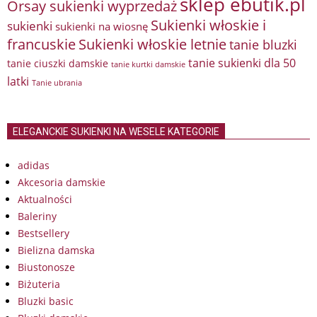
sklep ebutik.pl
Orsay sukienki wyprzedaż
Sukienki włoskie i
sukienki
sukienki na wiosnę
francuskie
Sukienki włoskie letnie
tanie bluzki
tanie sukienki dla 50
tanie ciuszki damskie
tanie kurtki damskie
latki
Tanie ubrania
ELEGANCKIE SUKIENKI NA WESELE KATEGORIE
adidas
Akcesoria damskie
Aktualności
Baleriny
Bestsellery
Bielizna damska
Biustonosze
Biżuteria
Bluzki basic