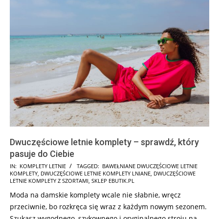
Dwuczęściowe letnie komplety – sprawdź, który
pasuje do Ciebie
2026-
IN:
KOMPLETY LETNIE
TAGGED:
BAWEŁNIANE DWUCZĘŚCIOWE LETNIE
KOMPLETY
,
DWUCZĘŚCIOWE LETNIE KOMPLETY LNIANE
,
DWUCZĘŚCIOWE
05-
LETNIE KOMPLETY Z SZORTAMI
,
SKLEP EBUTIK.PL
22
Moda na damskie komplety wcale nie słabnie, wręcz
przeciwnie, bo rozkręca się wraz z każdym nowym sezonem.
Szukasz wygodnego, szykownego i oryginalnego stroju na