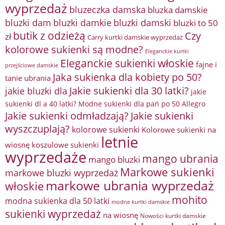
wyprzedaż
bluzeczka damska
bluzka damskie
bluzki damkie
bluzki dam
bluzki damski
bluzki to 50
butik z odzieżą
Czy
zł
Carry kurtki damskie wyprzedaż
kolorowe sukienki są modne?
Eleganckie kurtki
Eleganckie sukienki włoskie
fajne i
przejściowe damskie
Jaka sukienka dla kobiety po 50?
tanie ubrania
Jakie sukienki dla 30 latki?
jakie bluzki dla
jakie
sukienki dl a 40 latki? Modne sukienki dla pań po 50 Allegro
Jakie sukienki odmładzają?
Jakie sukienki
wyszczuplają?
kolorowe sukienki
Kolorowe sukienki na
letnie
wiosnę
koszulowe sukienki
wyprzedaże
mango ubrania
mango bluzki
Markowe sukienki
markowe bluzki wyprzedaż
markowe ubrania wyprzedaż
włoskie
mohito
modna sukienka dla 50 latki
modne kurtki damskie
sukienki wyprzedaż
na wiosnę
Nowości kurtki damskie