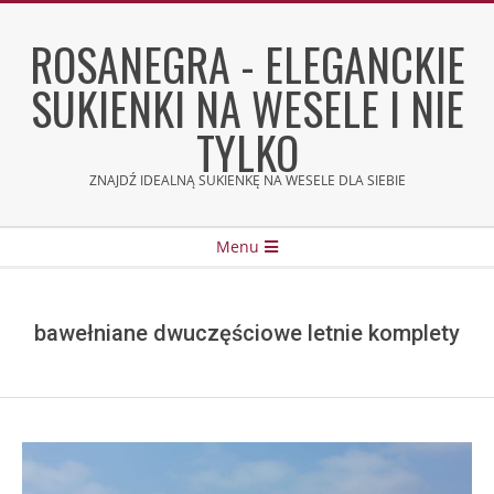
Skip
to
ROSANEGRA - ELEGANCKIE
content
SUKIENKI NA WESELE I NIE
TYLKO
ZNAJDŹ IDEALNĄ SUKIENKĘ NA WESELE DLA SIEBIE
Secondary
Menu
Navigation
Menu
bawełniane dwuczęściowe letnie komplety