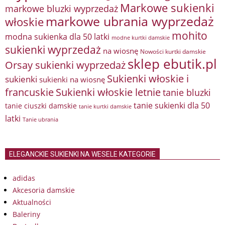
Markowe sukienki
markowe bluzki wyprzedaż
markowe ubrania wyprzedaż
włoskie
mohito
modna sukienka dla 50 latki
modne kurtki damskie
sukienki wyprzedaż
na wiosnę
Nowości kurtki damskie
sklep ebutik.pl
Orsay sukienki wyprzedaż
Sukienki włoskie i
sukienki
sukienki na wiosnę
francuskie
Sukienki włoskie letnie
tanie bluzki
tanie sukienki dla 50
tanie ciuszki damskie
tanie kurtki damskie
latki
Tanie ubrania
ELEGANCKIE SUKIENKI NA WESELE KATEGORIE
adidas
Akcesoria damskie
Aktualności
Baleriny