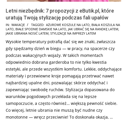
Letni niezbędnik: 7 propozycji z eButik.pl, które
uratują Twoją stylizację podczas fali upałów
2025-
IN:
WAKACJE
TAGGED:
AŻUROWE KOSZULE NA LATO
,
BIAŁA KOSZULA NA
LATO
,
BIAŁE SPODNIE DAMSKIE NA LATO
,
JAK UBRAĆ SIĘ NA RANDKĘ LATEM
,
07-
JAKIE UBRANIA NOSIĆ LATEM
,
STYLIZACJE NA IMPREZY LATEM
01
Wysokie temperatury potrafią dać się we znaki, zwłaszcza
gdy spędzamy dzień w biegu — w pracy, na spacerze czy
podczas wakacyjnych wojaży. W takich momentach
odpowiednio dobrana garderoba to nie tylko kwestia
estetyki, ale przede wszystkim komfortu. Lekkie, oddychające
materiały i przewiewne kroje pomagają przetrwać nawet
najbardziej upalne dni, pozwalając skórze oddychać i
zapewniając swobodę ruchów. Stylizacja dopasowana do
warunków pogodowych przekłada się na lepsze
samopoczucie, a często również… większą pewność siebie.
Co więcej, letnie ubrania nie muszą być nudne czy
monotonne — wręcz przeciwnie! To doskonała okazja, …