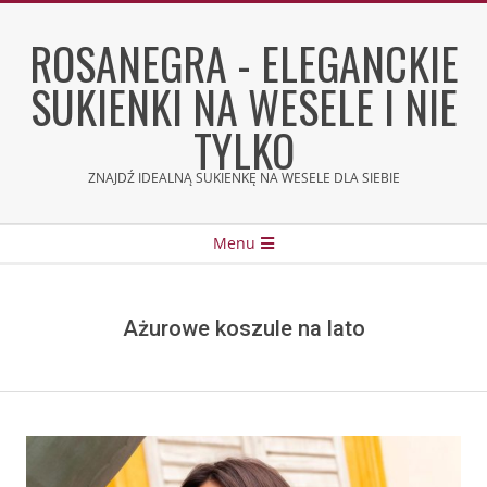
Skip
to
ROSANEGRA - ELEGANCKIE
content
SUKIENKI NA WESELE I NIE
TYLKO
ZNAJDŹ IDEALNĄ SUKIENKĘ NA WESELE DLA SIEBIE
Secondary
Menu
Navigation
Menu
Ażurowe koszule na lato