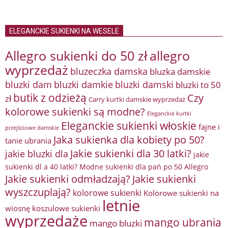
ELEGANCKIE SUKIENKI NA WESELE
Allegro sukienki do 50 zł
allegro
wyprzedaż
bluzeczka damska
bluzka damskie
bluzki damkie
bluzki dam
bluzki damski
bluzki to 50
butik z odzieżą
Czy
zł
Carry kurtki damskie wyprzedaż
kolorowe sukienki są modne?
Eleganckie kurtki
Eleganckie sukienki włoskie
fajne i
przejściowe damskie
Jaka sukienka dla kobiety po 50?
tanie ubrania
Jakie sukienki dla 30 latki?
jakie bluzki dla
jakie
sukienki dl a 40 latki? Modne sukienki dla pań po 50 Allegro
Jakie sukienki odmładzają?
Jakie sukienki
wyszczuplają?
kolorowe sukienki
Kolorowe sukienki na
letnie
wiosnę
koszulowe sukienki
wyprzedaże
mango ubrania
mango bluzki