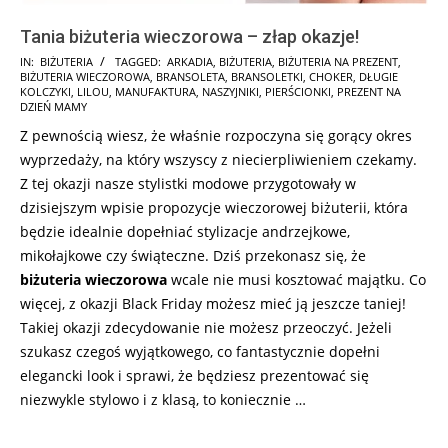
Tania biżuteria wieczorowa – złap okazje!
2024-
IN:
BIŻUTERIA
TAGGED:
ARKADIA
,
BIŻUTERIA
,
BIŻUTERIA NA PREZENT
,
BIŻUTERIA WIECZOROWA
,
BRANSOLETA
,
BRANSOLETKI
,
CHOKER
,
DŁUGIE
11-
KOLCZYKI
,
LILOU
,
MANUFAKTURA
,
NASZYJNIKI
,
PIERŚCIONKI
,
PREZENT NA
13
DZIEŃ MAMY
Z pewnością wiesz, że właśnie rozpoczyna się gorący okres
wyprzedaży, na który wszyscy z niecierpliwieniem czekamy.
Z tej okazji nasze stylistki modowe przygotowały w
dzisiejszym wpisie propozycje wieczorowej biżuterii, która
będzie idealnie dopełniać stylizacje andrzejkowe,
mikołajkowe czy świąteczne. Dziś przekonasz się, że
biżuteria wieczorowa
wcale nie musi kosztować majątku. Co
więcej, z okazji Black Friday możesz mieć ją jeszcze taniej!
Takiej okazji zdecydowanie nie możesz przeoczyć. Jeżeli
szukasz czegoś wyjątkowego, co fantastycznie dopełni
elegancki look i sprawi, że będziesz prezentować się
niezwykle stylowo i z klasą, to koniecznie …