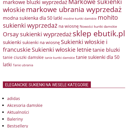
Markowe sukienki
markowe bluzki wyprzedaż
markowe ubrania wyprzedaż
włoskie
mohito
modna sukienka dla 50 latki
modne kurtki damskie
sukienki wyprzedaż
na wiosnę
Nowości kurtki damskie
sklep ebutik.pl
Orsay sukienki wyprzedaż
Sukienki włoskie i
sukienki
sukienki na wiosnę
francuskie
Sukienki włoskie letnie
tanie bluzki
tanie sukienki dla 50
tanie ciuszki damskie
tanie kurtki damskie
latki
Tanie ubrania
ELEGANCKIE SUKIENKI NA WESELE KATEGORIE
adidas
Akcesoria damskie
Aktualności
Baleriny
Bestsellery