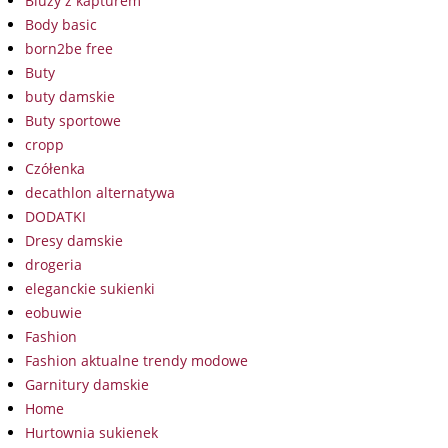
Bluzy z kapturem
Body basic
born2be free
Buty
buty damskie
Buty sportowe
cropp
Czółenka
decathlon alternatywa
DODATKI
Dresy damskie
drogeria
eleganckie sukienki
eobuwie
Fashion
Fashion aktualne trendy modowe
Garnitury damskie
Home
Hurtownia sukienek