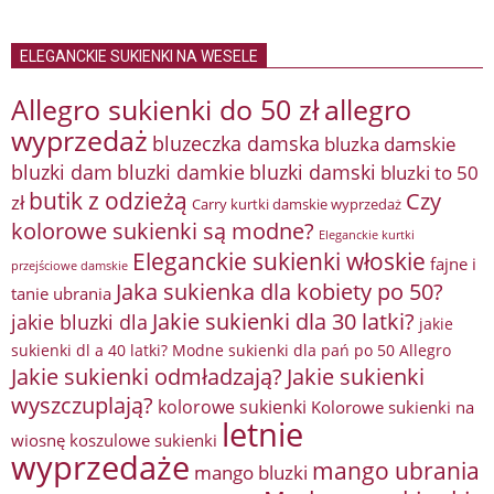
ELEGANCKIE SUKIENKI NA WESELE
Allegro sukienki do 50 zł
allegro
wyprzedaż
bluzeczka damska
bluzka damskie
bluzki damkie
bluzki dam
bluzki damski
bluzki to 50
butik z odzieżą
Czy
zł
Carry kurtki damskie wyprzedaż
kolorowe sukienki są modne?
Eleganckie kurtki
Eleganckie sukienki włoskie
fajne i
przejściowe damskie
Jaka sukienka dla kobiety po 50?
tanie ubrania
Jakie sukienki dla 30 latki?
jakie bluzki dla
jakie
sukienki dl a 40 latki? Modne sukienki dla pań po 50 Allegro
Jakie sukienki odmładzają?
Jakie sukienki
wyszczuplają?
kolorowe sukienki
Kolorowe sukienki na
letnie
wiosnę
koszulowe sukienki
wyprzedaże
mango ubrania
mango bluzki