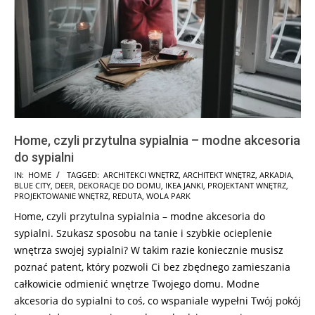
Home, czyli przytulna sypialnia – modne akcesoria
do sypialni
2025-
IN:
HOME
TAGGED:
ARCHITEKCI WNĘTRZ
,
ARCHITEKT WNĘTRZ
,
ARKADIA
,
BLUE CITY
,
DEER
,
DEKORACJE DO DOMU
,
IKEA JANKI
,
PROJEKTANT WNĘTRZ
,
01-
PROJEKTOWANIE WNĘTRZ
,
REDUTA
,
WOLA PARK
10
Home, czyli przytulna sypialnia – modne akcesoria do
sypialni. Szukasz sposobu na tanie i szybkie ocieplenie
wnętrza swojej sypialni? W takim razie koniecznie musisz
poznać patent, który pozwoli Ci bez zbędnego zamieszania
całkowicie odmienić wnętrze Twojego domu. Modne
akcesoria do sypialni to coś, co wspaniale wypełni Twój pokój