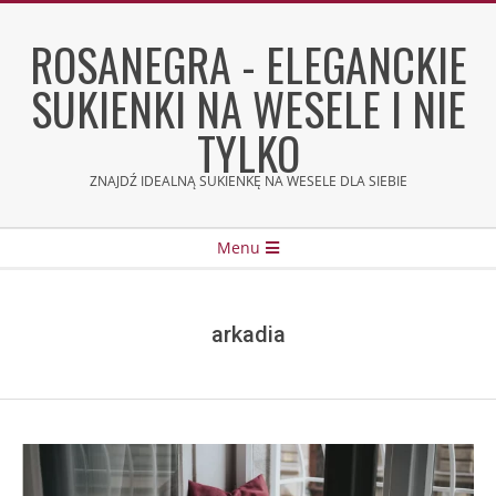
Skip
to
ROSANEGRA - ELEGANCKIE
content
SUKIENKI NA WESELE I NIE
TYLKO
ZNAJDŹ IDEALNĄ SUKIENKĘ NA WESELE DLA SIEBIE
Secondary
Menu
Navigation
Menu
arkadia