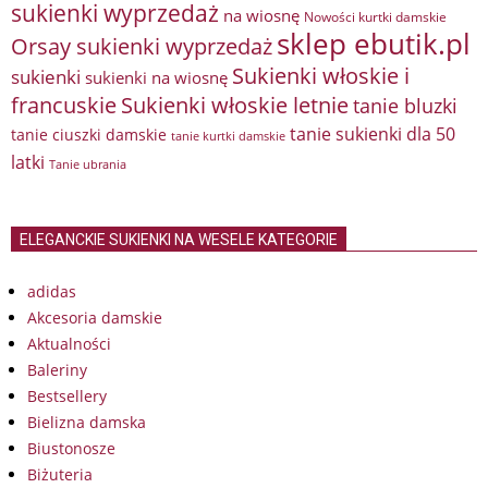
sukienki wyprzedaż
na wiosnę
Nowości kurtki damskie
sklep ebutik.pl
Orsay sukienki wyprzedaż
Sukienki włoskie i
sukienki
sukienki na wiosnę
francuskie
Sukienki włoskie letnie
tanie bluzki
tanie sukienki dla 50
tanie ciuszki damskie
tanie kurtki damskie
latki
Tanie ubrania
ELEGANCKIE SUKIENKI NA WESELE KATEGORIE
adidas
Akcesoria damskie
Aktualności
Baleriny
Bestsellery
Bielizna damska
Biustonosze
Biżuteria