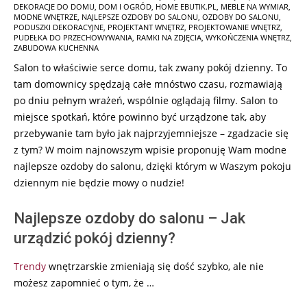
DEKORACJE DO DOMU
,
DOM I OGRÓD
,
HOME EBUTIK.PL
,
MEBLE NA WYMIAR
,
11-
MODNE WNĘTRZE
,
NAJLEPSZE OZDOBY DO SALONU
,
OZDOBY DO SALONU
,
05
PODUSZKI DEKORACYJNE
,
PROJEKTANT WNĘTRZ
,
PROJEKTOWANIE WNĘTRZ
,
PUDEŁKA DO PRZECHOWYWANIA
,
RAMKI NA ZDJĘCIA
,
WYKOŃCZENIA WNĘTRZ
,
ZABUDOWA KUCHENNA
Salon to właściwie serce domu, tak zwany pokój dzienny. To
tam domownicy spędzają całe mnóstwo czasu, rozmawiają
po dniu pełnym wrażeń, wspólnie oglądają filmy. Salon to
miejsce spotkań, które powinno być urządzone tak, aby
przebywanie tam było jak najprzyjemniejsze – zgadzacie się
z tym? W moim najnowszym wpisie proponuję Wam modne
najlepsze ozdoby do salonu, dzięki którym w Waszym pokoju
dziennym nie będzie mowy o nudzie!
Najlepsze ozdoby do salonu – Jak
urządzić pokój dzienny?
Trendy
wnętrzarskie zmieniają się dość szybko, ale nie
możesz zapomnieć o tym, że …