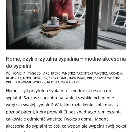
Home, czyli przytulna sypialnia – modne akcesoria
do sypialni
2025-
IN:
HOME
TAGGED:
ARCHITEKCI WNĘTRZ
,
ARCHITEKT WNĘTRZ
,
ARKADIA
,
BLUE CITY
,
DEER
,
DEKORACJE DO DOMU
,
IKEA JANKI
,
PROJEKTANT WNĘTRZ
,
01-
PROJEKTOWANIE WNĘTRZ
,
REDUTA
,
WOLA PARK
10
Home, czyli przytulna sypialnia – modne akcesoria do
sypialni. Szukasz sposobu na tanie i szybkie ocieplenie
wnętrza swojej sypialni? W takim razie koniecznie musisz
poznać patent, który pozwoli Ci bez zbędnego zamieszania
całkowicie odmienić wnętrze Twojego domu. Modne
akcesoria do sypialni to coś, co wspaniale wypełni Twój pokój