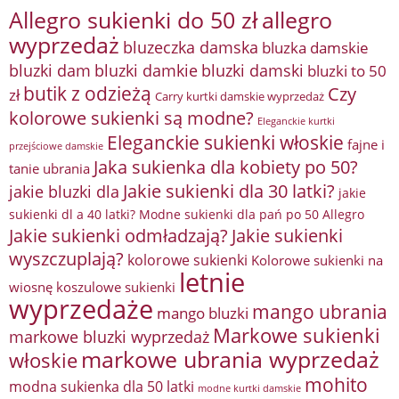
Allegro sukienki do 50 zł
allegro
wyprzedaż
bluzeczka damska
bluzka damskie
bluzki damkie
bluzki dam
bluzki damski
bluzki to 50
butik z odzieżą
Czy
zł
Carry kurtki damskie wyprzedaż
kolorowe sukienki są modne?
Eleganckie kurtki
Eleganckie sukienki włoskie
fajne i
przejściowe damskie
Jaka sukienka dla kobiety po 50?
tanie ubrania
Jakie sukienki dla 30 latki?
jakie bluzki dla
jakie
sukienki dl a 40 latki? Modne sukienki dla pań po 50 Allegro
Jakie sukienki odmładzają?
Jakie sukienki
wyszczuplają?
kolorowe sukienki
Kolorowe sukienki na
letnie
wiosnę
koszulowe sukienki
wyprzedaże
mango ubrania
mango bluzki
Markowe sukienki
markowe bluzki wyprzedaż
markowe ubrania wyprzedaż
włoskie
mohito
modna sukienka dla 50 latki
modne kurtki damskie