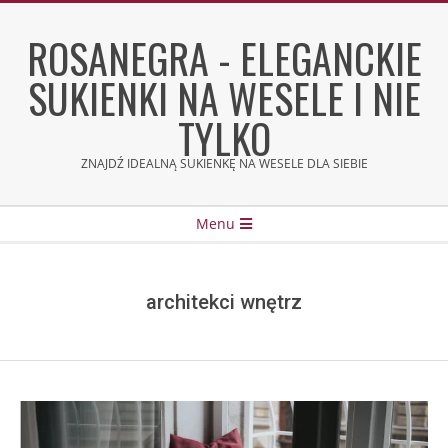
Skip
to
ROSANEGRA - ELEGANCKIE
content
SUKIENKI NA WESELE I NIE
TYLKO
ZNAJDŹ IDEALNĄ SUKIENKĘ NA WESELE DLA SIEBIE
Secondary
Menu
Navigation
Menu
architekci wnętrz