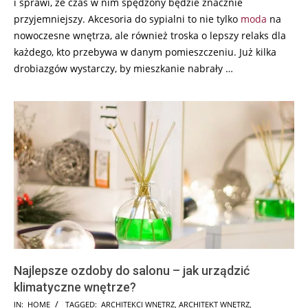
i sprawi, że czas w nim spędzony będzie znacznie
przyjemniejszy. Akcesoria do sypialni to nie tylko
moda
na
nowoczesne wnętrza, ale również troska o lepszy relaks dla
każdego, kto przebywa w danym pomieszczeniu. Już kilka
drobiazgów wystarczy, by mieszkanie nabrały …
Najlepsze ozdoby do salonu – jak urządzić
klimatyczne wnętrze?
2024-
IN:
HOME
TAGGED:
ARCHITEKCI WNĘTRZ
,
ARCHITEKT WNĘTRZ
,