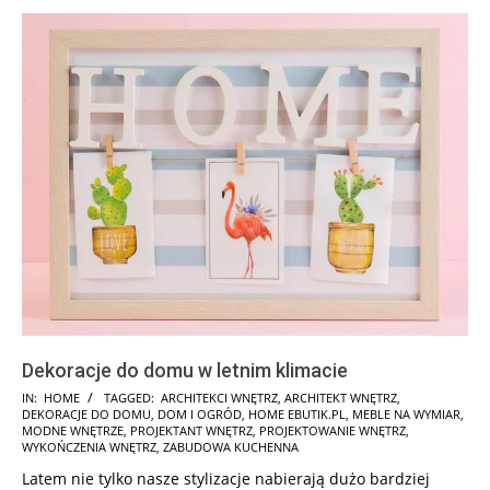
Dekoracje do domu w letnim klimacie
2024-
IN:
HOME
TAGGED:
ARCHITEKCI WNĘTRZ
,
ARCHITEKT WNĘTRZ
,
DEKORACJE DO DOMU
,
DOM I OGRÓD
,
HOME EBUTIK.PL
,
MEBLE NA WYMIAR
,
11-
MODNE WNĘTRZE
,
PROJEKTANT WNĘTRZ
,
PROJEKTOWANIE WNĘTRZ
,
05
WYKOŃCZENIA WNĘTRZ
,
ZABUDOWA KUCHENNA
Latem nie tylko nasze stylizacje nabierają dużo bardziej