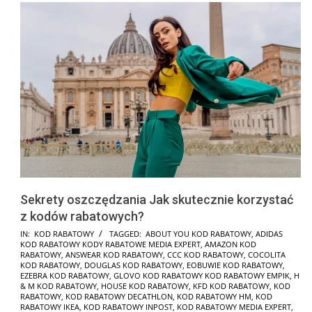
Sekrety oszczędzania Jak skutecznie korzystać
z kodów rabatowych?
2025-
IN:
KOD RABATOWY
TAGGED:
ABOUT YOU KOD RABATOWY
,
ADIDAS
KOD RABATOWY KODY RABATOWE MEDIA EXPERT
,
AMAZON KOD
01-
RABATOWY
,
ANSWEAR KOD RABATOWY
,
CCC KOD RABATOWY
,
COCOLITA
24
KOD RABATOWY
,
DOUGLAS KOD RABATOWY
,
EOBUWIE KOD RABATOWY
,
EZEBRA KOD RABATOWY
,
GLOVO KOD RABATOWY KOD RABATOWY EMPIK
,
H
& M KOD RABATOWY
,
HOUSE KOD RABATOWY
,
KFD KOD RABATOWY
,
KOD
RABATOWY
,
KOD RABATOWY DECATHLON
,
KOD RABATOWY HM
,
KOD
RABATOWY IKEA
,
KOD RABATOWY INPOST
,
KOD RABATOWY MEDIA EXPERT
,