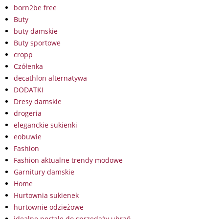
born2be free
Buty
buty damskie
Buty sportowe
cropp
Czółenka
decathlon alternatywa
DODATKI
Dresy damskie
drogeria
eleganckie sukienki
eobuwie
Fashion
Fashion aktualne trendy modowe
Garnitury damskie
Home
Hurtownia sukienek
hurtownie odzieżowe
idealne portale do sprzedaży ubrań