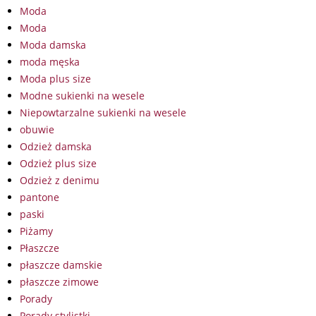
Moda
Moda
Moda damska
moda męska
Moda plus size
Modne sukienki na wesele
Niepowtarzalne sukienki na wesele
obuwie
Odzież damska
Odzież plus size
Odzież z denimu
pantone
paski
Piżamy
Płaszcze
płaszcze damskie
płaszcze zimowe
Porady
Porady stylistki