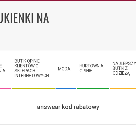
UKIENKI NA
BUTIK OPINIE
NAJLEPSZ
E
KLIENTÓW O
HURTOWNIA
BUTIK Z
MODA
NIA
SKLEPACH
OPINIE
ODZIEŻĄ
INTERNETOWYCH
answear kod rabatowy