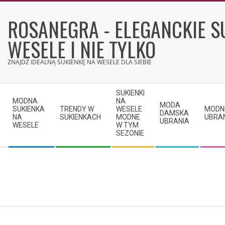
Skip
to
ROSANEGRA - ELEGANCKIE S
content
WESELE I NIE TYLKO
ZNAJDŹ IDEALNĄ SUKIENKĘ NA WESELE DLA SIEBIE
Secondary
SUKIENKI
Navigation
MODNA
NA
MODA
SUKIENKA
TRENDY W
WESELE
MODN
Menu
DAMSKA
NA
SUKIENKACH
MODNE
UBRA
UBRANIA
WESELE
W TYM
SEZONIE