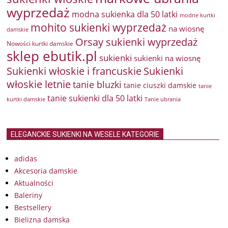
wyprzedaż
modna sukienka dla 50 latki
modne kurtki
mohito sukienki wyprzedaż
na wiosnę
damskie
Orsay sukienki wyprzedaż
Nowości kurtki damskie
sklep ebutik.pl
sukienki
sukienki na wiosnę
Sukienki włoskie i francuskie
Sukienki
włoskie letnie
tanie bluzki
tanie ciuszki damskie
tanie
tanie sukienki dla 50 latki
kurtki damskie
Tanie ubrania
ELEGANCKIE SUKIENKI NA WESELE KATEGORIE
adidas
Akcesoria damskie
Aktualności
Baleriny
Bestsellery
Bielizna damska