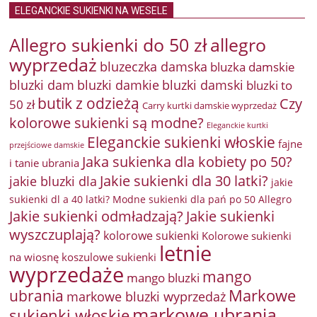
ELEGANCKIE SUKIENKI NA WESELE
Allegro sukienki do 50 zł
allegro
wyprzedaż
bluzeczka damska
bluzka damskie
bluzki damkie
bluzki dam
bluzki damski
bluzki to
butik z odzieżą
Czy
50 zł
Carry kurtki damskie wyprzedaż
kolorowe sukienki są modne?
Eleganckie kurtki
Eleganckie sukienki włoskie
fajne
przejściowe damskie
Jaka sukienka dla kobiety po 50?
i tanie ubrania
Jakie sukienki dla 30 latki?
jakie bluzki dla
jakie
sukienki dl a 40 latki? Modne sukienki dla pań po 50 Allegro
Jakie sukienki odmładzają?
Jakie sukienki
wyszczuplają?
kolorowe sukienki
Kolorowe sukienki
letnie
na wiosnę
koszulowe sukienki
wyprzedaże
mango
mango bluzki
Markowe
ubrania
markowe bluzki wyprzedaż
markowe ubrania
sukienki włoskie