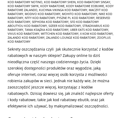
KOD RABATOWY NOTINO
,
KOD RABATOWY SHEIN
,
KOD RABATOWY SINSAY
,
KOD RABATOWY SMYK
,
KODY RABATOWE
,
KODY RABATOWE EOBUWIE
,
KODY
RABATOWE ZALANDO
,
KUCHNIA VIKINGA KOD RABATOWY
,
MACZFIT KOD
RABATOWY
,
MODIVO KOD RABATOWY
,
MOHITO KOD RABATOWY
,
NIKE KOD
RABATOWY
,
NTFY KOD RABATOWY
,
PYSZNE PL KOD RABATOWY
,
RESERVED
KOD RABATOWY
,
SEPHORA KOD RABATOWY
,
SFD KOD RABATOWY
ABOUTYOU KOD RABATOWY
,
SIZEER KOD RABATOWY
,
STRADIVARIUS KOD
RABATOWY
,
TANIA KSIĄŻKA KOD RABATOWY
,
UBER EATS KOD RABATOWY
,
VIVUS KOD RABATOWY
,
WITTCHEN KOD RABATOWY
,
X KOM KOD RABATOWY
,
ZALANDO KOD RABATOWY
,
ZALANDO LOUNGE KOD RABATOWY
,
ZOOPLUS
KOD RABATOWY
Sekrety oszczędzania czyli Jak skutecznie korzystać z kodów
rabatowych w naszym sklepie? Zakupy online to dziś
nieodłączna część naszego codziennego życia. Dzięki
szerokiej dostępności produktów oraz wygodzie, jaką
oferuje internet, coraz więcej osób korzysta z możliwości
robienia zakupów w sieci. Jednak nie każdy wie, że można
zaoszczędzić jeszcze więcej, korzystając z kodów
rabatowych. Dzisiaj dowiesz się, jak znaleźć najlepsze oferty
i kody rabatowe, takie jak kod rabatowy ebutik, oraz jak
efektywnie ich używać, by maksymalizować oszczędności.