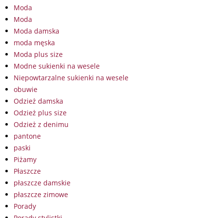
Moda
Moda
Moda damska
moda męska
Moda plus size
Modne sukienki na wesele
Niepowtarzalne sukienki na wesele
obuwie
Odzież damska
Odzież plus size
Odzież z denimu
pantone
paski
Piżamy
Płaszcze
płaszcze damskie
płaszcze zimowe
Porady
Porady stylistki