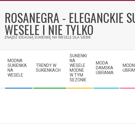
Skip
to
ROSANEGRA - ELEGANCKIE S
content
WESELE I NIE TYLKO
ZNAJDŹ IDEALNĄ SUKIENKĘ NA WESELE DLA SIEBIE
Secondary
SUKIENKI
Navigation
MODNA
NA
MODA
SUKIENKA
TRENDY W
WESELE
MODN
Menu
DAMSKA
NA
SUKIENKACH
MODNE
UBRA
UBRANIA
WESELE
W TYM
SEZONIE