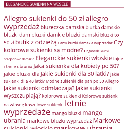
ELEGANCKIE SUKIENKI NA WESELE
Allegro sukienki do 50 zł
allegro
wyprzedaż
bluzeczka damska
bluzka damskie
bluzki damkie
bluzki dam
bluzki damski
bluzki to
butik z odzieżą
Czy
50 zł
Carry kurtki damskie wyprzedaż
kolorowe sukienki są modne?
Eleganckie kurtki
Eleganckie sukienki włoskie
fajne
przejściowe damskie
Jaka sukienka dla kobiety po 50?
i tanie ubrania
Jakie sukienki dla 30 latki?
jakie bluzki dla
jakie
sukienki dl a 40 latki? Modne sukienki dla pań po 50 Allegro
Jakie sukienki odmładzają?
Jakie sukienki
wyszczuplają?
kolorowe sukienki
Kolorowe sukienki
letnie
na wiosnę
koszulowe sukienki
wyprzedaże
mango
mango bluzki
Markowe
ubrania
markowe bluzki wyprzedaż
markowe ubrania
sukienki włoskie