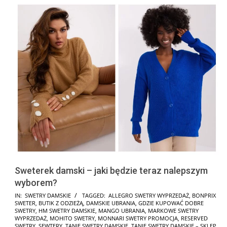
Sweterek damski – jaki będzie teraz nalepszym
wyborem?
2024-
IN:
SWETRY DAMSKIE
TAGGED:
ALLEGRO SWETRY WYPRZEDAŻ
,
BONPRIX
SWETER
,
BUTIK Z ODZIEŻĄ
,
DAMSKIE UBRANIA
,
GDZIE KUPOWAĆ DOBRE
10-
SWETRY
,
HM SWETRY DAMSKIE
,
MANGO UBRANIA
,
MARKOWE SWETRY
08
WYPRZEDAŻ
,
MOHITO SWETRY
,
MONNARI SWETRY PROMOCJA
,
RESERVED
SWETRY
,
SEWTERY
,
TANIE SWETRY DAMSKIE
,
TANIE SWETRY DAMSKIE – SKLEP