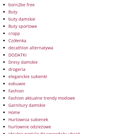
born2be free
Buty
buty damskie
Buty sportowe
cropp
Czółenka
decathlon alternatywa
DODATKI
Dresy damskie
drogeria
eleganckie sukienki
eobuwie
Fashion
Fashion aktualne trendy modowe
Garnitury damskie
Home
Hurtownia sukienek
hurtownie odzieżowe
idealne portale do sprzedaży ubrań