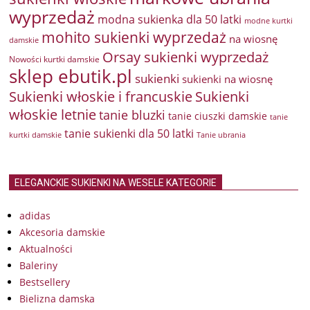
wyprzedaż
modna sukienka dla 50 latki
modne kurtki
mohito sukienki wyprzedaż
na wiosnę
damskie
Orsay sukienki wyprzedaż
Nowości kurtki damskie
sklep ebutik.pl
sukienki
sukienki na wiosnę
Sukienki włoskie i francuskie
Sukienki
włoskie letnie
tanie bluzki
tanie ciuszki damskie
tanie
tanie sukienki dla 50 latki
kurtki damskie
Tanie ubrania
ELEGANCKIE SUKIENKI NA WESELE KATEGORIE
adidas
Akcesoria damskie
Aktualności
Baleriny
Bestsellery
Bielizna damska