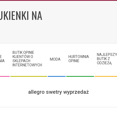
UKIENKI NA
BUTIK OPINIE
NAJLEPSZ
E
KLIENTÓW O
HURTOWNIA
BUTIK Z
MODA
NIA
SKLEPACH
OPINIE
ODZIEŻĄ
INTERNETOWYCH
allegro swetry wyprzedaż