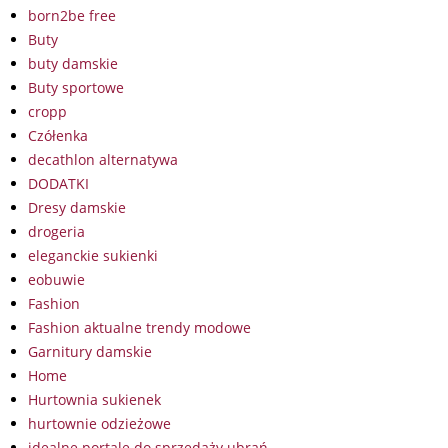
born2be free
Buty
buty damskie
Buty sportowe
cropp
Czółenka
decathlon alternatywa
DODATKI
Dresy damskie
drogeria
eleganckie sukienki
eobuwie
Fashion
Fashion aktualne trendy modowe
Garnitury damskie
Home
Hurtownia sukienek
hurtownie odzieżowe
idealne portale do sprzedaży ubrań