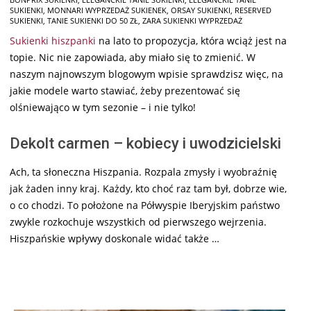
07-
SUKIENKI
,
MONNARI WYPRZEDAŻ SUKIENEK
,
ORSAY SUKIENKI
,
RESERVED
28
SUKIENKI
,
TANIE SUKIENKI DO 50 ZŁ
,
ZARA SUKIENKI WYPRZEDAŻ
Sukienki hiszpanki
na lato to propozycja, która wciąż jest na
topie. Nic nie zapowiada, aby miało się to zmienić. W
naszym najnowszym blogowym wpisie sprawdzisz więc, na
jakie modele warto stawiać, żeby prezentować się
olśniewająco w tym sezonie – i nie tylko!
Dekolt carmen – kobiecy i uwodzicielski
Ach, ta słoneczna Hiszpania. Rozpala zmysły i wyobraźnię
jak żaden inny kraj. Każdy, kto choć raz tam był, dobrze wie,
o co chodzi. To położone na Półwyspie Iberyjskim państwo
zwykle rozkochuje wszystkich od pierwszego wejrzenia.
Hiszpańskie wpływy doskonale widać także …