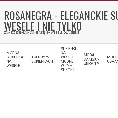
Skip
to
ROSANEGRA - ELEGANCKIE S
content
WESELE I NIE TYLKO
ZNAJDŹ IDEALNĄ SUKIENKĘ NA WESELE DLA SIEBIE
Secondary
SUKIENKI
Navigation
MODNA
NA
MODA
SUKIENKA
TRENDY W
WESELE
MODN
Menu
DAMSKA
NA
SUKIENKACH
MODNE
UBRA
UBRANIA
WESELE
W TYM
SEZONIE