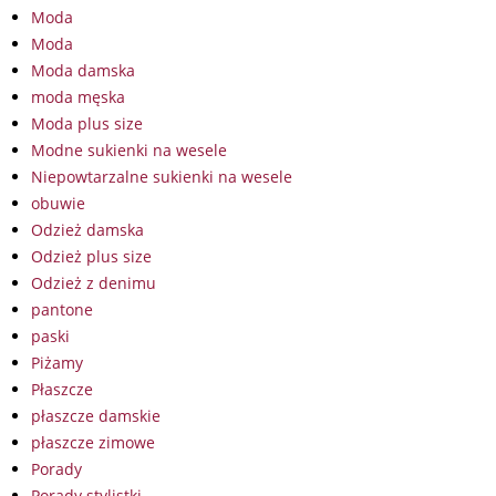
Moda
Moda
Moda damska
moda męska
Moda plus size
Modne sukienki na wesele
Niepowtarzalne sukienki na wesele
obuwie
Odzież damska
Odzież plus size
Odzież z denimu
pantone
paski
Piżamy
Płaszcze
płaszcze damskie
płaszcze zimowe
Porady
Porady stylistki