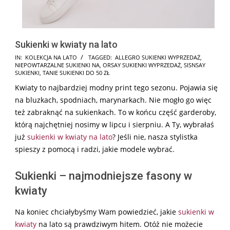
Sukienki w kwiaty na lato
2025-
IN:
KOLEKCJA NA LATO
TAGGED:
ALLEGRO SUKIENKI WYPRZEDAŻ
,
NIEPOWTARZALNE SUKIENKI NA
,
ORSAY SUKIENKI WYPRZEDAŻ
,
SISNSAY
10-
SUKIENKI
,
TANIE SUKIENKI DO 50 ZŁ
13
Kwiaty to najbardziej modny print tego sezonu. Pojawia się
na bluzkach, spodniach, marynarkach. Nie mogło go więc
też zabraknąć na sukienkach. To w końcu część garderoby,
którą najchętniej nosimy w lipcu i sierpniu. A Ty, wybrałaś
już
sukienki w kwiaty na lato
? Jeśli nie, nasza stylistka
spieszy z pomocą i radzi, jakie modele wybrać.
Sukienki – najmodniejsze fasony w
kwiaty
Na koniec chciałybyśmy Wam powiedzieć, jakie
sukienki w
kwiaty
na lato są prawdziwym hitem. Otóż nie możecie