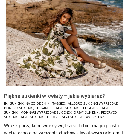
Piękne sukienki w kwiaty – jakie wybierać?
2025-
IN:
SUKIENKI NA CO DZIEŃ
TAGGED:
ALLEGRO SUKIENKI WYPRZEDAŻ
,
BONPRIX SUKIENKI
,
EEEGANCKIE TANIE SUKIENKI
,
ELEGANCKIE TANIE
07-
SUKIENKI
,
MONNARI WYPRZEDAŻ SUKIENEK
,
ORSAY SUKIENKI
,
RESERVED
24
SUKIENKI
,
TANIE SUKIENKI DO 50 ZŁ
,
ZARA SUKIENKI WYPRZEDAŻ
Wraz z początkiem wiosny większość kobiet ma po prostu
wielką ochotę na założenie ciuchów z kwiatowym printem. I