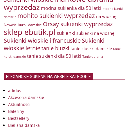
wyprzedaż
modna sukienka dla 50 latki
modne kurtki
mohito sukienki wyprzedaż
na wiosnę
damskie
Orsay sukienki wyprzedaż
Nowości kurtki damskie
sklep ebutik.pl
sukienki
sukienki na wiosnę
Sukienki włoskie i francuskie
Sukienki
włoskie letnie
tanie bluzki
tanie ciuszki damskie
tanie
tanie sukienki dla 50 latki
kurtki damskie
Tanie ubrania
ELEGANCKIE SUKIENKI NA WESELE KATEGORIE
adidas
Akcesoria damskie
Aktualności
Baleriny
Bestsellery
Bielizna damska