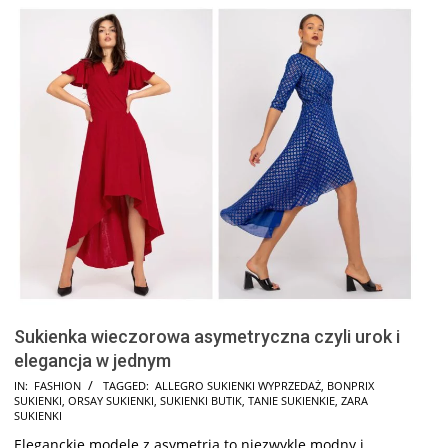
Sukienka wieczorowa asymetryczna czyli urok i
elegancja w jednym
2025-
IN:
FASHION
TAGGED:
ALLEGRO SUKIENKI WYPRZEDAŻ
,
BONPRIX
SUKIENKI
,
ORSAY SUKIENKI
,
SUKIENKI BUTIK
,
TANIE SUKIENKIE
,
ZARA
10-
SUKIENKI
03
Eleganckie modele z asymetrią to niezwykle modny i