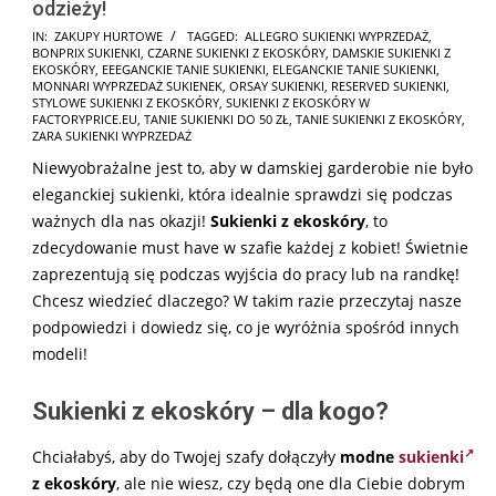
odzieży!
2025-
IN:
ZAKUPY HURTOWE
TAGGED:
ALLEGRO SUKIENKI WYPRZEDAŻ
,
BONPRIX SUKIENKI
,
CZARNE SUKIENKI Z EKOSKÓRY
,
DAMSKIE SUKIENKI Z
08-
EKOSKÓRY
,
EEEGANCKIE TANIE SUKIENKI
,
ELEGANCKIE TANIE SUKIENKI
,
20
MONNARI WYPRZEDAŻ SUKIENEK
,
ORSAY SUKIENKI
,
RESERVED SUKIENKI
,
STYLOWE SUKIENKI Z EKOSKÓRY
,
SUKIENKI Z EKOSKÓRY W
FACTORYPRICE.EU
,
TANIE SUKIENKI DO 50 ZŁ
,
TANIE SUKIENKI Z EKOSKÓRY
,
ZARA SUKIENKI WYPRZEDAŻ
Niewyobrażalne jest to, aby w damskiej garderobie nie było
eleganckiej sukienki, która idealnie sprawdzi się podczas
ważnych dla nas okazji!
Sukienki z ekoskóry
, to
zdecydowanie must have w szafie każdej z kobiet! Świetnie
zaprezentują się podczas wyjścia do pracy lub na randkę!
Chcesz wiedzieć dlaczego? W takim razie przeczytaj nasze
podpowiedzi i dowiedz się, co je wyróżnia spośród innych
modeli!
Sukienki z ekoskóry – dla kogo?
Chciałabyś, aby do Twojej szafy dołączyły
modne
sukienki
z ekoskóry
, ale nie wiesz, czy będą one dla Ciebie dobrym