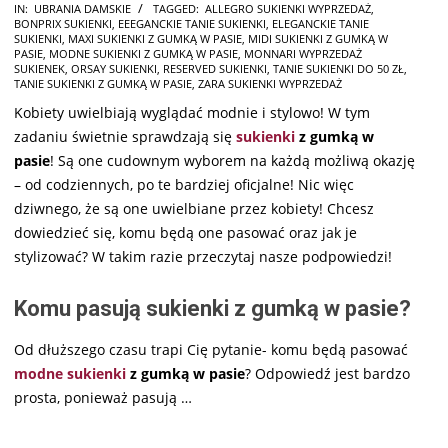
2025-
IN:
UBRANIA DAMSKIE
TAGGED:
ALLEGRO SUKIENKI WYPRZEDAŻ
,
BONPRIX SUKIENKI
,
EEEGANCKIE TANIE SUKIENKI
,
ELEGANCKIE TANIE
08-
SUKIENKI
,
MAXI SUKIENKI Z GUMKĄ W PASIE
,
MIDI SUKIENKI Z GUMKĄ W
16
PASIE
,
MODNE SUKIENKI Z GUMKĄ W PASIE
,
MONNARI WYPRZEDAŻ
SUKIENEK
,
ORSAY SUKIENKI
,
RESERVED SUKIENKI
,
TANIE SUKIENKI DO 50 ZŁ
,
TANIE SUKIENKI Z GUMKĄ W PASIE
,
ZARA SUKIENKI WYPRZEDAŻ
Kobiety uwielbiają wyglądać modnie i stylowo! W tym
zadaniu świetnie sprawdzają się
sukienki
z gumką w
pasie
! Są one cudownym wyborem na każdą możliwą okazję
– od codziennych, po te bardziej oficjalne! Nic więc
dziwnego, że są one uwielbiane przez kobiety! Chcesz
dowiedzieć się, komu będą one pasować oraz jak je
stylizować? W takim razie przeczytaj nasze podpowiedzi!
Komu pasują sukienki z gumką w pasie?
Od dłuższego czasu trapi Cię pytanie- komu będą pasować
modne sukienki
z gumką w pasie
? Odpowiedź jest bardzo
prosta, ponieważ pasują
…