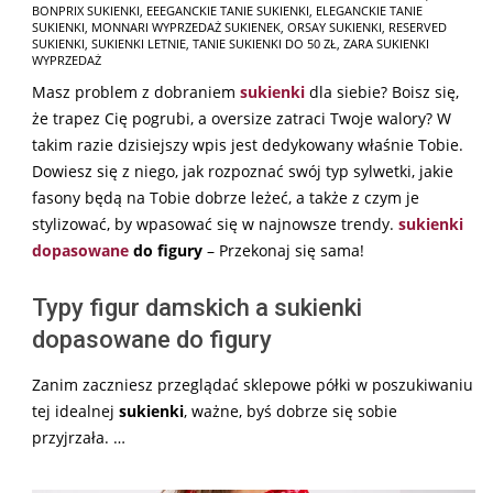
BONPRIX SUKIENKI
,
EEEGANCKIE TANIE SUKIENKI
,
ELEGANCKIE TANIE
07-
SUKIENKI
,
MONNARI WYPRZEDAŻ SUKIENEK
,
ORSAY SUKIENKI
,
RESERVED
31
SUKIENKI
,
SUKIENKI LETNIE
,
TANIE SUKIENKI DO 50 ZŁ
,
ZARA SUKIENKI
WYPRZEDAŻ
Masz problem z dobraniem
sukienki
dla siebie? Boisz się,
że trapez Cię pogrubi, a oversize zatraci Twoje walory? W
takim razie dzisiejszy wpis jest dedykowany właśnie Tobie.
Dowiesz się z niego, jak rozpoznać swój typ sylwetki, jakie
fasony będą na Tobie dobrze leżeć, a także z czym je
stylizować, by wpasować się w najnowsze trendy.
sukienki
dopasowane
do figury
– Przekonaj się sama!
Typy figur damskich a sukienki
dopasowane do figury
Zanim zaczniesz przeglądać sklepowe półki w poszukiwaniu
tej idealnej
sukienki
, ważne, byś dobrze się sobie
przyjrzała. …