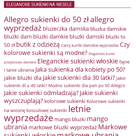
ELEGANCKIE SUKIENKI NA WESELE
Allegro sukienki do 50 zł
allegro
wyprzedaż
bluzeczka damska
bluzka damskie
bluzki damkie
bluzki dam
bluzki damski
bluzki to
butik z odzieżą
Czy
50 zł
Carry kurtki damskie wyprzedaż
kolorowe sukienki są modne?
Eleganckie kurtki
Eleganckie sukienki włoskie
fajne
przejściowe damskie
Jaka sukienka dla kobiety po 50?
i tanie ubrania
Jakie sukienki dla 30 latki?
jakie bluzki dla
jakie
sukienki dl a 40 latki? Modne sukienki dla pań po 50 Allegro
Jakie sukienki odmładzają?
Jakie sukienki
wyszczuplają?
kolorowe sukienki
Kolorowe sukienki
letnie
na wiosnę
koszulowe sukienki
wyprzedaże
mango
mango bluzki
Markowe
ubrania
markowe bluzki wyprzedaż
markowe ubrania
sukienki włoskie