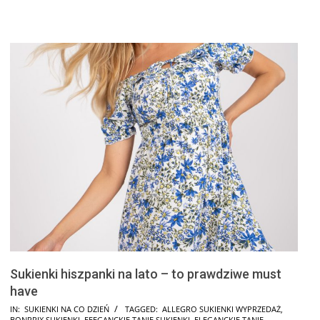
Sukienki hiszpanki na lato – to prawdziwe must
have
2025-
IN:
SUKIENKI NA CO DZIEŃ
TAGGED:
ALLEGRO SUKIENKI WYPRZEDAŻ
,
BONPRIX SUKIENKI
,
EEEGANCKIE TANIE SUKIENKI
,
ELEGANCKIE TANIE