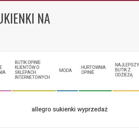
UKIENKI NA
BUTIK OPINIE
NAJLEPSZ
E
KLIENTÓW O
HURTOWNIA
BUTIK Z
MODA
NIA
SKLEPACH
OPINIE
ODZIEŻĄ
INTERNETOWYCH
allegro sukienki wyprzedaż