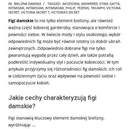
2025-
IN:
BIELIZNA DAMSKA
TAGGED:
AKCESORIA
,
ANSWERED
,
ETAM
,
GATTA
,
INTIMISIMI
,
INTIMISSIMI
,
INTIMMISIMI
,
PHILIP
,
TEZENIS
,
TRIUMPH
,
VICTORIA
01-
SECRET
,
VICTORIA SECRET T
,
VICTORIA'S SECRET
16
Figi damskie
to nie tylko element bielizny, ale również
ważna część kobiecej garderoby, stanowiąca o komforcie i
pewności siebie. W świecie mody i stylu osobistego, wybór
odpowiednich fig może być równie istotny co dobór ubrań
zewnętrznych. Odpowiednio dobrane figi nie tylko
gwarantują wygodę przez cały dzień, ale także potrafią
podkreślić indywidualny styl i poczucie kobiecości. W tym
artykule przyjrzymy się różnorodności fig damskich, ich roli
w codziennym życiu oraz wpływowi na pewność siebie i
samopoczucie kobiet.
Jakie cechy charakteryzują figi
damskie?
Figi stanowią kluczowy element damskiej bielizny,
wyróżniając …