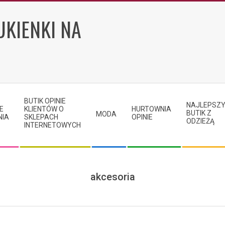
UKIENKI NA
BUTIK OPINIE
NAJLEPSZ
E
KLIENTÓW O
HURTOWNIA
BUTIK Z
MODA
NIA
SKLEPACH
OPINIE
ODZIEŻĄ
INTERNETOWYCH
akcesoria