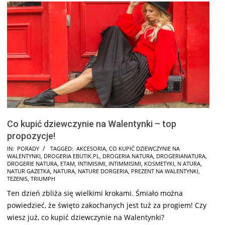
Co kupić dziewczynie na Walentynki – top
propozycje!
2025-
IN:
PORADY
TAGGED:
AKCESORIA
,
CO KUPIĆ DZIEWCZYNIE NA
WALENTYNKI
,
DROGERIA EBUTIK.PL
,
DROGERIA NATURA
,
DROGERIANATURA
,
02-
DROGERIE NATURA
,
ETAM
,
INTIMISIMI
,
INTIMMISIMI
,
KOSMETYKI
,
N ATURA
,
01
NATUR GAZETKA
,
NATURA
,
NATURE DORGERIA
,
PREZENT NA WALENTYNKI
,
TEZENIS
,
TRIUMPH
Ten dzień zbliża się wielkimi krokami. Śmiało można
powiedzieć, że święto zakochanych jest tuż za progiem! Czy
wiesz już, co kupić dziewczynie na Walentynki?