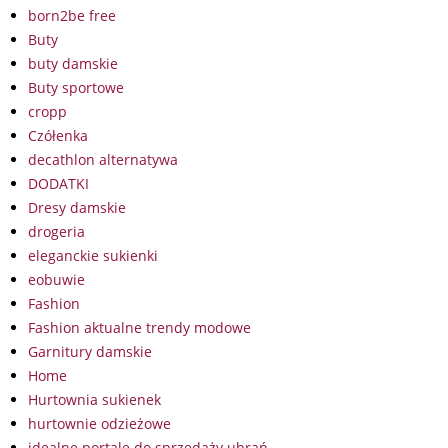
born2be free
Buty
buty damskie
Buty sportowe
cropp
Czółenka
decathlon alternatywa
DODATKI
Dresy damskie
drogeria
eleganckie sukienki
eobuwie
Fashion
Fashion aktualne trendy modowe
Garnitury damskie
Home
Hurtownia sukienek
hurtownie odzieżowe
idealne portale do sprzedaży ubrań