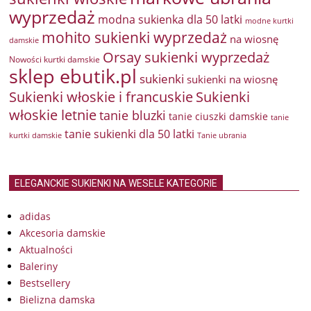
wyprzedaż
modna sukienka dla 50 latki
modne kurtki
mohito sukienki wyprzedaż
na wiosnę
damskie
Orsay sukienki wyprzedaż
Nowości kurtki damskie
sklep ebutik.pl
sukienki
sukienki na wiosnę
Sukienki włoskie i francuskie
Sukienki
włoskie letnie
tanie bluzki
tanie ciuszki damskie
tanie
tanie sukienki dla 50 latki
kurtki damskie
Tanie ubrania
ELEGANCKIE SUKIENKI NA WESELE KATEGORIE
adidas
Akcesoria damskie
Aktualności
Baleriny
Bestsellery
Bielizna damska