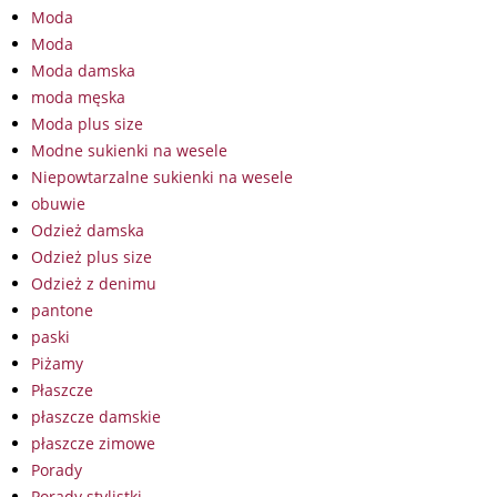
Moda
Moda
Moda damska
moda męska
Moda plus size
Modne sukienki na wesele
Niepowtarzalne sukienki na wesele
obuwie
Odzież damska
Odzież plus size
Odzież z denimu
pantone
paski
Piżamy
Płaszcze
płaszcze damskie
płaszcze zimowe
Porady
Porady stylistki