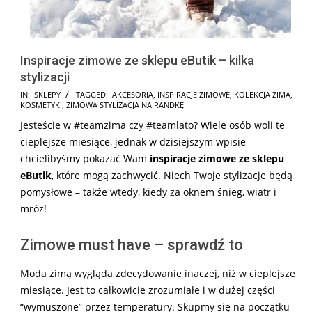
Inspiracje zimowe ze sklepu eButik – kilka
stylizacji
2025-
IN:
SKLEPY
TAGGED:
AKCESORIA
,
INSPIRACJE ZIMOWE
,
KOLEKCJA ZIMA
,
KOSMETYKI
,
ZIMOWA STYLIZACJA NA RANDKĘ
09-
Jesteście w #teamzima czy #teamlato? Wiele osób woli te
15
cieplejsze miesiące, jednak w dzisiejszym wpisie
chcielibyśmy pokazać Wam
inspiracje zimowe ze sklepu
eButik
, które mogą zachwycić. Niech Twoje stylizacje będą
pomysłowe – także wtedy, kiedy za oknem śnieg, wiatr i
mróz!
Zimowe must have – sprawdź to
Moda zimą wygląda zdecydowanie inaczej, niż w cieplejsze
miesiące. Jest to całkowicie zrozumiałe i w dużej części
“wymuszone” przez temperatury. Skupmy się na początku