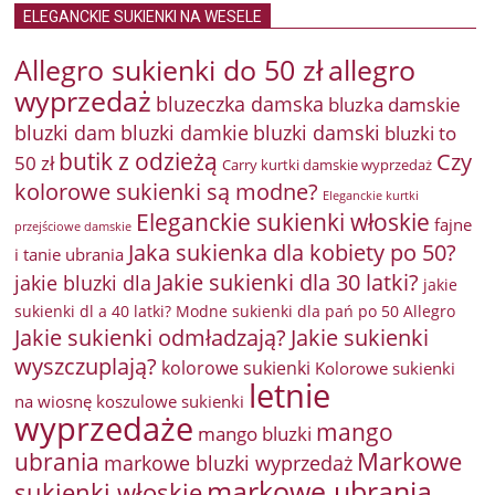
ELEGANCKIE SUKIENKI NA WESELE
Allegro sukienki do 50 zł
allegro
wyprzedaż
bluzeczka damska
bluzka damskie
bluzki damkie
bluzki dam
bluzki damski
bluzki to
butik z odzieżą
Czy
50 zł
Carry kurtki damskie wyprzedaż
kolorowe sukienki są modne?
Eleganckie kurtki
Eleganckie sukienki włoskie
fajne
przejściowe damskie
Jaka sukienka dla kobiety po 50?
i tanie ubrania
Jakie sukienki dla 30 latki?
jakie bluzki dla
jakie
sukienki dl a 40 latki? Modne sukienki dla pań po 50 Allegro
Jakie sukienki odmładzają?
Jakie sukienki
wyszczuplają?
kolorowe sukienki
Kolorowe sukienki
letnie
na wiosnę
koszulowe sukienki
wyprzedaże
mango
mango bluzki
Markowe
ubrania
markowe bluzki wyprzedaż
markowe ubrania
sukienki włoskie