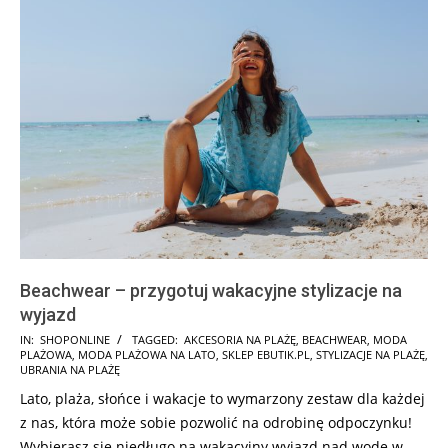
Beachwear – przygotuj wakacyjne stylizacje na
wyjazd
2026-
IN:
SHOPONLINE
TAGGED:
AKCESORIA NA PLAŻĘ
,
BEACHWEAR
,
MODA
PLAŻOWA
,
MODA PLAŻOWA NA LATO
,
SKLEP EBUTIK.PL
,
STYLIZACJE NA PLAŻĘ
,
02-
UBRANIA NA PLAŻĘ
27
Lato, plaża, słońce i wakacje to wymarzony zestaw dla każdej
z nas, która może sobie pozwolić na odrobinę odpoczynku!
Wybierasz się niedługo na wakacyjny wyjazd nad wodę w