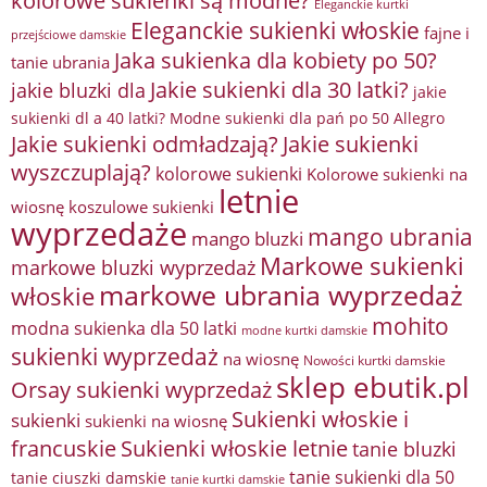
kolorowe sukienki są modne?
Eleganckie kurtki
Eleganckie sukienki włoskie
fajne i
przejściowe damskie
Jaka sukienka dla kobiety po 50?
tanie ubrania
Jakie sukienki dla 30 latki?
jakie bluzki dla
jakie
sukienki dl a 40 latki? Modne sukienki dla pań po 50 Allegro
Jakie sukienki odmładzają?
Jakie sukienki
wyszczuplają?
kolorowe sukienki
Kolorowe sukienki na
letnie
wiosnę
koszulowe sukienki
wyprzedaże
mango ubrania
mango bluzki
Markowe sukienki
markowe bluzki wyprzedaż
markowe ubrania wyprzedaż
włoskie
mohito
modna sukienka dla 50 latki
modne kurtki damskie
sukienki wyprzedaż
na wiosnę
Nowości kurtki damskie
sklep ebutik.pl
Orsay sukienki wyprzedaż
Sukienki włoskie i
sukienki
sukienki na wiosnę
francuskie
Sukienki włoskie letnie
tanie bluzki
tanie sukienki dla 50
tanie ciuszki damskie
tanie kurtki damskie