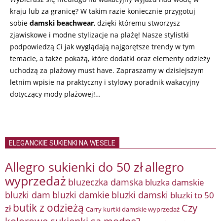
kraju lub za granicę? W takim razie koniecznie przygotuj
sobie
damski beachwear
, dzięki któremu stworzysz
zjawiskowe i modne stylizacje na plażę! Nasze stylistki
podpowiedzą Ci jak wyglądają najgorętsze trendy w tym
temacie, a także pokażą, które dodatki oraz elementy odzieży
uchodzą za plażowy must have. Zapraszamy w dzisiejszym
letnim wpisie na praktyczny i stylowy poradnik wakacyjny
dotyczący mody plażowej!…
ELEGANCKIE SUKIENKI NA WESELE
Allegro sukienki do 50 zł
allegro
wyprzedaż
bluzeczka damska
bluzka damskie
bluzki damkie
bluzki dam
bluzki damski
bluzki to 50
butik z odzieżą
Czy
zł
Carry kurtki damskie wyprzedaż