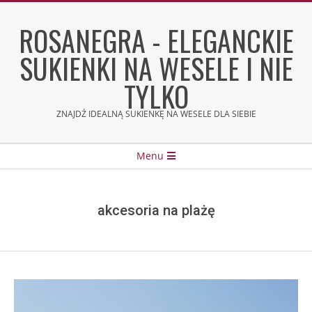
Skip
to
ROSANEGRA - ELEGANCKIE
content
SUKIENKI NA WESELE I NIE
TYLKO
ZNAJDŹ IDEALNĄ SUKIENKĘ NA WESELE DLA SIEBIE
Secondary
Menu
Navigation
Menu
akcesoria na plażę