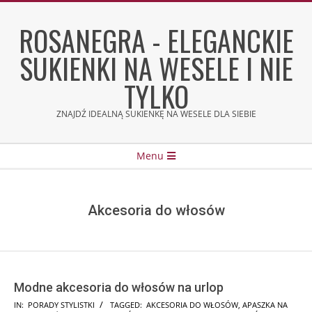
Skip
to
ROSANEGRA - ELEGANCKIE
content
SUKIENKI NA WESELE I NIE
TYLKO
ZNAJDŹ IDEALNĄ SUKIENKĘ NA WESELE DLA SIEBIE
Secondary
Menu
Navigation
Menu
Akcesoria do włosów
Modne akcesoria do włosów na urlop
2025-
IN:
PORADY STYLISTKI
TAGGED:
AKCESORIA DO WŁOSÓW
,
APASZKA NA