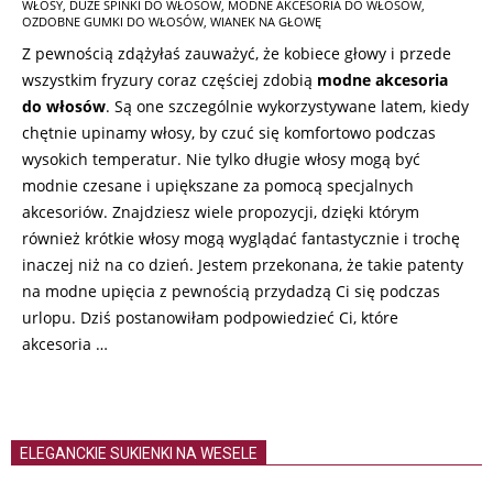
WŁOSY
,
DUŻE SPINKI DO WŁOSÓW
,
MODNE AKCESORIA DO WŁOSÓW
,
07-
OZDOBNE GUMKI DO WŁOSÓW
,
WIANEK NA GŁOWĘ
26
Z pewnością zdążyłaś zauważyć, że kobiece głowy i przede
wszystkim fryzury coraz częściej zdobią
modne akcesoria
do włosów
. Są one szczególnie wykorzystywane latem, kiedy
chętnie upinamy włosy, by czuć się komfortowo podczas
wysokich temperatur. Nie tylko długie włosy mogą być
modnie czesane i upiększane za pomocą specjalnych
akcesoriów. Znajdziesz wiele propozycji, dzięki którym
również krótkie włosy mogą wyglądać fantastycznie i trochę
inaczej niż na co dzień. Jestem przekonana, że takie patenty
na modne upięcia z pewnością przydadzą Ci się podczas
urlopu. Dziś postanowiłam podpowiedzieć Ci, które
akcesoria …
ELEGANCKIE SUKIENKI NA WESELE