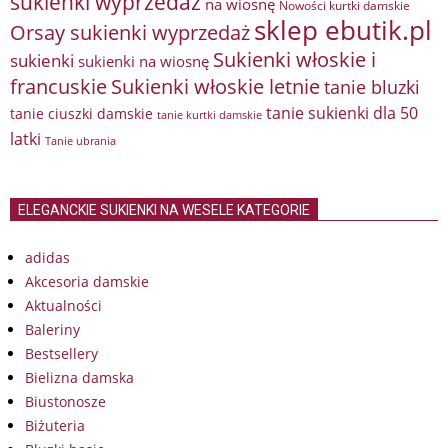
sukienki wyprzedaż
na wiosnę
Nowości kurtki damskie
sklep ebutik.pl
Orsay sukienki wyprzedaż
Sukienki włoskie i
sukienki
sukienki na wiosnę
francuskie
Sukienki włoskie letnie
tanie bluzki
tanie sukienki dla 50
tanie ciuszki damskie
tanie kurtki damskie
latki
Tanie ubrania
ELEGANCKIE SUKIENKI NA WESELE KATEGORIE
adidas
Akcesoria damskie
Aktualności
Baleriny
Bestsellery
Bielizna damska
Biustonosze
Biżuteria