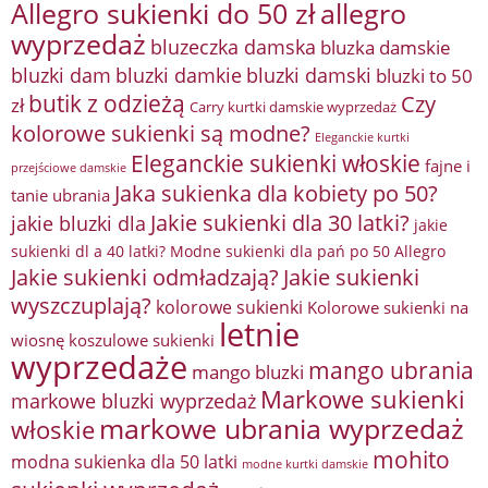
Allegro sukienki do 50 zł
allegro
wyprzedaż
bluzeczka damska
bluzka damskie
bluzki damkie
bluzki dam
bluzki damski
bluzki to 50
butik z odzieżą
Czy
zł
Carry kurtki damskie wyprzedaż
kolorowe sukienki są modne?
Eleganckie kurtki
Eleganckie sukienki włoskie
fajne i
przejściowe damskie
Jaka sukienka dla kobiety po 50?
tanie ubrania
Jakie sukienki dla 30 latki?
jakie bluzki dla
jakie
sukienki dl a 40 latki? Modne sukienki dla pań po 50 Allegro
Jakie sukienki odmładzają?
Jakie sukienki
wyszczuplają?
kolorowe sukienki
Kolorowe sukienki na
letnie
wiosnę
koszulowe sukienki
wyprzedaże
mango ubrania
mango bluzki
Markowe sukienki
markowe bluzki wyprzedaż
markowe ubrania wyprzedaż
włoskie
mohito
modna sukienka dla 50 latki
modne kurtki damskie