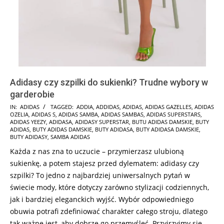
Adidasy czy szpilki do sukienki? Trudne wybory w
garderobie
2025-
IN:
ADIDAS
TAGGED:
ADDIA
,
ADDIDAS
,
ADIDAS
,
ADIDAS GAZELLES
,
ADIDAS
OZELIA
,
ADIDAS S
,
ADIDAS SAMBA
,
ADIDAS SAMBAS
,
ADIDAS SUPERSTARS
,
01-
ADIDAS YEEZY
,
ADIDASA
,
ADIDASY SUPERSTAR
,
BUTU ADIDAS DAMSKIE
,
BUTY
17
ADIDAS
,
BUTY ADIDAS DAMSKIE
,
BUTY ADIDASA
,
BUTY ADIDASA DAMSKIE
,
BUTY ADIDASY
,
SAMBA ADIDAS
Każda z nas zna to uczucie – przymierzasz ulubioną
sukienkę, a potem stajesz przed dylematem: adidasy czy
szpilki? To jedno z najbardziej uniwersalnych pytań w
świecie mody, które dotyczy zarówno stylizacji codziennych,
jak i bardziej eleganckich wyjść. Wybór odpowiedniego
obuwia potrafi zdefiniować charakter całego stroju, dlatego
tak ważne jest, aby dobrze go przemyśleć. Przyjrzyjmy się