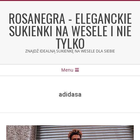
Skip
to
ROSANEGRA - ELEGANCKIE
content
SUKIENKI NA WESELE I NIE
TYLKO
ZNAJDŹ IDEALNĄ SUKIENKĘ NA WESELE DLA SIEBIE
Secondary
Menu
Navigation
Menu
adidasa