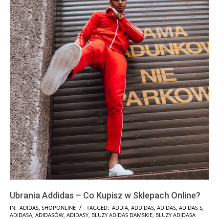
Ubrania Addidas – Co Kupisz w Sklepach Online?
2026-
IN:
ADIDAS
,
SHOPONLINE
TAGGED:
ADDIA
,
ADDIDAS
,
ADIDAS
,
ADIDAS S
,
ADIDASA
,
ADIDASÓW
,
ADIDASY
,
BLUZY ADIDAS DAMSKIE
,
BLUZY ADIDASA
02-