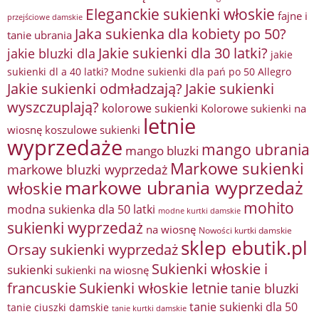
Eleganckie sukienki włoskie
fajne i
przejściowe damskie
Jaka sukienka dla kobiety po 50?
tanie ubrania
Jakie sukienki dla 30 latki?
jakie bluzki dla
jakie
sukienki dl a 40 latki? Modne sukienki dla pań po 50 Allegro
Jakie sukienki odmładzają?
Jakie sukienki
wyszczuplają?
kolorowe sukienki
Kolorowe sukienki na
letnie
wiosnę
koszulowe sukienki
wyprzedaże
mango ubrania
mango bluzki
Markowe sukienki
markowe bluzki wyprzedaż
markowe ubrania wyprzedaż
włoskie
mohito
modna sukienka dla 50 latki
modne kurtki damskie
sukienki wyprzedaż
na wiosnę
Nowości kurtki damskie
sklep ebutik.pl
Orsay sukienki wyprzedaż
Sukienki włoskie i
sukienki
sukienki na wiosnę
francuskie
Sukienki włoskie letnie
tanie bluzki
tanie sukienki dla 50
tanie ciuszki damskie
tanie kurtki damskie