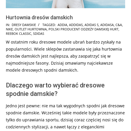
Hurtownia dresów damskich
2025-
IN:
DRESY DAMSKIE
TAGGED:
ADDIA
,
ADDIDAS
,
ADIDAS S
,
ADIDASA
,
C&A
,
NIKE
,
OUTLET HURTOWNIA
,
POLSKI PRODUCENT ODZIEŻY DAMSKIEJ HURT
,
09-
REEBOK CLASSIC
,
SDIDAS
06
W ostatnim roku dresowe modele ubrań bardzo zyskały na
popularności. Wiele sklepów zastanawia się jaka hurtownia
dresów damskich jest najlepsza, aby zaopatrzyć się w
najmodniejsze fasony. Dzisiaj omawiamy najciekawsze
modele dresowych spodni damskich.
Dlaczego warto wybierać dresowe
spodnie damskie?
Jedno jest pewne: nie ma tak wygodnych spodni jak dresowe
spodnie damskie. Wcześniej takie modele były przeznaczone
tylko do uprawiania sportu, dzisiaj coraz częściej nosi się do
codziennych stylizacji, a nawet łączy z eleganckimi