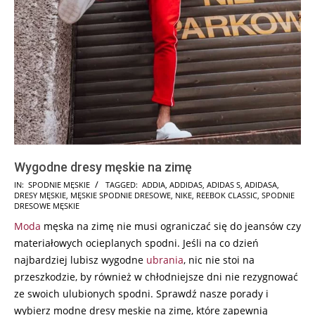
Wygodne dresy męskie na zimę
2024-
IN:
SPODNIE MĘSKIE
TAGGED:
ADDIA
,
ADDIDAS
,
ADIDAS S
,
ADIDASA
,
DRESY MĘSKIE
,
MĘSKIE SPODNIE DRESOWE
,
NIKE
,
REEBOK CLASSIC
,
SPODNIE
12-
DRESOWE MĘSKIE
27
Moda
męska na zimę nie musi ograniczać się do jeansów czy
materiałowych ocieplanych spodni. Jeśli na co dzień
najbardziej lubisz wygodne
ubrania
, nic nie stoi na
przeszkodzie, by również w chłodniejsze dni nie rezygnować
ze swoich ulubionych spodni. Sprawdź nasze porady i
wybierz modne dresy męskie na zimę, które zapewnią