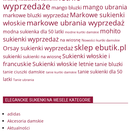
wyprzedaże
mango ubrania
mango bluzki
Markowe sukienki
markowe bluzki wyprzedaż
markowe ubrania wyprzedaż
włoskie
mohito
modna sukienka dla 50 latki
modne kurtki damskie
sukienki wyprzedaż
na wiosnę
Nowości kurtki damskie
sklep ebutik.pl
Orsay sukienki wyprzedaż
Sukienki włoskie i
sukienki
sukienki na wiosnę
francuskie
Sukienki włoskie letnie
tanie bluzki
tanie sukienki dla 50
tanie ciuszki damskie
tanie kurtki damskie
latki
Tanie ubrania
ELEGANCKIE SUKIENKI NA WESELE KATEGORIE
adidas
Akcesoria damskie
Aktualności