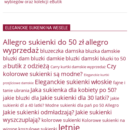
wybiegów oraz kolekcji eButik
ELEGANCKIE SUKIENKI NA WESELE
Allegro sukienki do 50 zł
allegro
wyprzedaż
bluzeczka damska
bluzka damskie
bluzki damkie
bluzki dam
bluzki damski
bluzki to 50
butik z odzieżą
Czy
zł
Carry kurtki damskie wyprzedaż
kolorowe sukienki są modne?
Eleganckie kurtki
Eleganckie sukienki włoskie
fajne i
przejściowe damskie
Jaka sukienka dla kobiety po 50?
tanie ubrania
Jakie sukienki dla 30 latki?
jakie bluzki dla
jakie
sukienki dl a 40 latki? Modne sukienki dla pań po 50 Allegro
Jakie sukienki odmładzają?
Jakie sukienki
wyszczuplają?
kolorowe sukienki
Kolorowe sukienki na
letnie
wiosnę
koszulowe sukienki