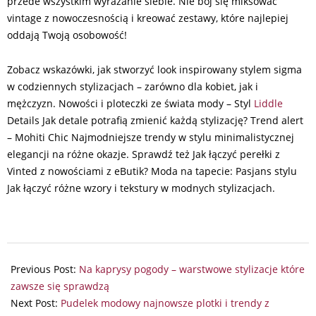
przede wszystkim wyrażanie siebie. Nie bój się miksować
vintage z nowoczesnością i kreować zestawy, które najlepiej
oddają Twoją osobowość!
Zobacz wskazówki, jak stworzyć look inspirowany stylem sigma
w codziennych stylizacjach – zarówno dla kobiet, jak i
mężczyzn. Nowości i ploteczki ze świata mody – Styl
Liddle
Details Jak detale potrafią zmienić każdą stylizację? Trend alert
– Mohiti Chic Najmodniejsze trendy w stylu minimalistycznej
elegancji na różne okazje. Sprawdź też Jak łączyć perełki z
Vinted z nowościami z eButik? Moda na tapecie: Pasjans stylu
Jak łączyć różne wzory i tekstury w modnych stylizacjach.
2024-
12-
Previous Post:
Na kaprysy pogody – warstwowe stylizacje które
27
zawsze się sprawdzą
Next Post:
Pudelek modowy najnowsze plotki i trendy z