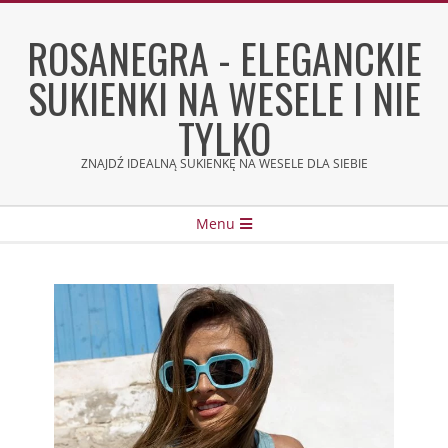
Skip
to
ROSANEGRA - ELEGANCKIE
content
SUKIENKI NA WESELE I NIE
TYLKO
ZNAJDŹ IDEALNĄ SUKIENKĘ NA WESELE DLA SIEBIE
Secondary
Menu
Navigation
Menu