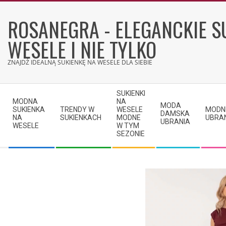
Skip
to
ROSANEGRA - ELEGANCKIE S
content
WESELE I NIE TYLKO
ZNAJDŹ IDEALNĄ SUKIENKĘ NA WESELE DLA SIEBIE
Secondary
SUKIENKI
Navigation
MODNA
NA
MODA
SUKIENKA
TRENDY W
WESELE
MODN
Menu
DAMSKA
NA
SUKIENKACH
MODNE
UBRA
UBRANIA
WESELE
W TYM
SEZONIE