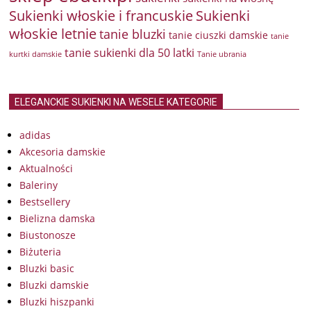
Sukienki włoskie i francuskie
Sukienki
włoskie letnie
tanie bluzki
tanie ciuszki damskie
tanie
tanie sukienki dla 50 latki
kurtki damskie
Tanie ubrania
ELEGANCKIE SUKIENKI NA WESELE KATEGORIE
adidas
Akcesoria damskie
Aktualności
Baleriny
Bestsellery
Bielizna damska
Biustonosze
Biżuteria
Bluzki basic
Bluzki damskie
Bluzki hiszpanki