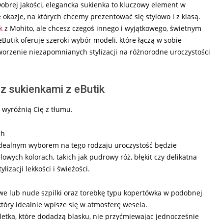
Dobrej jakości, elegancka sukienka to kluczowy element w
e okazje, na których chcemy prezentować się stylowo i z klasą.
k
z Mohito, ale chcesz czegoś innego i wyjątkowego, świetnym
eButik oferuje szeroki wybór modeli, które łączą w sobie
worzenie niezapomnianych stylizacji na różnorodne uroczystości
i z sukienkami z eButik
 wyróżnią Cię z tłumu.
ch
a idealnym wyborem na tego rodzaju uroczystość będzie
owych kolorach, takich jak pudrowy róż, błękit czy delikatna
izacji lekkości i świeżości.
we lub nude szpilki oraz torebkę typu kopertówka w podobnej
który idealnie wpisze się w atmosferę wesela.
soletka, które dodadzą blasku, nie przyćmiewając jednocześnie