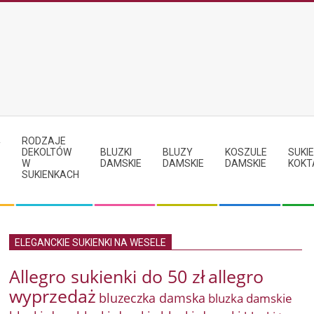
RODZAJE
Y
DEKOLTÓW
BLUZKI
BLUZY
KOSZULE
SUKIE
W
DAMSKIE
DAMSKIE
DAMSKIE
KOKT
SUKIENKACH
ELEGANCKIE SUKIENKI NA WESELE
Allegro sukienki do 50 zł
allegro
wyprzedaż
bluzeczka damska
bluzka damskie