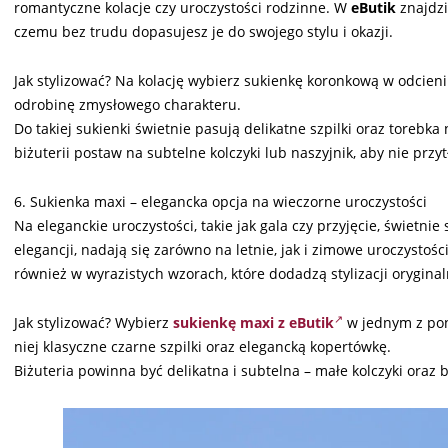
romantyczne kolacje czy uroczystości rodzinne. W
eButik
znajdz
czemu bez trudu dopasujesz je do swojego stylu i okazji.
Jak stylizować? Na kolację wybierz sukienkę koronkową w odcieniu 
odrobinę zmysłowego charakteru.
Do takiej sukienki świetnie pasują delikatne szpilki oraz torebk
biżuterii postaw na subtelne kolczyki lub naszyjnik, aby nie przytł
6. Sukienka maxi – elegancka opcja na wieczorne uroczystości
Na eleganckie uroczystości, takie jak gala czy przyjęcie, świetnie
elegancji, nadają się zarówno na letnie, jak i zimowe uroczystośc
również w wyrazistych wzorach, które dodadzą stylizacji oryginal
Jak stylizować? Wybierz
sukienkę maxi z eButik
w jednym z pona
niej klasyczne czarne szpilki oraz elegancką kopertówkę.
Biżuteria powinna być delikatna i subtelna – małe kolczyki oraz b