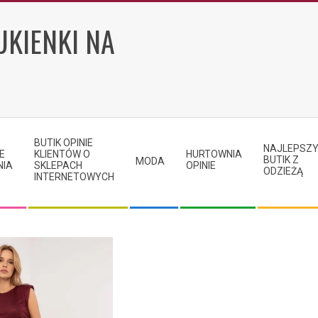
UKIENKI NA
BUTIK OPINIE
NAJLEPSZ
E
KLIENTÓW O
HURTOWNIA
BUTIK Z
MODA
NIA
SKLEPACH
OPINIE
ODZIEŻĄ
INTERNETOWYCH