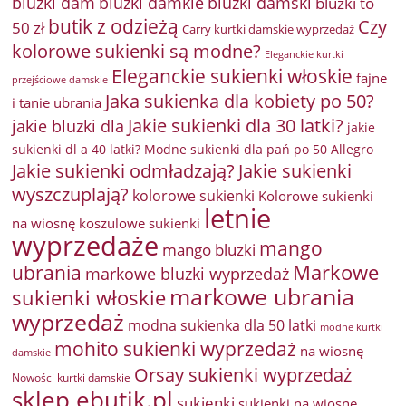
bluzki damkie
bluzki dam
bluzki damski
bluzki to
butik z odzieżą
Czy
50 zł
Carry kurtki damskie wyprzedaż
kolorowe sukienki są modne?
Eleganckie kurtki
Eleganckie sukienki włoskie
fajne
przejściowe damskie
Jaka sukienka dla kobiety po 50?
i tanie ubrania
Jakie sukienki dla 30 latki?
jakie bluzki dla
jakie
sukienki dl a 40 latki? Modne sukienki dla pań po 50 Allegro
Jakie sukienki odmładzają?
Jakie sukienki
wyszczuplają?
kolorowe sukienki
Kolorowe sukienki
letnie
na wiosnę
koszulowe sukienki
wyprzedaże
mango
mango bluzki
Markowe
ubrania
markowe bluzki wyprzedaż
markowe ubrania
sukienki włoskie
wyprzedaż
modna sukienka dla 50 latki
modne kurtki
mohito sukienki wyprzedaż
na wiosnę
damskie
Orsay sukienki wyprzedaż
Nowości kurtki damskie
sklep ebutik.pl
sukienki
sukienki na wiosnę