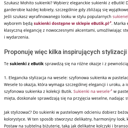
Szukasz Mohito sukienki? Wybierz eleganckie sukienki z eButik! 
garderobie każdej kobiety, szczególnie gdy zbliżają się wyjątkow
Jeśli szukasz wyrafinowanego looku w stylu popularnych
sukiene
wyborem będą
sukienki dostępne w sklepie eButik.pl
. Marka 
klasyczną elegancję z nowoczesnymi akcentami, umożliwiając st
i wydarzenia.
Proponuję więc kilka inspirujących stylizacj
Te
sukienki z eButik
sprawdzą się na różne okazje i z pewnością
1. Elegancka stylizacja na wesele: szyfonowa sukienka w pastela
Wesele to okazja, która wymaga szczególnej elegancji i uroku, 
szyfonowa sukienka z kolekcji Butik.
Sukienki na wesele
w pastel
mięta, doskonale sprawdzają się na przyjęcia weselne, nadając styl
Jak stylizować? Do sukienki w pastelowym odcieniu dobierz beżo
kolorystyce. W ten sposób stworzysz delikatny, harmonijny look, 
Postaw na subtelną biżuterię, taką jak delikatne kolczyki i bran