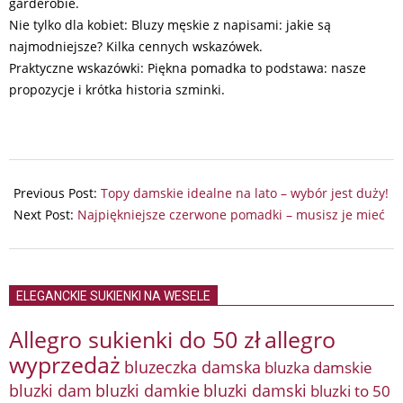
garderobie.
Nie tylko dla kobiet: Bluzy męskie z napisami: jakie są
najmodniejsze? Kilka cennych wskazówek.
Praktyczne wskazówki: Piękna pomadka to podstawa: nasze
propozycje i krótka historia szminki.
2025-
07-
Previous Post:
Topy damskie idealne na lato – wybór jest duży!
29
Next Post:
Najpiękniejsze czerwone pomadki – musisz je mieć
ELEGANCKIE SUKIENKI NA WESELE
Allegro sukienki do 50 zł
allegro
wyprzedaż
bluzeczka damska
bluzka damskie
bluzki damkie
bluzki dam
bluzki damski
bluzki to 50