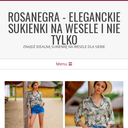
Skip
to
ROSANEGRA - ELEGANCKIE
content
SUKIENKI NA WESELE I NIE
TYLKO
ZNAJDŹ IDEALNĄ SUKIENKĘ NA WESELE DLA SIEBIE
Secondary
Menu
Navigation
Menu