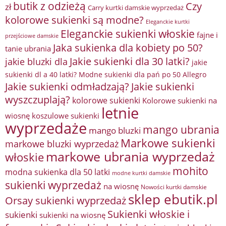
butik z odzieżą
Czy
zł
Carry kurtki damskie wyprzedaż
kolorowe sukienki są modne?
Eleganckie kurtki
Eleganckie sukienki włoskie
fajne i
przejściowe damskie
Jaka sukienka dla kobiety po 50?
tanie ubrania
Jakie sukienki dla 30 latki?
jakie bluzki dla
jakie
sukienki dl a 40 latki? Modne sukienki dla pań po 50 Allegro
Jakie sukienki odmładzają?
Jakie sukienki
wyszczuplają?
kolorowe sukienki
Kolorowe sukienki na
letnie
wiosnę
koszulowe sukienki
wyprzedaże
mango ubrania
mango bluzki
Markowe sukienki
markowe bluzki wyprzedaż
markowe ubrania wyprzedaż
włoskie
mohito
modna sukienka dla 50 latki
modne kurtki damskie
sukienki wyprzedaż
na wiosnę
Nowości kurtki damskie
sklep ebutik.pl
Orsay sukienki wyprzedaż
Sukienki włoskie i
sukienki
sukienki na wiosnę