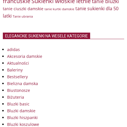
francuskie
Sukienki włoskie letnie
tanie bluzki
tanie sukienki dla 50
tanie ciuszki damskie
tanie kurtki damskie
latki
Tanie ubrania
ELEGANCKIE SUKIENKI NA WESELE KATEGORIE
adidas
Akcesoria damskie
Aktualności
Baleriny
Bestsellery
Bielizna damska
Biustonosze
Biżuteria
Bluzki basic
Bluzki damskie
Bluzki hiszpanki
Bluzki koszulowe