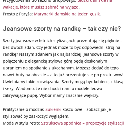
Przygotowania do sezonu urlopowego:
Bluzki damskie na
wakacje, które musisz zabrać na wyjazd
.
Prosto z Paryża:
Marynarki damskie na jeden guzik
.
Jeansowe szorty na randkę – tak czy nie?
Szorty jeansowe w letnich stylizacjach prezentują się pięknie –
bez dwóch zdań. Czy jednak może to być odpowiedni strój na
randkę? Naszym zdaniem jak najbardziej. Jeansowe szorty w
połączeniu z elegancką stylową górą będą doskonałym
ubraniem na spotkanie z ukochanym. Możesz dodać do tego
nawet buty na obcasie – a to już prezentuje się po prostu wow!
Uwielbiamy takie rozwiązania. Szorty mogą być kobiece, z klasą
i sexy. Wiadomo, że nie chodzi nam o modele ledwo
zakrywające pupę. Wybór mamy znacznie większy.
Praktycznie o modzie:
Sukienki
koszulowe – zobacz jak je
stylizować by zaskoczyć wyglądem.
Moda w stylu retro:
Sztruksowa spódnica – propozycje stylizacji