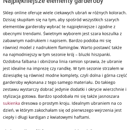
Najpiękniejsze elementy garderoby
Sklep online oferuje wiele ciekawych ubrań w różnych kolorach.
Dzisiaj skupiłam się na tym, aby spośród wszystkich szarych
elementów garderoby wybrać te najpiękniejsze i zgodne z
obecnymi trendami. Świetnym wyborem jest szara koszulka z
zabawnym nadrukiem i napisem. Bardzo podoba mi się
również model z nadrukiem flamingów. Warto postawić także
na najmodniejszy w tym sezonie krój – bluzki hiszpanki.
Ozdobna falbana i obniżona linia ramion sprawia, że ubranie
jest idealne na imprezę czy randkę. W tym sezonie strzałem w
dziesiątkę są również modne komplety, czyli dolna i górna część
garderoby wykonana z tego samego materiału. Do takiego
zestawu wystarczy dobrać jedynie dodatki i okrycie wierzchnie i
stylizacja gotowa. Bardzo spodobała mi się także jasnoszara
sukienka
dresowa o prostym kroju. Idealnym ubraniem na co
dzień, w którym zakochałam się od pierwszego wejrzenia jest
ciepły i długi kardigan z kwiatowymi haftami.