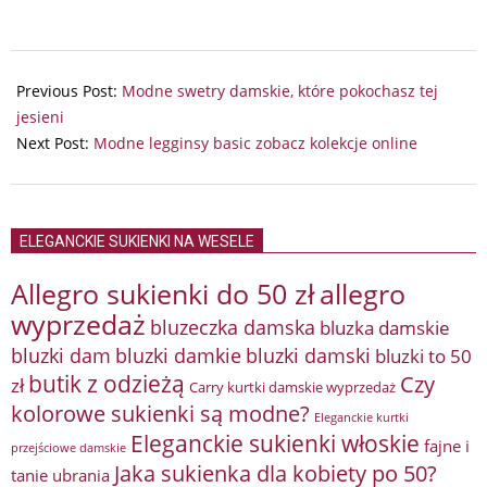
2024-
10-
Previous Post:
Modne swetry damskie, które pokochasz tej
02
jesieni
Next Post:
Modne legginsy basic zobacz kolekcje online
ELEGANCKIE SUKIENKI NA WESELE
Allegro sukienki do 50 zł
allegro
wyprzedaż
bluzeczka damska
bluzka damskie
bluzki damkie
bluzki dam
bluzki damski
bluzki to 50
butik z odzieżą
Czy
zł
Carry kurtki damskie wyprzedaż
kolorowe sukienki są modne?
Eleganckie kurtki
Eleganckie sukienki włoskie
fajne i
przejściowe damskie
Jaka sukienka dla kobiety po 50?
tanie ubrania