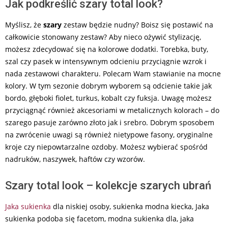
Jak podkreślić szary total look?
Myślisz, że
szary
zestaw będzie nudny? Boisz się postawić na
całkowicie stonowany zestaw? Aby nieco ożywić stylizację,
możesz zdecydować się na kolorowe dodatki. Torebka, buty,
szal czy pasek w intensywnym odcieniu przyciągnie wzrok i
nada zestawowi charakteru. Polecam Wam stawianie na mocne
kolory. W tym sezonie dobrym wyborem są odcienie takie jak
bordo, głęboki fiolet, turkus, kobalt czy fuksja. Uwagę możesz
przyciągnąć również akcesoriami w metalicznych kolorach – do
szarego pasuje zarówno złoto jak i srebro. Dobrym sposobem
na zwrócenie uwagi są również nietypowe fasony, oryginalne
kroje czy niepowtarzalne ozdoby. Możesz wybierać spośród
nadruków, naszywek, haftów czy wzorów.
Szary total look – kolekcje szarych ubrań
Jaka sukienka
dla niskiej osoby, sukienka modna kiecka, Jaka
sukienka podoba się facetom, modna sukienka dla, jaka