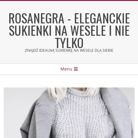
Skip
to
ROSANEGRA - ELEGANCKIE
content
SUKIENKI NA WESELE I NIE
TYLKO
ZNAJDŹ IDEALNĄ SUKIENKĘ NA WESELE DLA SIEBIE
Secondary
Menu
Navigation
Menu