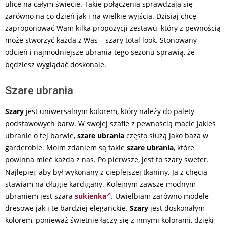
ulice na całym świecie. Takie połączenia sprawdzają się
zarówno na co dzień jak i na wielkie wyjścia. Dzisiaj chcę
zaproponować Wam kilka propozycji zestawu, który z pewnością
może stworzyć każda z Was – szary total look. Stonowany
odcień i najmodniejsze ubrania tego sezonu sprawią, że
będziesz wyglądać doskonale.
Szare ubrania
Szary
jest uniwersalnym kolorem, który należy do palety
podstawowych barw. W swojej szafie z pewnością macie jakieś
ubranie o tej barwie,
szare ubrania
często służą jako baza w
garderobie. Moim zdaniem są takie
szare ubrania
, które
powinna mieć każda z nas. Po pierwsze, jest to szary sweter.
Najlepiej, aby był wykonany z cieplejszej tkaniny. Ja z chęcią
stawiam na długie kardigany. Kolejnym zawsze modnym
ubraniem jest szara
sukienka
. Uwielbiam zarówno modele
dresowe jak i te bardziej eleganckie.
Szary
jest doskonałym
kolorem, ponieważ świetnie łączy się z innymi kolorami, dzięki