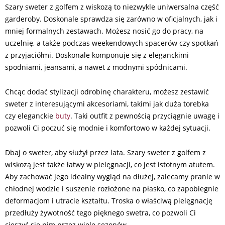
Szary sweter z golfem z wiskozą to niezwykle uniwersalna część
garderoby. Doskonale sprawdza się zarówno w oficjalnych, jak i
mniej formalnych zestawach. Możesz nosić go do pracy, na
uczelnię, a także podczas weekendowych spacerów czy spotkań
z przyjaciółmi. Doskonale komponuje się z eleganckimi
spodniami, jeansami, a nawet z modnymi spódnicami.
Chcąc dodać stylizacji odrobinę charakteru, możesz zestawić
sweter z interesującymi akcesoriami, takimi jak duża torebka
czy eleganckie
buty
. Taki outfit z pewnością przyciągnie uwagę i
pozwoli Ci poczuć się modnie i komfortowo w każdej sytuacji.
Dbaj o sweter, aby służył przez lata. Szary sweter z golfem z
wiskozą jest także łatwy w pielęgnacji, co jest istotnym atutem.
Aby zachować jego idealny wygląd na dłużej, zalecamy pranie w
chłodnej wodzie i suszenie rozłożone na płasko, co zapobiegnie
deformacjom i utracie kształtu. Troska o właściwą pielęgnację
przedłuży żywotność tego pięknego swetra, co pozwoli Ci
cieszyć się nim przez wiele sezonów.