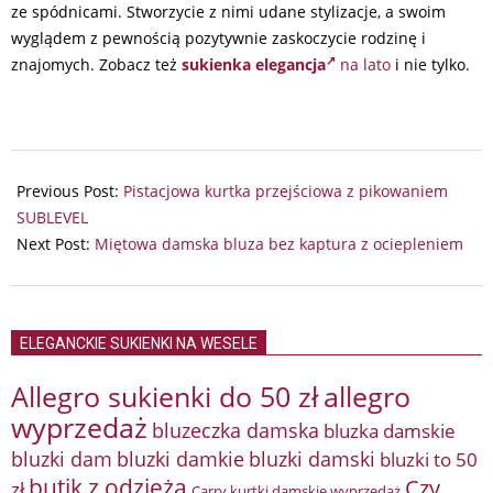
ze spódnicami. Stworzycie z nimi udane stylizacje, a swoim
wyglądem z pewnością pozytywnie zaskoczycie rodzinę i
znajomych. Zobacz też
sukienka elegancja
na lato
i nie tylko.
2024-
07-
Previous Post:
Pistacjowa kurtka przejściowa z pikowaniem
25
SUBLEVEL
Next Post:
Miętowa damska bluza bez kaptura z ociepleniem
ELEGANCKIE SUKIENKI NA WESELE
Allegro sukienki do 50 zł
allegro
wyprzedaż
bluzeczka damska
bluzka damskie
bluzki damkie
bluzki dam
bluzki damski
bluzki to 50
butik z odzieżą
Czy
zł
Carry kurtki damskie wyprzedaż