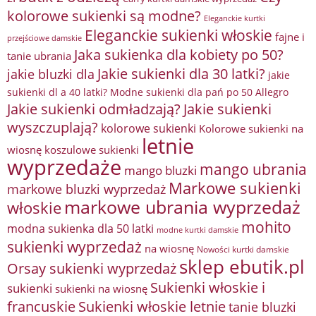
kolorowe sukienki są modne?
Eleganckie kurtki
Eleganckie sukienki włoskie
fajne i
przejściowe damskie
Jaka sukienka dla kobiety po 50?
tanie ubrania
Jakie sukienki dla 30 latki?
jakie bluzki dla
jakie
sukienki dl a 40 latki? Modne sukienki dla pań po 50 Allegro
Jakie sukienki odmładzają?
Jakie sukienki
wyszczuplają?
kolorowe sukienki
Kolorowe sukienki na
letnie
wiosnę
koszulowe sukienki
wyprzedaże
mango ubrania
mango bluzki
Markowe sukienki
markowe bluzki wyprzedaż
markowe ubrania wyprzedaż
włoskie
mohito
modna sukienka dla 50 latki
modne kurtki damskie
sukienki wyprzedaż
na wiosnę
Nowości kurtki damskie
sklep ebutik.pl
Orsay sukienki wyprzedaż
Sukienki włoskie i
sukienki
sukienki na wiosnę
francuskie
Sukienki włoskie letnie
tanie bluzki