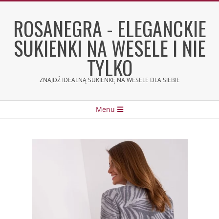
Skip
to
ROSANEGRA - ELEGANCKIE
content
SUKIENKI NA WESELE I NIE
TYLKO
ZNAJDŹ IDEALNĄ SUKIENKĘ NA WESELE DLA SIEBIE
Secondary
Menu
Navigation
Menu