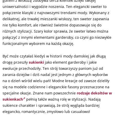
golfem z wiskozą’ zdobywa serca klientek dzięki swojej
uniwersalności i wygodzie noszenia. Ten elegancki sweter to
połączenie klasyki z najnowszymi trendami mody. Wykonany z
delikatnej, ale trwałej mieszanki wiskozy, ten sweter zapewnia
nie tylko komfort, ale również świetnie dopasowuje się do
różnych stylizacji. Szary kolor sprawia, że sweter łatwo można
połączyć z innymi elementami garderoby, co czyni go niezwykle
funkcjonalnym wyborem na każdą okazję.
Być może czytałaś kiedyś w historii mody damskiej jak długą
drogę przeszły
sukienki
jako element garderoby i jakie
ewolucje przechodziły. Ten strój towarzyszy paniom już od
zarania dziejów i dziś nadal jest jednym z głównych wyborów
na o dzień wśród wielu pań! Modne kreacje od zawsze dzieliły
się na modele codzienne i eleganckie fasony przeznaczone na
specjalne okazje. Znane nam powszechnie
rodzaje dekoltów w
sukienkach
pełnią także ważną rolę w stylizacji. Nadają
sukience charakter i sprawiają, że strój wygląda bardziej
elegancko, romantycznie, zmysłowo lub casualowo!