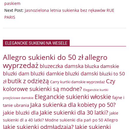
15
paskiem
Next Post:
Jasnozielona letnia sukienka bez rękawów RUE
PARIS
ELEGANCKIE SUKIENKI NA WESELE
Allegro sukienki do 50 zł
allegro
wyprzedaż
bluzeczka damska
bluzka damskie
bluzki damkie
bluzki dam
bluzki damski
bluzki to 50
butik z odzieżą
Czy
zł
Carry kurtki damskie wyprzedaż
kolorowe sukienki są modne?
Eleganckie kurtki
Eleganckie sukienki włoskie
fajne i
przejściowe damskie
Jaka sukienka dla kobiety po 50?
tanie ubrania
Jakie sukienki dla 30 latki?
jakie bluzki dla
jakie
sukienki dl a 40 latki? Modne sukienki dla pań po 50 Allegro
Jakie sukienki odmładzają?
Jakie sukienki