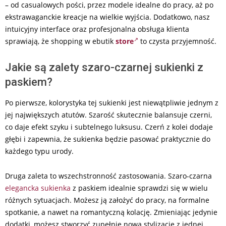
– od casualowych pości, przez modele idealne do pracy, aż po
ekstrawaganckie kreacje na wielkie wyjścia. Dodatkowo, nasz
intuicyjny interface oraz profesjonalna obsługa klienta
sprawiają, że shopping w ebutik
store
to czysta przyjemność.
Jakie są zalety szaro-czarnej sukienki z
paskiem?
Po pierwsze, kolorystyka tej sukienki jest niewątpliwie jednym z
jej największych atutów. Szarość skutecznie balansuje czerni,
co daje efekt szyku i subtelnego luksusu. Czerń z kolei dodaje
głębi i zapewnia, że sukienka będzie pasować praktycznie do
każdego typu urody.
Druga zaleta to wszechstronność zastosowania. Szaro-czarna
elegancka sukienka
z paskiem idealnie sprawdzi się w wielu
różnych sytuacjach. Możesz ją założyć do pracy, na formalne
spotkanie, a nawet na romantyczną kolację. Zmieniając jedynie
dodatki, możesz stworzyć zupełnie nową stylizację z jednej