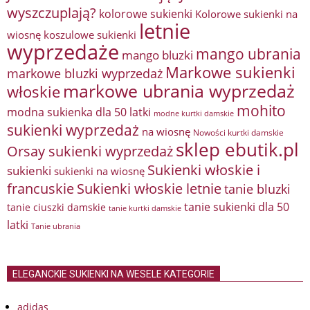
wyszczuplają?
kolorowe sukienki
Kolorowe sukienki na
letnie
wiosnę
koszulowe sukienki
wyprzedaże
mango ubrania
mango bluzki
Markowe sukienki
markowe bluzki wyprzedaż
markowe ubrania wyprzedaż
włoskie
mohito
modna sukienka dla 50 latki
modne kurtki damskie
sukienki wyprzedaż
na wiosnę
Nowości kurtki damskie
sklep ebutik.pl
Orsay sukienki wyprzedaż
Sukienki włoskie i
sukienki
sukienki na wiosnę
francuskie
Sukienki włoskie letnie
tanie bluzki
tanie sukienki dla 50
tanie ciuszki damskie
tanie kurtki damskie
latki
Tanie ubrania
ELEGANCKIE SUKIENKI NA WESELE KATEGORIE
adidas