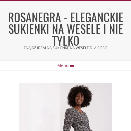
Skip
to
ROSANEGRA - ELEGANCKIE
content
SUKIENKI NA WESELE I NIE
TYLKO
ZNAJDŹ IDEALNĄ SUKIENKĘ NA WESELE DLA SIEBIE
Secondary
Menu
Navigation
Menu