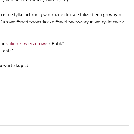
e nie tylko ochronią w mroźne dni, ale także będą głównym
ażurowe #swetrywwarkocze #swetrywewzory #swetryzimowe z
rać
sukienki wieczorowe
z Butik?
 topie?
o warto kupić?