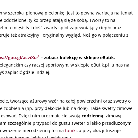
 w szeroką, pionową plecionkę. Jest to pewna wariacja na temat
 oddzielone, tylko przeplatają się ze sobą. Tworzy to na
l ma mięsisty i dość zwarty splot zapewniający ciepło oraz
eruje też atrakcyjny i oryginalny wygląd. Noś go w połączeniu z
ps://goo.gl/acviXu
– zobacz kolekcję w sklepie eButik.
eleganckim czy raczej sportowym, w sklepie eButik.pl u nas na
ś zapłacić gdzie indziej.
ocie, tworzące ażurowy wzór na całej powierzchni oraz swetry o
e zdobienia (np. przy dekolcie lub na dole). Takie swetry zimowe
eresować. Dzięki nim urozmaicicie swoją
codzienną
zimową
Nam szczególnie przypadł do gustu sweter o lekko przedłużonym
bi wrażenie niecodzienną formą
tuniki
, a przy okazji tuszuje
rzy tym bardzo kobiecy i wdzięczny.