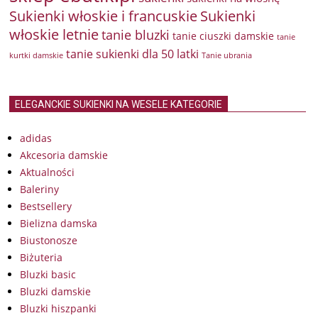
Sukienki włoskie i francuskie
Sukienki
włoskie letnie
tanie bluzki
tanie ciuszki damskie
tanie
tanie sukienki dla 50 latki
kurtki damskie
Tanie ubrania
ELEGANCKIE SUKIENKI NA WESELE KATEGORIE
adidas
Akcesoria damskie
Aktualności
Baleriny
Bestsellery
Bielizna damska
Biustonosze
Biżuteria
Bluzki basic
Bluzki damskie
Bluzki hiszpanki