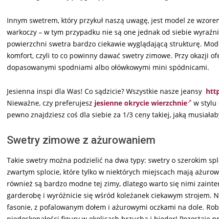
Innym swetrem, który przykuł naszą uwagę, jest model ze wzorem
warkoczy – w tym przypadku nie są one jednak od siebie wyraźnie
powierzchni swetra bardzo ciekawie wyglądającą strukturę. Mode
komfort, czyli to co powinny dawać swetry zimowe. Przy okazji of
dopasowanymi spodniami albo ołówkowymi mini spódnicami.
Jesienna inspi dla Was! Co sądzicie? Wszystkie nasze jeansy
htt
Nieważne, czy preferujesz
jesienne okrycie wierzchnie
w stylu 
pewno znajdziesz coś dla siebie za 1/3 ceny takiej, jaką musiałaby
Swetry zimowe z ażurowaniem
Takie swetry można podzielić na dwa typy: swetry o szerokim spl
zwartym splocie, które tylko w niektórych miejscach mają ażurow
również są bardzo modne tej zimy, dlatego warto się nimi zaint
garderobę i wyróżnicie się wśród koleżanek ciekawym strojem. 
fasonie, z pofalowanym dołem i ażurowymi oczkami na dole. Ro
niedoskonałości figury w okolicach brzucha i bioder! Pozostaje p