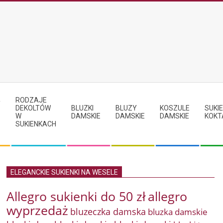
RODZAJE
Y
DEKOLTÓW
BLUZKI
BLUZY
KOSZULE
SUKIE
W
DAMSKIE
DAMSKIE
DAMSKIE
KOKT
SUKIENKACH
ELEGANCKIE SUKIENKI NA WESELE
Allegro sukienki do 50 zł
allegro
wyprzedaż
bluzeczka damska
bluzka damskie