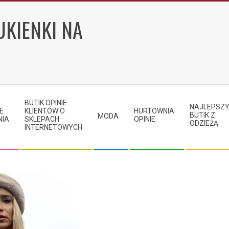
UKIENKI NA
BUTIK OPINIE
NAJLEPSZ
E
KLIENTÓW O
HURTOWNIA
BUTIK Z
MODA
NIA
SKLEPACH
OPINIE
ODZIEŻĄ
INTERNETOWYCH