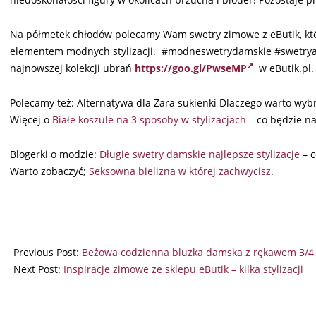
Na półmetek chłodów polecamy Wam swetry zimowe z eButik, któr
elementem modnych stylizacji. #modneswetrydamskie #swetry
najnowszej kolekcji ubrań
https://goo.gl/PwseMP
w eButik.pl.
Polecamy też: Alternatywa dla Zara sukienki Dlaczego warto wyb
Więcej o
Białe koszule na 3 sposoby w stylizacjach
– co będzie na
Blogerki o modzie:
Długie swetry damskie najlepsze stylizacje
– c
Warto zobaczyć;
Seksowna bielizna w której zachwycisz
.
2025-
09-
Previous Post:
Beżowa codzienna bluzka damska z rękawem 3/4
15
Next Post:
Inspiracje zimowe ze sklepu eButik – kilka stylizacji