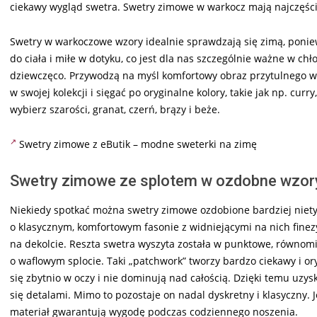
ciekawy wygląd swetra. Swetry zimowe w warkocz mają najczęście
Swetry w warkoczowe wzory idealnie sprawdzają się zimą, poniew
do ciała i miłe w dotyku, co jest dla nas szczególnie ważne w c
dziewczęco. Przywodzą na myśl komfortowy obraz przytulnego w
w swojej kolekcji i sięgać po oryginalne kolory, takie jak np. curr
wybierz szarości, granat, czerń, brązy i beże.
Swetry zimowe z eButik – modne sweterki na zimę
Swetry zimowe ze splotem w ozdobne wzor
Niekiedy spotkać można swetry zimowe ozdobione bardziej niety
o klasycznym, komfortowym fasonie z widniejącymi na nich fine
na dekolcie. Reszta swetra wyszyta została w punktowe, równomi
o waflowym splocie. Taki „patchwork” tworzy bardzo ciekawy i ory
się zbytnio w oczy i nie dominują nad całością. Dzięki temu uzys
się detalami. Mimo to pozostaje on nadal dyskretny i klasyczny.
materiał gwarantują wygodę podczas codziennego noszenia.