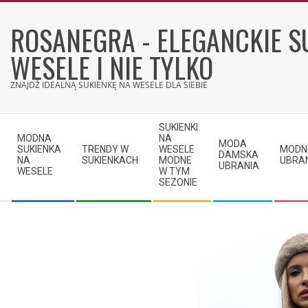
Skip
to
ROSANEGRA - ELEGANCKIE S
content
WESELE I NIE TYLKO
ZNAJDŹ IDEALNĄ SUKIENKĘ NA WESELE DLA SIEBIE
Secondary
SUKIENKI
Navigation
MODNA
NA
MODA
SUKIENKA
TRENDY W
WESELE
MODN
Menu
DAMSKA
NA
SUKIENKACH
MODNE
UBRA
UBRANIA
WESELE
W TYM
SEZONIE