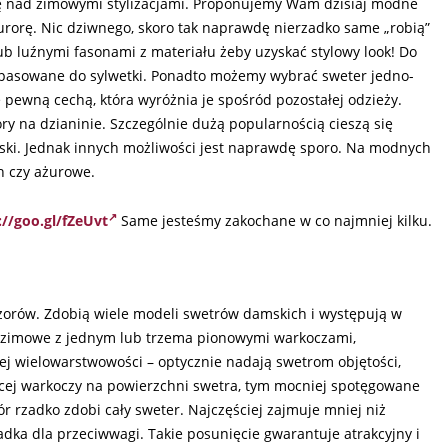
ę nad zimowymi stylizacjami. Proponujemy Wam dzisiaj modne
furorę. Nic dziwnego, skoro tak naprawdę nierzadko same „robią”
lub luźnymi fasonami z materiału żeby uzyskać stylowy look! Do
dopasowane do sylwetki. Ponadto możemy wybrać sweter jedno-
e pewną cechą, która wyróżnia je spośród pozostałej odzieży.
ry na dzianinie. Szczególnie dużą popularnością cieszą się
aski. Jednak innych możliwości jest naprawdę sporo. Na modnych
h czy ażurowe.
://goo.gl/fZeUvt
Same jesteśmy zakochane w co najmniej kilku.
orów. Zdobią wiele modeli swetrów damskich i występują w
try zimowe z jednym lub trzema pionowymi warkoczami,
jej wielowarstwowości – optycznie nadają swetrom objętości,
ęcej warkoczy na powierzchni swetra, tym mocniej spotęgowane
r rzadko zdobi cały sweter. Najczęściej zajmuje mniej niż
adka dla przeciwwagi. Takie posunięcie gwarantuje atrakcyjny i