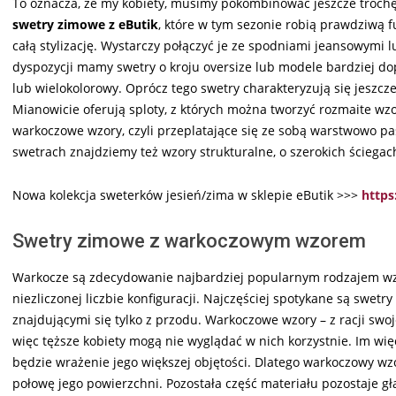
To oznacza, że my kobiety, musimy pokombinować jeszcze troch
swetry zimowe z eButik
, które w tym sezonie robią prawdziwą 
całą stylizację. Wystarczy połączyć je ze spodniami jeansowymi 
dyspozycji mamy swetry o kroju oversize lub modele bardziej 
lub wielokolorowy. Oprócz tego swetry charakteryzują się jeszcz
Mianowicie oferują sploty, z których można tworzyć rozmaite wzo
warkoczowe wzory, czyli przeplatające się ze sobą warstwowo p
swetrach znajdziemy też wzory strukturalne, o szerokich ściegac
Nowa kolekcja sweterków jesień/zima w sklepie eButik >>>
https
Swetry zimowe z warkoczowym wzorem
Warkocze są zdecydowanie najbardziej popularnym rodzajem wz
niezliczonej liczbie konfiguracji. Najczęściej spotykane są swe
znajdującymi się tylko z przodu. Warkoczowe wzory – z racji swo
więc tęższe kobiety mogą nie wyglądać w nich korzystnie. Im wi
będzie wrażenie jego większej objętości. Dlatego warkoczowy wzó
połowę jego powierzchni. Pozostała część materiału pozostaje gł