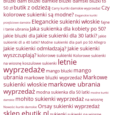
bluzki damkie
bluzki dam
bluzki damski
bluzki to
butik z odzieżą
Czy
50 zł
Carry kurtki damskie wyprzedaż
kolorowe sukienki są modne?
Eleganckie kurtki
Eleganckie sukienki włoskie
fajne
przejściowe damskie
Jaka sukienka dla kobiety po 50?
i tanie ubrania
Jakie sukienki dla 30 latki?
jakie bluzki dla
jakie
sukienki dl a 40 latki? Modne sukienki dla pań po 50 Allegro
Jakie sukienki odmładzają?
Jakie sukienki
wyszczuplają?
kolorowe sukienki
Kolorowe sukienki
letnie
na wiosnę
koszulowe sukienki
wyprzedaże
mango
mango bluzki
Markowe
ubrania
markowe bluzki wyprzedaż
markowe ubrania
sukienki włoskie
wyprzedaż
modna sukienka dla 50 latki
modne kurtki
mohito sukienki wyprzedaż
na wiosnę
damskie
Orsay sukienki wyprzedaż
Nowości kurtki damskie
sklep ebutik.pl
sukienki
sukienki na wiosnę