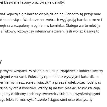
j klasyczne fasony oraz okrągłe dekolty.
aż kojarzą się z bardzo ciepłą dzianiną. Ponadto są przyjemne
hłodne miesiące. Warkocze na swetrach wyglądają bardzo uroczo i
nętrza z rozpalonym ogniem w kominku. Dlatego warto mieć je
y, śliwkowy, różowy czy intensywna zieleń. Jeśli wolisz klasykę to
y
powymi wzorami. W sklepie eButik.pl znajdziecie kobiece swetry
zyjnymi wzorkami. Polecamy np. model z wyszytymi kokardkami
ernie rozmieszczone „gwiazdki”, a przez środek przechodzi pas
ginalny efekt końcowy. Wzory są na tyle płaskie, że nie rzucają
kujemy delikatny i kobiecy sweterek z subtelnie wyróżniającymi
 Jego lekka forma, wykończenie ściągaczami oraz elastyczny