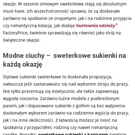
okazje. W sezonie zimowym sweterkowe stają się absolutnym
must-have. Ich wszechstronność sprawia, że są doskonałe
zarówno na spotkanie ze znajomymi, jak i na rodzinne przyjęcia
czy romantyczną kolację. Jak dodaje
hurtownia odzieży
FactoryPrice, świetnie sprawdzają się również jako strój na
świąteczne okazje.
Modne ciuchy – sweterkowe sukienki na
każdą okazję
Stylowe sukienki sweterkowe to doskonała propozycja,
zwłaszcza jeśli zastanawiasz się nad wyborem stroju do pracy.
Nie tylko prezentują się estetycznie, ale także zapewniają
wygodę noszenia. Zarówno luźne modele z podkreślonym
pasem, jak i dopasowane sukienki z golfem są bez wątpienia
doskonałym wyborem zarówno na codzienne wyjścia do pracy,
jak i na inne okoliczności. Z łatwością możesz je nosić na
spotkania z przyjaciółmi, rodziną czy nawet romantyczną
randkę. Ponadto,
sweterkowe sukienki z kapturem
świetnie