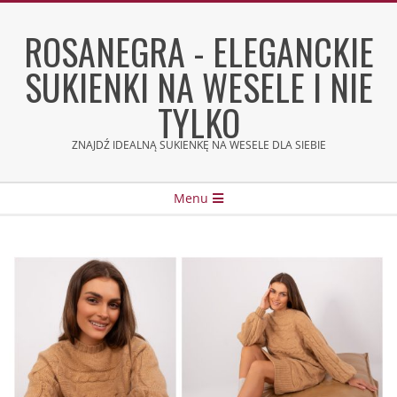
Skip
to
ROSANEGRA - ELEGANCKIE
content
SUKIENKI NA WESELE I NIE
TYLKO
ZNAJDŹ IDEALNĄ SUKIENKĘ NA WESELE DLA SIEBIE
Secondary
Menu
Navigation
Menu