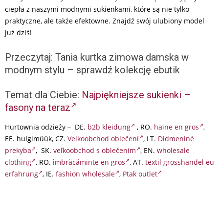
ciepła z naszymi modnymi sukienkami, które są nie tylko
praktyczne, ale także efektowne. Znajdź swój ulubiony model
już dziś!
Przeczytaj:
Tania kurtka zimowa damska w
modnym stylu – sprawdź kolekcję ebutik
Temat dla Ciebie:
Najpiękniejsze sukienki –
fasony na teraz
Hurtownia odzieży – DE.
b2b kleidung
, RO.
haine en gros
,
EE. hulgimüük, CZ.
Velkoobchod oblečení
, LT.
Didmeninė
prekyba
, SK.
veľkoobchod s oblečením
, EN.
wholesale
clothing
, RO.
îmbrăcăminte en gros
, AT.
textil grosshandel eu
erfahrung
, IE.
fashion wholesale
,
Ptak outlet