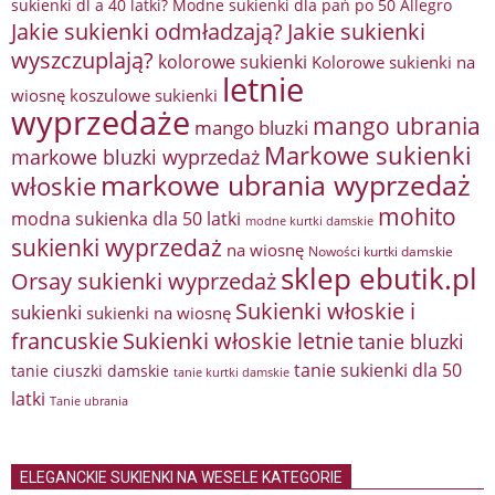
sukienki dl a 40 latki? Modne sukienki dla pań po 50 Allegro
Jakie sukienki odmładzają?
Jakie sukienki
wyszczuplają?
kolorowe sukienki
Kolorowe sukienki na
letnie
wiosnę
koszulowe sukienki
wyprzedaże
mango ubrania
mango bluzki
Markowe sukienki
markowe bluzki wyprzedaż
markowe ubrania wyprzedaż
włoskie
mohito
modna sukienka dla 50 latki
modne kurtki damskie
sukienki wyprzedaż
na wiosnę
Nowości kurtki damskie
sklep ebutik.pl
Orsay sukienki wyprzedaż
Sukienki włoskie i
sukienki
sukienki na wiosnę
francuskie
Sukienki włoskie letnie
tanie bluzki
tanie sukienki dla 50
tanie ciuszki damskie
tanie kurtki damskie
latki
Tanie ubrania
ELEGANCKIE SUKIENKI NA WESELE KATEGORIE