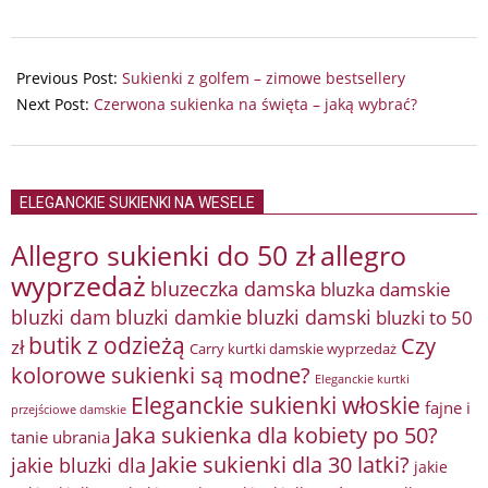
2023-
12-
Previous Post:
Sukienki z golfem – zimowe bestsellery
20
Next Post:
Czerwona sukienka na święta – jaką wybrać?
ELEGANCKIE SUKIENKI NA WESELE
Allegro sukienki do 50 zł
allegro
wyprzedaż
bluzeczka damska
bluzka damskie
bluzki damkie
bluzki dam
bluzki damski
bluzki to 50
butik z odzieżą
Czy
zł
Carry kurtki damskie wyprzedaż
kolorowe sukienki są modne?
Eleganckie kurtki
Eleganckie sukienki włoskie
fajne i
przejściowe damskie
Jaka sukienka dla kobiety po 50?
tanie ubrania
Jakie sukienki dla 30 latki?
jakie bluzki dla
jakie