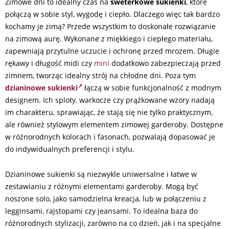
Zimowe dni to idealny czas na
sweterkowe sukienki
, które
połączą w sobie styl, wygodę i ciepło. Dlaczego więc tak bardzo
kochamy je zimą? Przede wszystkim to doskonałe rozwiązanie
na zimową aurę. Wykonane z miękkiego i ciepłego materiału,
zapewniają przytulne uczucie i ochronę przed mrozem. Długie
rękawy i długość midi czy
mini
dodatkowo zabezpieczają przed
zimnem, tworząc idealny strój na chłodne dni. Poza tym
dzianinowe sukienki
łączą w sobie funkcjonalność z modnym
designem. Ich sploty, warkocze czy prążkowane wzory nadają
im charakteru, sprawiając, że stają się nie tylko praktycznym,
ale również stylowym elementem zimowej garderoby. Dostępne
w różnorodnych kolorach i fasonach, pozwalają dopasować je
do indywidualnych preferencji i stylu.
Dzianinowe sukienki są niezwykle uniwersalne i łatwe w
zestawianiu z różnymi elementami garderoby. Mogą być
noszone solo, jako samodzielna kreacja, lub w połączeniu z
legginsami, rajstopami czy jeansami. To idealna baza do
różnorodnych stylizacji, zarówno na co dzień, jak i na specjalne