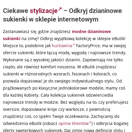
Ciekawe
stylizacje
– Odkryj dzianinowe
sukienki w sklepie internetowym
Zastanawiasz się, gdzie znajdziesz
modne dzianinowe
sukienki
na zimę? Odkryj wyjątkową kolekcję w sklepie eButik!
Miejsce to, podobnie jak
hurtownia
FactoryPrice, ma w swojej
ofercie sukienki, które łączą modę, wygodę i najnowsze trendy.
Wykonane są z wysokiej jakości dzianin. Zapewniają nie tylko
ciepło, ale również komfort noszenia. W eButik znajdziesz
sukienki w różnorodnych wzorach, fasonach i kolorach, co
pozwala dopasować je do swojego indywidualnego stylu. Od
prążkowanych po klasyczne jednokolorowe modele, mamy coś
dla każdej kobiety. Cała kolekcja sukienek odzwierciedla
najnowsze trendy w modzie. Bez względu na to, czy preferujesz
oversize, dopasowane kroje czy warkocze, z pewnością
znajdziesz coś, co spełni Twoje oczekiwania. Zachęcamy do
odwiedzenia eButik (zobacz
opinie klientów
) i odkrycia bogatej
oferty sweterkowych sukienek. Daj zimie nową definicję stylu i