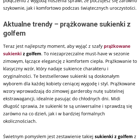
połączeniu z wygodą noszenia sprawi, że poczujesz się zarówno
szykownie, jak i komfortowo podczas świątecznych uroczystości.
Aktualne trendy – prążkowane sukienki z
golfem
Teraz jest najlepszty moment, aby wyjąć z szafy
prążkowane
sukienki
z golfem
. To niezaprzeczalne must-have w sezonie
zimowym, łączące elegancję z komfortem ciepła. Prążkowanie to
klasyczny wzór, który nadaje sukience charakteru i
oryginalności. Te bestsellerowe
sukienki
są doskonałym
wyborem dla każdej kobiety ceniącej wygodę i styl. Prążkowane
wzory wprowadzają do zimowej garderoby nutę subtelnej
ekstrawagancji, idealnie pasując do chłodnych dni. Midi
długość sprawia, że sukienki te są uniwersalne i sprawdzą się
zarówno na co dzień, jak i w bardziej formalnych
okolicznościach.
Świetnym pomysłem jest zestawienie takiej
sukienki z golfem
z