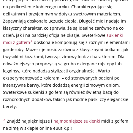
na podkreślenie kobiecego uroku. Charakteryzujące się
delikatnym i przyjemnym w dotyku swetrowym materiałem.
Zapewniają doskonałe uczucie ciepła. Długość midi nadaje im
klasyczny charakter, co sprawia, że są idealne zarówno na co
dzień, jak i na bardziej oficjalne okazje. Sweterkowe
sukienki
midi z golfem
doskonale komponują się z różnymi elementami
garderoby. Możesz je nosić zarówno z klasycznymi botkami, jak
i wysokimi kozakami, tworząc zimowy look z charakterem. Dla
odważniejszych propozycją są grubo dziergane rajstopy lub
legginsy, które nadadzą stylizacji oryginalności. Warto
eksperymentować z kolorami – od stonowanych odcieni po
intensywne barwy, które dodadzą energii zimowym dniom.
Sweterkowe sukienki z golfem są również świetną bazą do
różnorodnych dodatków, takich jak modne paski czy eleganckie
berety.
Znajdź najpiękniejsze i
najmodniejsze sukienki
midi z golfem
na zimę w sklepie online eButik.pl!