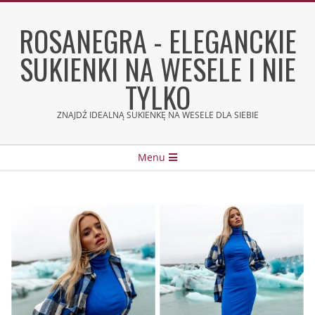
Skip
to
ROSANEGRA - ELEGANCKIE
content
SUKIENKI NA WESELE I NIE
TYLKO
ZNAJDŹ IDEALNĄ SUKIENKĘ NA WESELE DLA SIEBIE
Secondary
Menu
Navigation
Menu