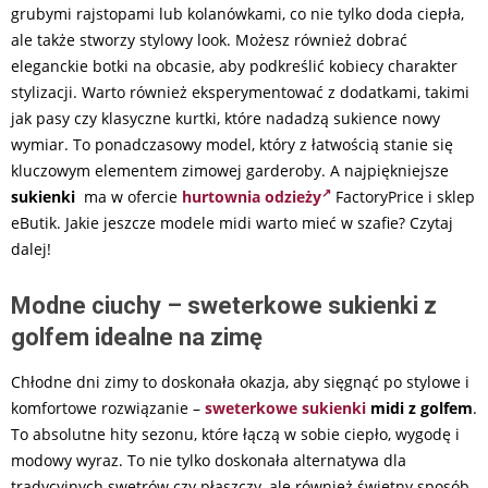
grubymi rajstopami lub kolanówkami, co nie tylko doda ciepła,
ale także stworzy stylowy look. Możesz również dobrać
eleganckie botki na obcasie, aby podkreślić kobiecy charakter
stylizacji. Warto również eksperymentować z dodatkami, takimi
jak pasy czy klasyczne kurtki, które nadadzą sukience nowy
wymiar. To ponadczasowy model, który z łatwością stanie się
kluczowym elementem zimowej garderoby. A najpiękniejsze
sukienki
ma w ofercie
hurtownia odzieży
FactoryPrice i sklep
eButik. Jakie jeszcze modele midi warto mieć w szafie? Czytaj
dalej!
Modne ciuchy – sweterkowe sukienki z
golfem idealne na zimę
Chłodne dni zimy to doskonała okazja, aby sięgnąć po stylowe i
komfortowe rozwiązanie –
sweterkowe sukienki
midi z golfem
.
To absolutne hity sezonu, które łączą w sobie ciepło, wygodę i
modowy wyraz. To nie tylko doskonała alternatywa dla
tradycyjnych swetrów czy płaszczy, ale również świetny sposób