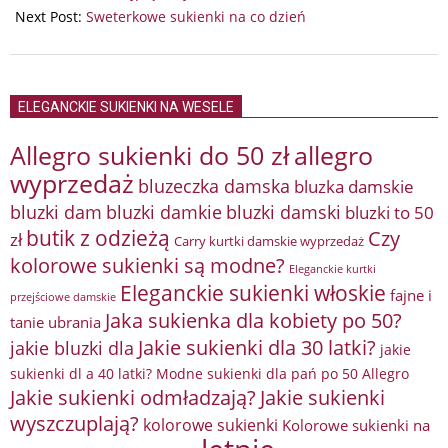
18
Next Post:
Sweterkowe sukienki na co dzień
ELEGANCKIE SUKIENKI NA WESELE
Allegro sukienki do 50 zł
allegro
wyprzedaż
bluzeczka damska
bluzka damskie
bluzki damkie
bluzki dam
bluzki damski
bluzki to 50
butik z odzieżą
Czy
zł
Carry kurtki damskie wyprzedaż
kolorowe sukienki są modne?
Eleganckie kurtki
Eleganckie sukienki włoskie
fajne i
przejściowe damskie
Jaka sukienka dla kobiety po 50?
tanie ubrania
Jakie sukienki dla 30 latki?
jakie bluzki dla
jakie
sukienki dl a 40 latki? Modne sukienki dla pań po 50 Allegro
Jakie sukienki odmładzają?
Jakie sukienki
wyszczuplają?
kolorowe sukienki
Kolorowe sukienki na