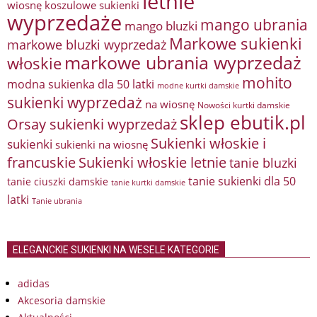
letnie
wiosnę
koszulowe sukienki
wyprzedaże
mango ubrania
mango bluzki
Markowe sukienki
markowe bluzki wyprzedaż
markowe ubrania wyprzedaż
włoskie
mohito
modna sukienka dla 50 latki
modne kurtki damskie
sukienki wyprzedaż
na wiosnę
Nowości kurtki damskie
sklep ebutik.pl
Orsay sukienki wyprzedaż
Sukienki włoskie i
sukienki
sukienki na wiosnę
francuskie
Sukienki włoskie letnie
tanie bluzki
tanie sukienki dla 50
tanie ciuszki damskie
tanie kurtki damskie
latki
Tanie ubrania
ELEGANCKIE SUKIENKI NA WESELE KATEGORIE
adidas
Akcesoria damskie