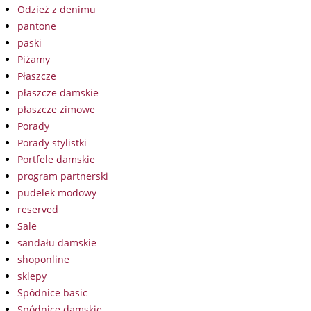
Odzież z denimu
pantone
paski
Piżamy
Płaszcze
płaszcze damskie
płaszcze zimowe
Porady
Porady stylistki
Portfele damskie
program partnerski
pudelek modowy
reserved
Sale
sandału damskie
shoponline
sklepy
Spódnice basic
Spódnice damskie