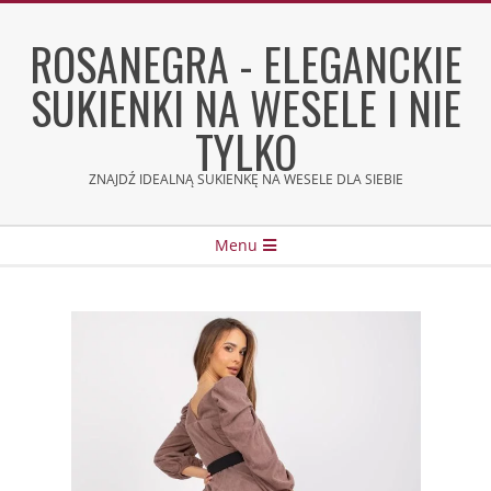
Skip
to
ROSANEGRA - ELEGANCKIE
content
SUKIENKI NA WESELE I NIE
TYLKO
ZNAJDŹ IDEALNĄ SUKIENKĘ NA WESELE DLA SIEBIE
Secondary
Menu
Navigation
Menu