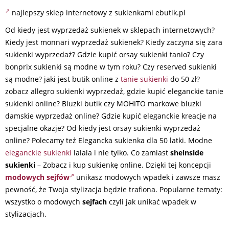
najlepszy sklep internetowy z sukienkami ebutik.pl
Od kiedy jest wyprzedaż sukienek w sklepach internetowych?
Kiedy jest monnari wyprzedaż sukienek? Kiedy zaczyna się zara
sukienki wyprzedaż? Gdzie kupić orsay sukienki tanio? Czy
bonprix sukienki są modne w tym roku? Czy reserved sukienki
są modne? jaki jest butik online z
tanie sukienki
do 50 zł?
zobacz allegro sukienki wyprzedaż, gdzie kupić eleganckie tanie
sukienki online? Bluzki butik czy MOHITO markowe bluzki
damskie wyprzedaż online? Gdzie kupić eleganckie kreacje na
specjalne okazje? Od kiedy jest orsay sukienki wyprzedaż
online? Polecamy też Elegancka sukienka dla 50 latki. Modne
eleganckie sukienki
lalala i nie tylko. Co zamiast
sheinside
sukienki
– Zobacz i kup sukienkę online. Dzięki tej koncepcji
modowych sejfów
unikasz modowych wpadek i zawsze masz
pewność, że Twoja stylizacja będzie trafiona. Popularne tematy:
wszystko o modowych
sejfach
czyli jak unikać wpadek w
stylizacjach.