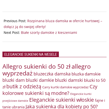
2025-
08-
Previous Post:
Rozpinana bluza damska w ofercie hurtowej –
19
dołącz ją do swojej oferty!
Next Post:
Białe szorty damskie z kieszeniami
ELEGANCKIE SUKIENKI NA WESELE
Allegro sukienki do 50 zł
allegro
wyprzedaż
bluzeczka damska
bluzka damskie
bluzki damkie
bluzki dam
bluzki damski
bluzki to 50
butik z odzieżą
Czy
zł
Carry kurtki damskie wyprzedaż
kolorowe sukienki są modne?
Eleganckie kurtki
Eleganckie sukienki włoskie
fajne i
przejściowe damskie
Jaka sukienka dla kobiety po 50?
tanie ubrania