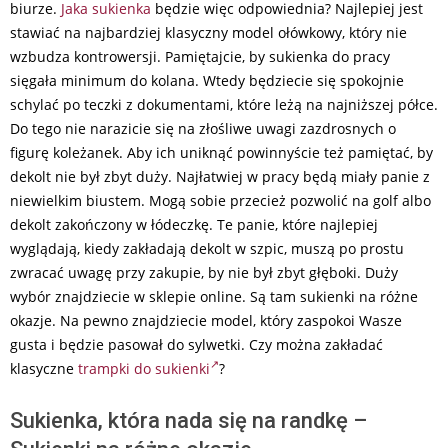
biurze.
Jaka sukienka
będzie więc odpowiednia? Najlepiej jest
stawiać na najbardziej klasyczny model ołówkowy, który nie
wzbudza kontrowersji. Pamiętajcie, by sukienka do pracy
sięgała minimum do kolana. Wtedy będziecie się spokojnie
schylać po teczki z dokumentami, które leżą na najniższej półce.
Do tego nie narazicie się na złośliwe uwagi zazdrosnych o
figurę koleżanek. Aby ich uniknąć powinnyście też pamiętać, by
dekolt nie był zbyt duży. Najłatwiej w pracy będą miały panie z
niewielkim biustem. Mogą sobie przecież pozwolić na golf albo
dekolt zakończony w łódeczkę. Te panie, które najlepiej
wyglądają, kiedy zakładają dekolt w szpic, muszą po prostu
zwracać uwagę przy zakupie, by nie był zbyt głęboki. Duży
wybór znajdziecie w sklepie online. Są tam sukienki na różne
okazje. Na pewno znajdziecie model, który zaspokoi Wasze
gusta i będzie pasował do sylwetki. Czy można zakładać
klasyczne
trampki do sukienki
?
Sukienka, która nada się na randkę –