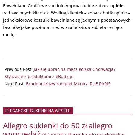
Bawełniane Grafitowe spodnie Approachable zobacz
opinie
zadowolonych klientek. Według klientek – zobacz butik opinie –
jednokolorowe koszulki bawełniane są jednym z podstawowych
fasonów jakie powinna mieć w szafie każda kobieta ceniąca
modę.
2024-
10-
Previous Post:
Jak się ubrać na mecz Polska Chorwacja?
15
Stylizacje z produktami z eButik.pl
Next Post:
Brudnoróżowy komplet Monica RUE PARIS
ELEGANCKIE SUKIENKI NA WESELE
Allegro sukienki do 50 zł
allegro
wyprzedaż
bluzeczka damska
bluzka damskie