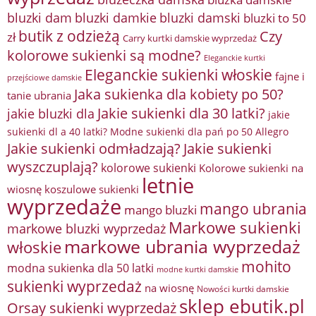
bluzki damkie
bluzki dam
bluzki damski
bluzki to 50
butik z odzieżą
Czy
zł
Carry kurtki damskie wyprzedaż
kolorowe sukienki są modne?
Eleganckie kurtki
Eleganckie sukienki włoskie
fajne i
przejściowe damskie
Jaka sukienka dla kobiety po 50?
tanie ubrania
Jakie sukienki dla 30 latki?
jakie bluzki dla
jakie
sukienki dl a 40 latki? Modne sukienki dla pań po 50 Allegro
Jakie sukienki odmładzają?
Jakie sukienki
wyszczuplają?
kolorowe sukienki
Kolorowe sukienki na
letnie
wiosnę
koszulowe sukienki
wyprzedaże
mango ubrania
mango bluzki
Markowe sukienki
markowe bluzki wyprzedaż
markowe ubrania wyprzedaż
włoskie
mohito
modna sukienka dla 50 latki
modne kurtki damskie
sukienki wyprzedaż
na wiosnę
Nowości kurtki damskie
sklep ebutik.pl
Orsay sukienki wyprzedaż