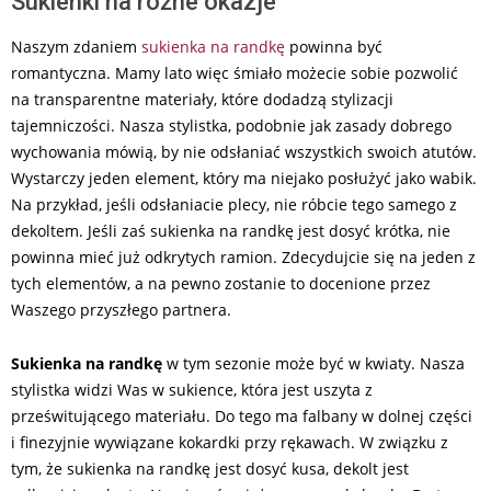
Sukienki na różne okazje
Naszym zdaniem
sukienka na randkę
powinna być
romantyczna. Mamy lato więc śmiało możecie sobie pozwolić
na transparentne materiały, które dodadzą stylizacji
tajemniczości. Nasza stylistka, podobnie jak zasady dobrego
wychowania mówią, by nie odsłaniać wszystkich swoich atutów.
Wystarczy jeden element, który ma niejako posłużyć jako wabik.
Na przykład, jeśli odsłaniacie plecy, nie róbcie tego samego z
dekoltem. Jeśli zaś sukienka na randkę jest dosyć krótka, nie
powinna mieć już odkrytych ramion. Zdecydujcie się na jeden z
tych elementów, a na pewno zostanie to docenione przez
Waszego przyszłego partnera.
Sukienka na randkę
w tym sezonie może być w kwiaty. Nasza
stylistka widzi Was w sukience, która jest uszyta z
prześwitującego materiału. Do tego ma falbany w dolnej części
i finezyjnie wywiązane kokardki przy rękawach. W związku z
tym, że sukienka na randkę jest dosyć kusa, dekolt jest