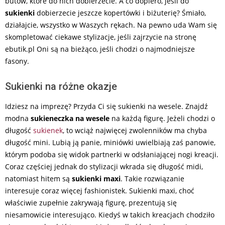
butów, które do nich dobierzecie. A co dopiero, jeśli do
sukienki
dobierzecie jeszcze kopertówki i biżuterię? Śmiało,
działajcie, wszystko w Waszych rękach. Na pewno uda Wam się
skompletować ciekawe stylizacje, jeśli zajrzycie na stronę
ebutik.pl Oni są na bieżąco, jeśli chodzi o najmodniejsze
fasony.
Sukienki na różne okazje
Idziesz na imprezę? Przyda Ci się sukienki na wesele. Znajdź
modna
sukieneczka na wesele
na każdą figurę. Jeżeli chodzi o
długość
sukienek
, to wciąż najwięcej zwolenników ma chyba
długość mini. Lubią ją panie, miniówki uwielbiają zaś panowie,
którym podoba się widok partnerki w odsłaniającej nogi kreacji.
Coraz częściej jednak do stylizacji wkrada się długość midi,
natomiast hitem są
sukienki maxi
. Takie rozwiązanie
interesuje coraz więcej fashionistek. Sukienki maxi, choć
właściwie zupełnie zakrywają figurę, prezentują się
niesamowicie interesująco. Kiedyś w takich kreacjach chodziło