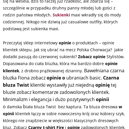
się na wesela, dziś to raczej już rzadkość, ale zdarza się –
szczególnie w przypadku druhny panny młodej lub gości z
rodzin państwa młodych.
Sukienki
maxi wkradły się do mody
codziennej. Nikogo nie dziwią już casualowe outfity, których
podstawą jest sukienka maxi.
Przeczytaj sklep internetowy
opinie
o produktach – opinie
klientek sklepu. Jak się ubrać na mecz Polska Chorwacja? Jakie
dodatki pasują do czerwonej sukienki?
Zobacz opinie
Stylistów.
Dopasowana do ciała bluzka, która ma bardzo dobre
opinie
Bawełniana czarna
klientek
, z drobno prążkowanej dzianiny.
bluzka Fiona zobacz
opinie o
ubraniach basic.
Czarna
bluza Twist
klientki wystawiły już niejedną
opinię
tej
bluzie zobacz komentarze
zadowolonych klientek.
Minimalizm i elegancja i dużo pozytywnych
opinii
o
b
damska
iała bluza Twist bez kaptura. Ta bluza dresowa
w
opinii
klientek łączy w sobie nowoczesny krój oraz kobiecy szyk,
którego nie znajdziecie w większości klasycznych dresowych
bluz. Zobacz
Czarny t-shirt Fire
i
opinie
zadowolonych klientek.