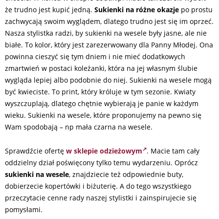
że trudno jest kupić jedną.
Sukienki na różne okazje
po prostu
zachwycają swoim wyglądem, dlatego trudno jest się im oprzeć.
Nasza stylistka radzi, by sukienki na wesele były jasne, ale nie
białe. To kolor, który jest zarezerwowany dla Panny Młodej. Ona
powinna cieszyć się tym dniem i nie mieć dodatkowych
zmartwień w postaci koleżanki, która na jej własnym ślubie
wygląda lepiej albo podobnie do niej. Sukienki na wesele mogą
być kwieciste. To print, który króluje w tym sezonie. Kwiaty
wyszczuplają, dlatego chętnie wybierają je panie w każdym
wieku. Sukienki na wesele, które proponujemy na pewno się
Wam spodobają – np mała czarna na wesele.
Sprawdźcie ofertę
w sklepie odzieżowym
. Macie tam cały
oddzielny dział poświęcony tylko temu wydarzeniu. Oprócz
sukienki na wesele
, znajdziecie też odpowiednie buty,
dobierzecie kopertówki i biżuterię. A do tego wszystkiego
przeczytacie cenne rady naszej stylistki i zainspirujecie się
pomysłami.