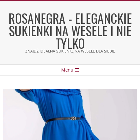
Skip
to
ROSANEGRA - ELEGANCKIE
content
SUKIENKI NA WESELE I NIE
TYLKO
ZNAJDŹ IDEALNĄ SUKIENKĘ NA WESELE DLA SIEBIE
Secondary
Menu
Navigation
Menu