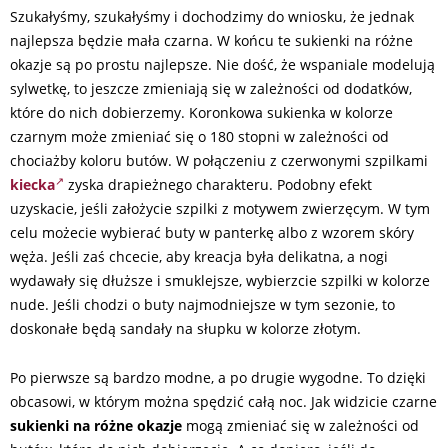
Szukałyśmy, szukałyśmy i dochodzimy do wniosku, że jednak
najlepsza będzie mała czarna. W końcu te sukienki na różne
okazje są po prostu najlepsze. Nie dość, że wspaniale modelują
sylwetkę, to jeszcze zmieniają się w zależności od dodatków,
które do nich dobierzemy. Koronkowa sukienka w kolorze
czarnym może zmieniać się o 180 stopni w zależności od
chociażby koloru butów. W połączeniu z czerwonymi szpilkami
kiecka
zyska drapieżnego charakteru. Podobny efekt
uzyskacie, jeśli założycie szpilki z motywem zwierzęcym. W tym
celu możecie wybierać buty w panterkę albo z wzorem skóry
węża. Jeśli zaś chcecie, aby kreacja była delikatna, a nogi
wydawały się dłuższe i smuklejsze, wybierzcie szpilki w kolorze
nude. Jeśli chodzi o buty najmodniejsze w tym sezonie, to
doskonałe będą sandały na słupku w kolorze złotym.
Po pierwsze są bardzo modne, a po drugie wygodne. To dzięki
obcasowi, w którym można spędzić całą noc. Jak widzicie czarne
sukienki na różne okazje
mogą zmieniać się w zależności od